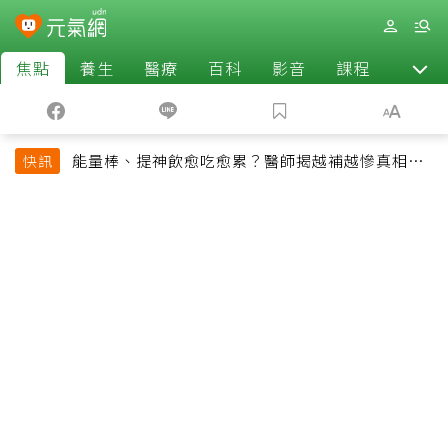
焦點
養生
醫療
百科
影音
課程
退休
能量棒、提神飲愈吃愈累？醫師揭越補越慘真相：
快訊
恐欠下疲勞債