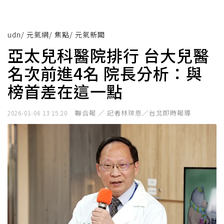
udn
/
元氣網
/
焦點
/
元氣新聞
亞太兒科醫院排行 台大兒醫
名次前進4名 院長分析：與
榜首差在這一點
聯合報 ／ 記者林琮恩／台北即時報導
2026-01-06 13:15:20