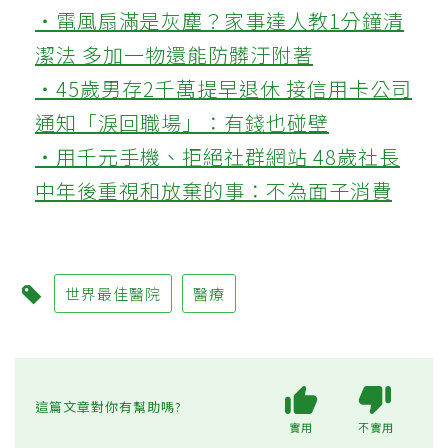
‧電風扇滿是灰塵？家事達人教1分鐘清
潔法 多加一物還能防髒汙附著
‧45歲男存2千萬提早退休 接信用卡公司
通知「淚回職場」：有錢也碰壁
‧用千元手機、拒絕社群網站 48歲社長
中年後重視和放棄的事：不為面子消費
世界最佳醫院
醫療
這篇文章對你有幫助嗎?
實用
不實用