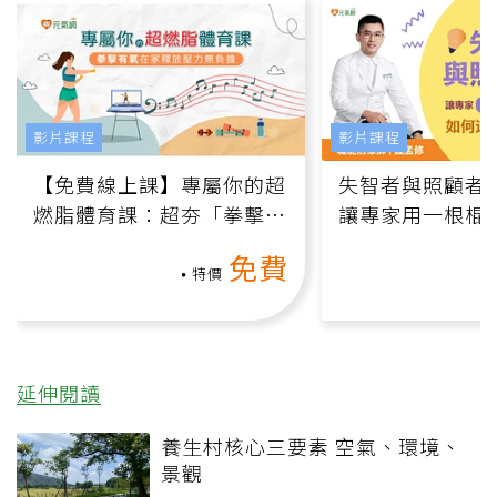
影片課程
影片課程
【免費線上課】專屬你的超
失智者與照顧者
燃脂體育課：超夯「拳擊有
讓專家用一根棍
氧」高壓族在家釋放壓力無
何逆轉退化大腦
免費
負擔
課）
特價
延伸閱讀
養生村核心三要素 空氣、環境、
景觀