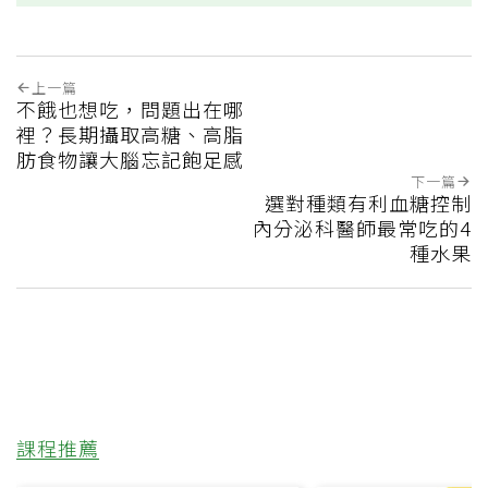
上一篇
不餓也想吃，問題出在哪
裡？長期攝取高糖、高脂
肪食物讓大腦忘記飽足感
下一篇
選對種類有利血糖控制
內分泌科醫師最常吃的4
種水果
課程推薦