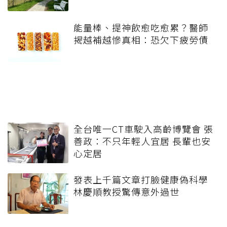
能量棒、提神飲愈吃愈累？醫師
揭越補越慘真相：恐欠下疲勞債
全台唯一CT車駛入高齡博覽會 張
善政：不只年輕人宜居 長輩也安
心定居
發表上千篇文章打臉健康偽科學
林慶順教授驚傳意外過世