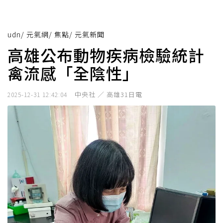
udn
/
元氣網
/
焦點
/
元氣新聞
高雄公布動物疾病檢驗統計
禽流感「全陰性」
中央社 ／ 高雄31日電
2025-12-31 12:42:04