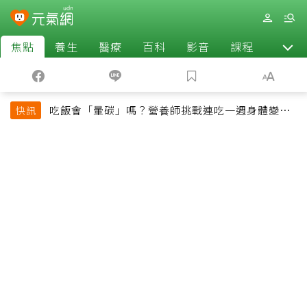
焦點
養生
醫療
百科
影音
課程
退休
吃飯會「暈碳」嗎？營養師挑戰連吃一週身體變化
快訊
揭控制血糖關鍵