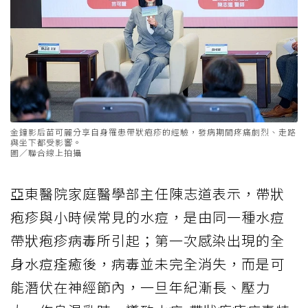
金鐘影后苗可麗分享自身罹患帶狀疱疹的經驗，發病期間疼痛劇烈、走路
與坐下都受影響。
圖／聯合線上拍攝
亞東醫院家庭醫學部主任陳志道表示，帶狀
疱疹與小時候常見的水痘，是由同一種水痘
帶狀疱疹病毒所引起；第一次感染出現的全
身水痘痊癒後，病毒並未完全消失，而是可
能潛伏在神經節內，一旦年紀漸長、壓力