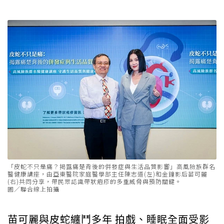
「皮蛇不只是痛？揭露痛楚背後的併發症與生活品質影響」高風險族群名
醫健康講座，由亞東醫院家庭醫學部主任陳志道(左)和金鐘影后苗可麗
(右)共同分享，帶民眾認識帶狀疱疹的多重威脅與預防關鍵。
圖／聯合線上拍攝
苗可麗與皮蛇纏鬥多年 拍戲、睡眠全面受影