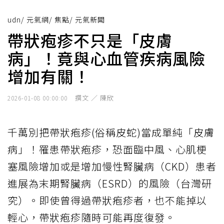
udn
/
元氣網
/
焦點
/
元氣新聞
帶狀疱疹不只是「皮膚
病」！竟與心血管疾病風險
增加有關！
撰文 ／ 陳欣
2026-01-08 00:00:00
千萬別把帶狀疱疹(俗稱皮蛇)當成單純「皮膚
病」！罹患帶狀疱疹，恐面臨中風、心肌梗
塞風險增加或是增加慢性腎臟病（CKD）患者
進展為末期腎臟病（ESRD）的風險（台灣研
究）。即使曾得過帶狀疱疹者，也不能掉以
輕心，帶狀疱疹隨時可能再度復發。