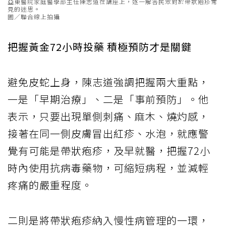
亞東醫院家庭醫學部主任陳志道在講座上，逐一解答民眾對於帶狀疱疹常
見的迷思。
圖／聯合線上拍攝
把握黃金72小時投藥 積極預防才是關鍵
避免皮蛇上身，陳志道強調把握兩大重點，
一是「早期治療」、二是「事前預防」。他
表示，只要出現單側刺痛、麻木、燒灼感，
接著在同一側皮膚冒出紅疹、水泡，就應警
覺有可能是帶狀疱疹，及早就醫，把握72小
時內使用抗病毒藥物，可縮短病程，並減輕
疼痛的嚴重程度。
二則是將帶狀疱疹納入慢性病管理的一環，