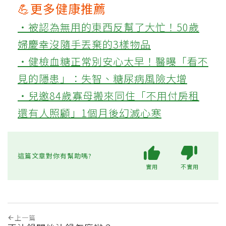
💪更多健康推薦
‧被認為無用的東西反幫了大忙！50歲
婦慶幸沒隨手丟棄的3樣物品
‧健檢血糖正常別安心太早！醫曝「看不
見的隱患」：失智、糖尿病風險大增
‧兒邀84歲寡母搬來同住「不用付房租
還有人照顧」1個月後幻滅心寒
這篇文章對你有幫助嗎?
實用
不實用
上一篇