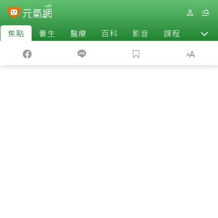
焦點
養生
醫療
百科
影音
課程
退休