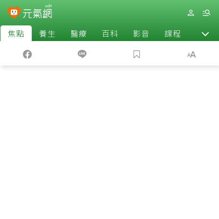
焦點
養生
醫療
百科
影音
課程
退休