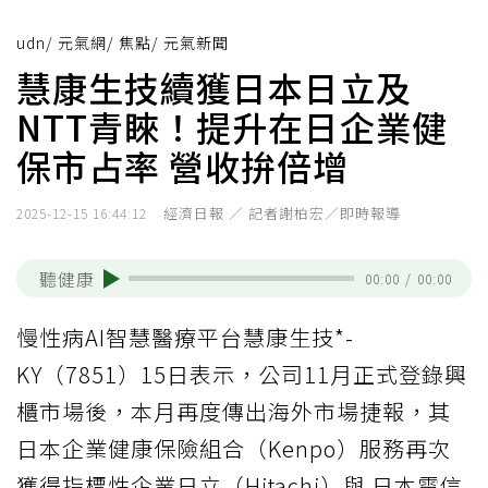
udn
/
元氣網
/
焦點
/
元氣新聞
慧康生技續獲日本日立及
NTT青睞！提升在日企業健
保市占率 營收拚倍增
經濟日報 ／ 記者謝柏宏／即時報導
2025-12-15 16:44:12
聽健康
00:00
/
00:00
慢性病AI智慧醫療平台慧康生技*-
KY（7851）15日表示，公司11月正式登錄興
櫃市場後，本月再度傳出海外市場捷報，其
日本企業健康保險組合（Kenpo）服務再次
獲得指標性企業日立（Hitachi）與 日本電信