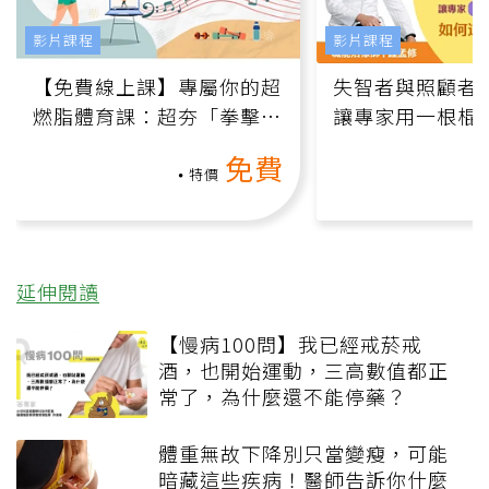
影片課程
影片課程
【免費線上課】專屬你的超
失智者與照顧者
燃脂體育課：超夯「拳擊有
讓專家用一根棍
氧」高壓族在家釋放壓力無
何逆轉退化大腦
免費
負擔
課）
特價
延伸閱讀
【慢病100問】我已經戒菸戒
酒，也開始運動，三高數值都正
常了，為什麼還不能停藥？
體重無故下降別只當變瘦，可能
暗藏這些疾病！醫師告訴你什麼