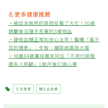
💪更多健康推薦
‧被認為無用的東西反幫了大忙！50歲
婦慶幸沒隨手丟棄的3樣物品
‧健檢血糖正常別安心太早！醫曝「看不
見的隱患」：失智、糖尿病風險大增
‧兒邀84歲寡母搬來同住「不用付房租
還有人照顧」1個月後幻滅心寒
生技產業
糖化血色素