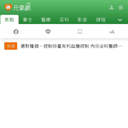
焦點
養生
醫療
百科
影音
課程
退休
選對種類、控制份量有利血糖控制 內分泌科醫師最
快訊
常吃的4種水果