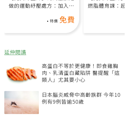
做的運動紓壓處方：加入行
燃脂體育課：超
動、增肌、互動元素，0基
氧」高壓族在家
免費
礎也能做！
負擔
特價
延伸閱讀
高蛋白不等於更健康！即食雞胸
肉、乳清蛋白藏陷阱 醫提醒「這
類人」尤其要小心
日本腦炎威脅中高齡族群 今年10
例有9例皆逾50歲