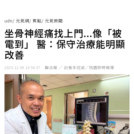
udn
/
元氣網
/
焦點
/
元氣新聞
坐骨神經痛找上門...像「被
電到」 醫：保守治療能明顯
改善
聯合報 ／ 記者朱冠諭／桃園即時報導
2025-12-09 10:56:57