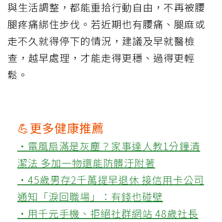
與生活調整，都能重拾行動自由，不再被腰
腿疼痛綁住步伐。若近期也有腰痛、腿麻或
走不久就得停下的情況，建議及早就醫檢
查，越早處理，才能走得更穩、過得更輕
鬆。
💪更多健康推薦
‧電風扇滿是灰塵？家事達人教1分鐘清
潔法 多加一物還能防髒汙附著
‧45歲男存2千萬提早退休 接信用卡公司
通知「淚回職場」：有錢也碰壁
‧用千元手機、拒絕社群網站 48歲社長