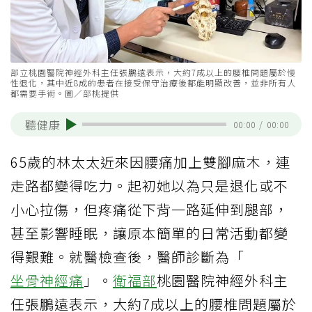
部立桃園醫院神經外科主任張鵬遠表示，大約7成以上的腰椎問題屬於慢
性退化，其中近8成的患者在接受保守治療後都能明顯改善，並非所有人
都需要手術。圖／部桃提供
聽健康
00:00
/
00:00
65歲的林太太近來因腰痛加上雙腳麻木，連
走路都變得吃力。起初她以為只是退化或不
小心拉傷，但疼痛從下背一路延伸到腿部，
甚至影響睡眠，讓原本簡單的日常活動都變
得艱難。就醫檢查後，醫師診斷為「
坐骨神經痛
」。
衛福部
桃園醫院神經外科主
任張鵬遠表示，大約7成以上的腰椎問題屬於