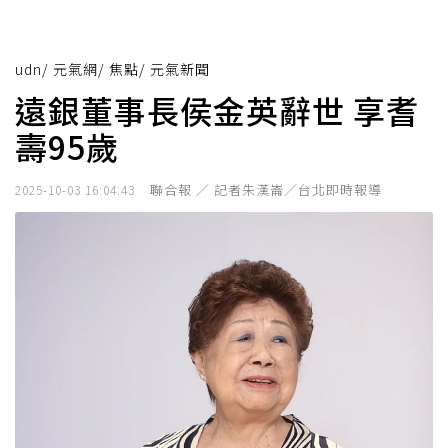
udn
/
元氣網
/
焦點
/
元氣新聞
遠銀董事長侯金英辭世 享耆
壽95歲
聯合報 ／ 記者朱漢崙／台北即時報導
2025-10-03 16:04:43