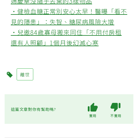
婦慶幸沒隨手丟棄的3樣物品
‧健檢血糖正常別安心太早！醫曝「看不
見的隱患」：失智、糖尿病風險大增
‧兒邀84歲寡母搬來同住「不用付房租
還有人照顧」1個月後幻滅心寒
離世
這篇文章對你有幫助嗎?
實用
不實用