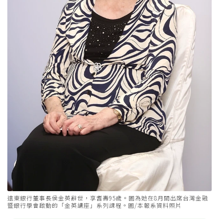
遠東銀行董事長侯金英辭世，享耆壽95歲。圖為她在8月間出席台灣金融
暨銀行學會啟動的「金英講座」系列課程。圖/本報系資料照片