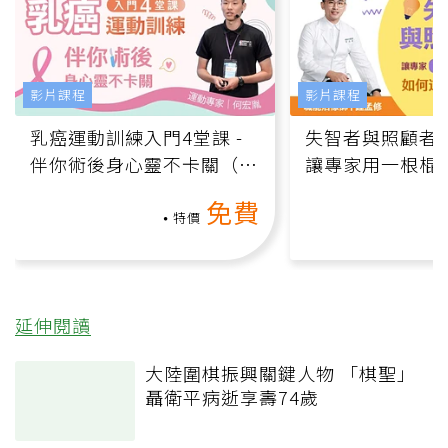
影片課程
影片課程
乳癌運動訓練入門4堂課 -
失智者與照顧者
伴你術後身心靈不卡關（線
讓專家用一根棍
上影音課）
何逆轉退化大腦
免費
課）
特價
延伸閱讀
大陸圍棋振興關鍵人物 「棋聖」
聶衛平病逝享壽74歲