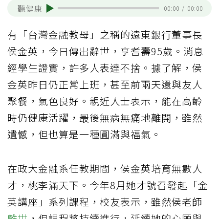
聽健康
00:00
/
00:00
有「台灣金融教母」之稱的遠東銀行董事長
侯金英，今日傳出辭世，享耆壽95歲。消息
經學生證實，許多人表達不捨。據了解，侯
金英昨日仍正常上班，甚至前兩天還與友人
聚餐，氣色良好。親近人士表示，能在高齡
時仍健康活躍，最後無病無痛地離開，雖然
遺憾，但也算是一種圓滿與福氣。
在政大金融系任教期間，侯金英培育無數人
才，桃李滿天下。今年8月她才號召發起「金
英講座」系列課程，校友表示，雖然侯老師
離世
，但課程將持續進行，延續她的心願與