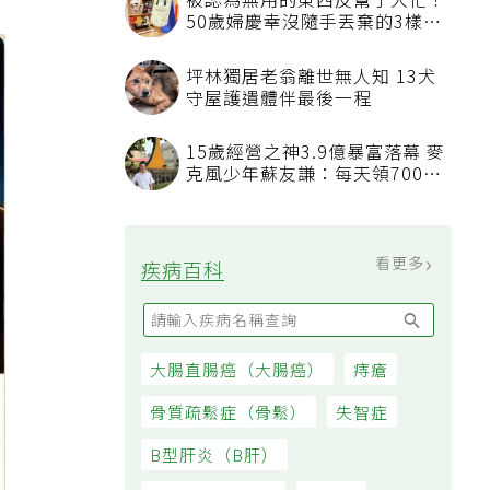
被認為無用的東西反幫了大忙！
50歲婦慶幸沒隨手丟棄的3樣物
品
坪林獨居老翁離世無人知 13犬
守屋護遺體伴最後一程
15歲經營之神3.9億暴富落幕 麥
克風少年蘇友謙：每天領700元
過日子
看更多
疾病百科
大腸直腸癌（大腸癌）
痔瘡
骨質疏鬆症（骨鬆）
失智症
B型肝炎（B肝）