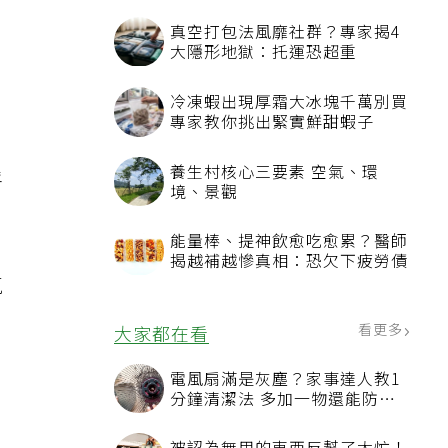
真空打包法風靡社群？專家揭4
大隱形地獄：托運恐超重
冷凍蝦出現厚霜大冰塊千萬別買
專家教你挑出緊實鮮甜蝦子
養生村核心三要素 空氣、環
呼
境、景觀
能量棒、提神飲愈吃愈累？醫師
揭越補越慘真相：恐欠下疲勞債
氣
看更多
大家都在看
電風扇滿是灰塵？家事達人教1
分鐘清潔法 多加一物還能防髒
汙附著