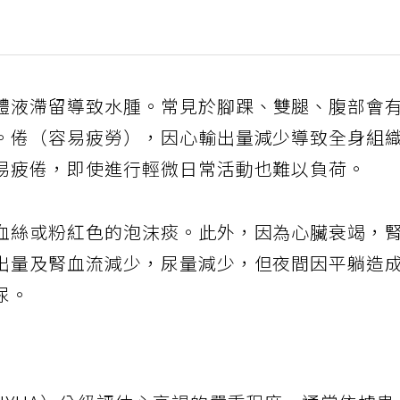
體液滯留導致水腫。常見於腳踝、雙腿、腹部會
。倦（容易疲勞），因心輸出量減少導致全身組
易疲倦，即使進行輕微日常活動也難以負荷。
血絲或粉紅色的泡沫痰。此外，因為心臟衰竭，
出量及腎血流減少，尿量減少，但夜間因平躺造
尿。