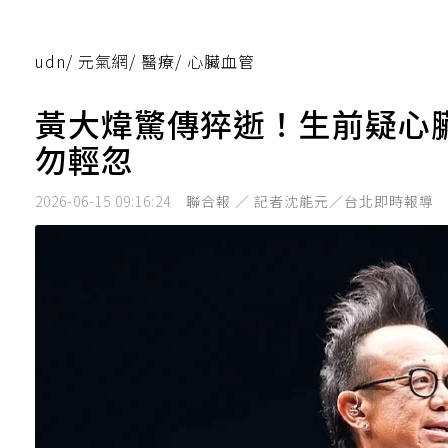
udn
/
元氣網
/
醫療
/
心臟血管
黃大煒驚傳猝逝！生前疑心
勿輕忽
2026-06-15 09:16:24
聯合報 ／ 記者沈能元／台北即時報導