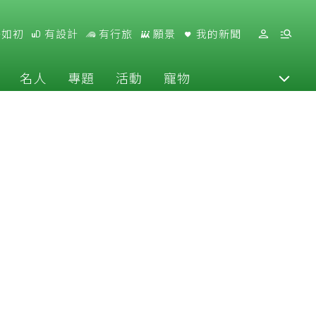
好如初
有設計
有行旅
願景
我的新聞
名人
專題
活動
寵物