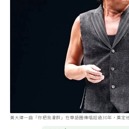
黃大煒一曲「你把我灌醉」在華語圈傳唱超過30年，奠定