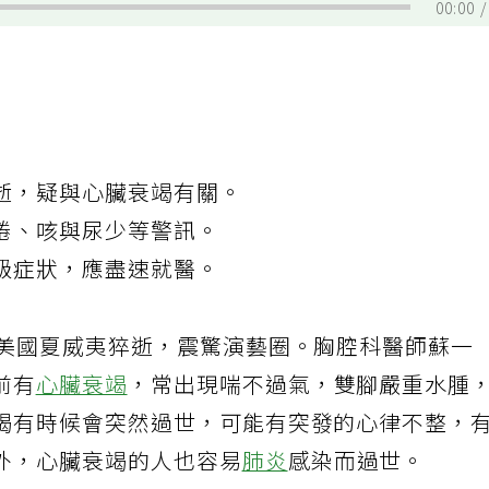
00:00
逝，疑與心臟衰竭有關。
倦、咳與尿少等警訊。
級症狀，應盡速就醫。
於美國夏威夷猝逝，震驚演藝圈。胸腔科醫師蘇一
前有
心臟衰竭
，常出現喘不過氣，雙腳嚴重水腫
竭有時候會突然過世，可能有突發的心律不整，
外，心臟衰竭的人也容易
肺炎
感染而過世。