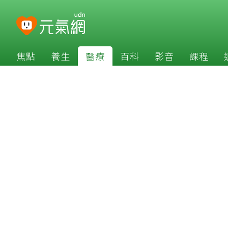
焦點
養生
醫療
百科
影音
課程