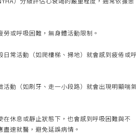
NYHA）分級評估心衰竭的嚴重程度，通常依據患
疲勞或呼吸困難，無身體活動限制。
般日常活動（如爬樓梯、掃地）就會感到疲倦或
微活動（如刷牙、走一小段路）就會出現明顯喘
使在休息或靜止狀態下，也會感到呼吸困難與不
應盡速就醫，避免延誤病情。