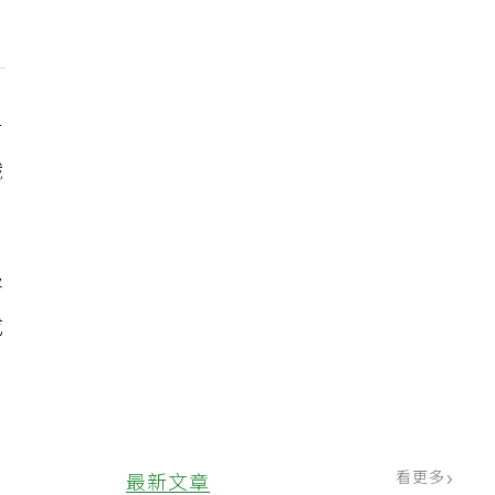
有
織
腎
成
看更多
最新文章