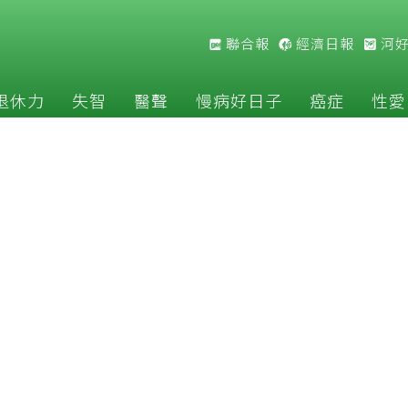
聯合報
經濟日報
河
退休力
失智
醫聲
慢病好日子
癌症
性愛