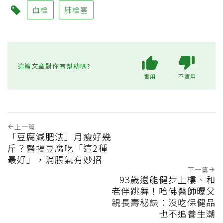
血栓
肺栓塞
這篇文章對你有幫助嗎?
實用
不實用
上一篇
「豆腐減肥法」月瘦好幾
斤？醫揭豆腐吃「這2種
最好」，消脹氣有妙招
下一篇
93歲還能健步上樓、和
老伴跳舞！哈佛醫師曝父
親長壽秘訣：沒吃保健品
也不追養生潮