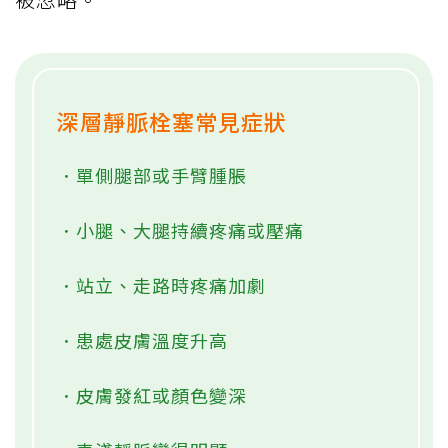
深層靜脈栓塞常見症狀
．單側腿部或手臂腫脹
．小腿、大腿持續疼痛或壓痛
．站立、走路時疼痛加劇
．患處皮膚溫度升高
．皮膚發紅或顏色變深