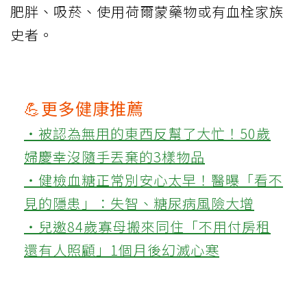
肥胖、吸菸、使用荷爾蒙藥物或有血栓家族
史者。
💪更多健康推薦
‧被認為無用的東西反幫了大忙！50歲
婦慶幸沒隨手丟棄的3樣物品
‧健檢血糖正常別安心太早！醫曝「看不
見的隱患」：失智、糖尿病風險大增
‧兒邀84歲寡母搬來同住「不用付房租
還有人照顧」1個月後幻滅心寒