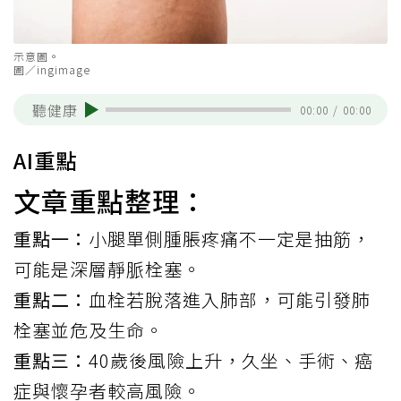
示意圖。
圖／ingimage
聽健康
00:00
/
00:00
AI重點
文章重點整理：
重點一：
小腿單側腫脹疼痛不一定是抽筋，
可能是深層靜脈栓塞。
重點二：
血栓若脫落進入肺部，可能引發肺
栓塞並危及生命。
重點三：
40歲後風險上升，久坐、手術、癌
症與懷孕者較高風險。