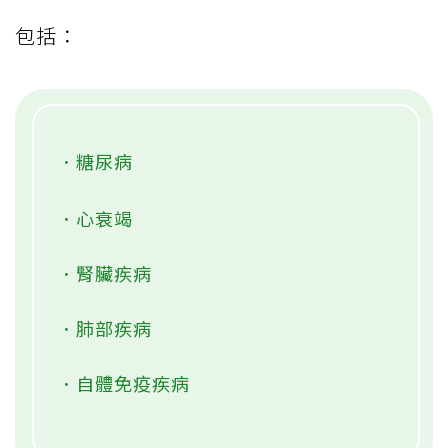
包括：
．糖尿病
．心衰竭
．腎臟疾病
．肺部疾病
．自體免疫疾病