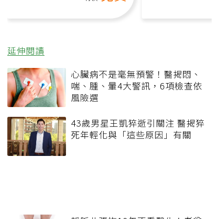
延伸閱讀
心臟病不是毫無預警！醫揭悶、
喘、腫、暈4大警訊，6項檢查依
風險選
43歲男星王凱猝逝引關注 醫揭猝
死年輕化與「這些原因」有關