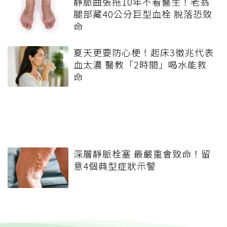
靜脈曲張拖10年不看醫生！老翁
腿部藏40公分巨型血栓 脫落恐致
命
夏天更要防心梗！起床3徵兆代表
血太濃 醫教「2時間」喝水能救
命
深層靜脈栓塞 最嚴重會致命！留
意4個典型症狀示警