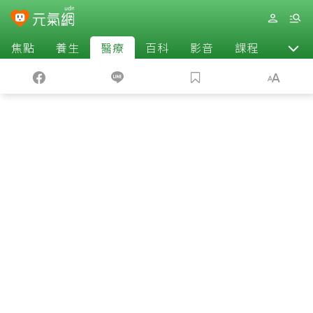
焦點
養生
醫療
百科
影音
課程
退休