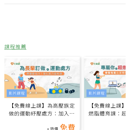
課程推薦
影片課程
影片課程
【免費線上課】為高壓族定
【免費線上課】
做的運動紓壓處方：加入行
燃脂體育課：超
動、增肌、互動元素，0基
氧」高壓族在家
免費
礎也能做！
負擔
特價