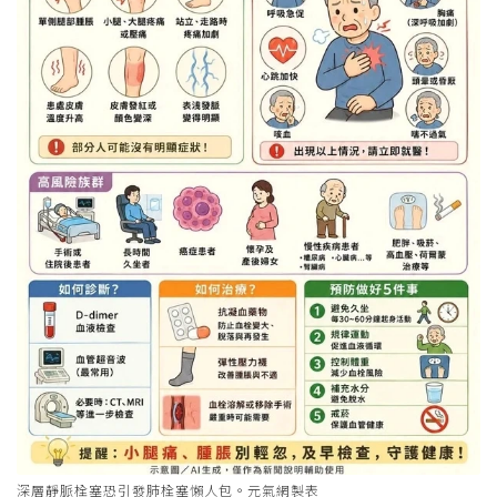
深層靜脈栓塞恐引發肺栓塞懶人包。元氣網製表