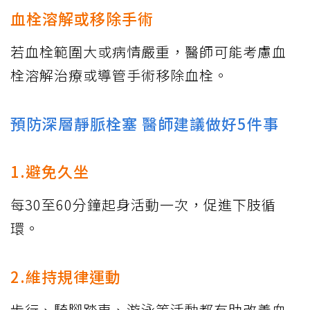
血栓溶解或移除手術
若血栓範圍大或病情嚴重，醫師可能考慮血
栓溶解治療或導管手術移除血栓。
預防深層靜脈栓塞 醫師建議做好5件事
1.避免久坐
每30至60分鐘起身活動一次，促進下肢循
環。
2.維持規律運動
步行、騎腳踏車、游泳等活動都有助改善血