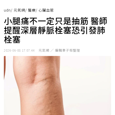
udn
/
元氣網
/
醫療
/
心臟血管
小腿痛不一定只是抽筋 醫師
提醒深層靜脈栓塞恐引發肺
栓塞
元氣網 ／ 編輯辜子桓整理
2026-06-08 17:07:44