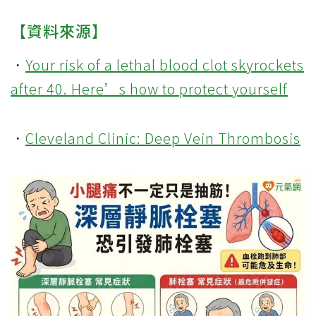
【資料來源】
．
Your risk of a lethal blood clot skyrockets
after 40. Here’s how to protect yourself
．
Cleveland Clinic: Deep Vein Thrombosis