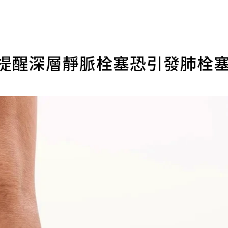
師提醒深層靜脈栓塞恐引發肺栓