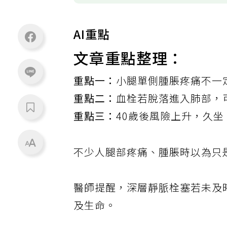
AI重點
文章重點整理：
重點一：
小腿單側腫脹疼痛不一
重點二：
血栓若脫落進入肺部，
重點三：
40歲後風險上升，久
不少人腿部疼痛、腫脹時以為只
醫師提醒，深層靜脈栓塞若未及
及生命。