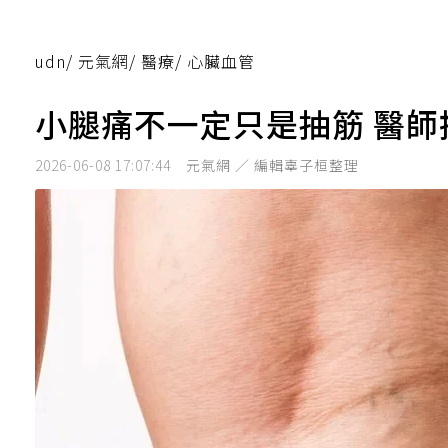
udn
/
元氣網
/
醫療
/
心臟血管
小腿痛不一定只是抽筋 醫
2026-06-08 17:07:44
元氣網 ／ 編輯辜子桓整理