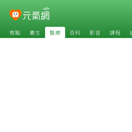
焦點
養生
醫療
百科
影音
課程