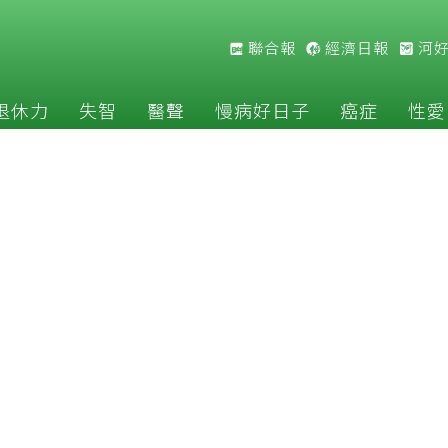
聯合報
經濟日報
河
退休力
失智
醫聲
慢病好日子
癌症
性愛