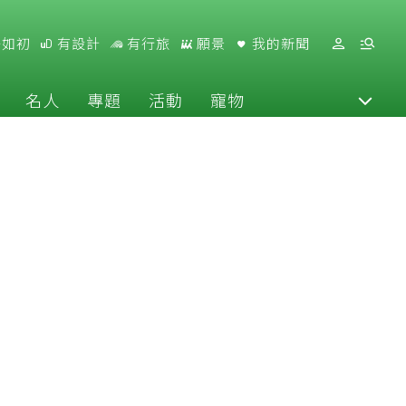
好如初
有設計
有行旅
願景
我的新聞
名人
專題
活動
寵物