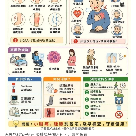
深層靜脈栓塞恐引發肺栓塞懶人包。元氣網製表