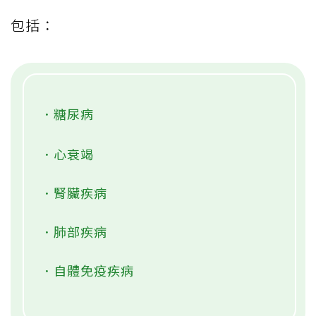
包括：
．糖尿病
．心衰竭
．腎臟疾病
．肺部疾病
．自體免疫疾病