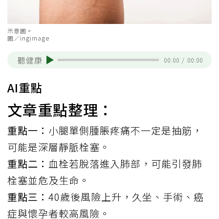
示意圖。
圖／ingimage
聽健康
00:00
/
00:00
AI重點
文章重點整理：
重點一：
小腿單側腫脹疼痛不一定是抽筋，
可能是深層靜脈栓塞。
重點二：
血栓若脫落進入肺部，可能引發肺
栓塞並危及生命。
重點三：
40歲後風險上升，久坐、手術、癌
症與懷孕者較高風險。