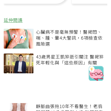
延伸閱讀
心臟病不是毫無預警！醫揭悶、
喘、腫、暈4大警訊，6項檢查依
風險選
43歲男星王凱猝逝引關注 醫揭猝
死年輕化與「這些原因」有關
靜脈曲張拖10年不看醫生！老翁