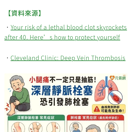
【資料來源】
．
Your risk of a lethal blood clot skyrockets
after 40. Here’s how to protect yourself
．
Cleveland Clinic: Deep Vein Thrombosis