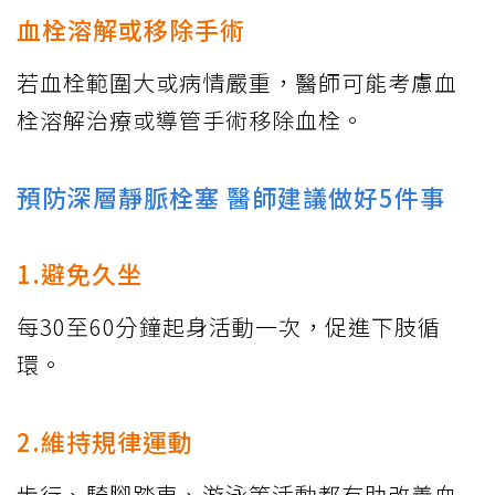
血栓溶解或移除手術
若血栓範圍大或病情嚴重，醫師可能考慮血
栓溶解治療或導管手術移除血栓。
預防深層靜脈栓塞 醫師建議做好5件事
1.避免久坐
每30至60分鐘起身活動一次，促進下肢循
環。
2.維持規律運動
步行、騎腳踏車、游泳等活動都有助改善血