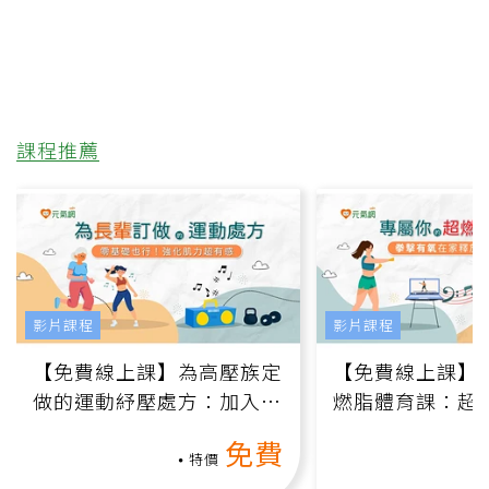
課程推薦
影片課程
影片課程
【免費線上課】為高壓族定
【免費線上課】
做的運動紓壓處方：加入行
燃脂體育課：超
動、增肌、互動元素，0基
氧」高壓族在家
免費
礎也能做！
負擔
特價