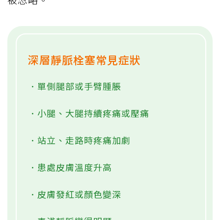
深層靜脈栓塞常見症狀
．單側腿部或手臂腫脹
．小腿、大腿持續疼痛或壓痛
．站立、走路時疼痛加劇
．患處皮膚溫度升高
．皮膚發紅或顏色變深