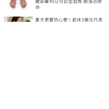
腿部藏40公分巨型血栓 脫落恐致
命
夏天更要防心梗！起床3徵兆代表
血太濃 醫教「2時間」喝水能救
命
深層靜脈栓塞 最嚴重會致命！留
意4個典型症狀示警