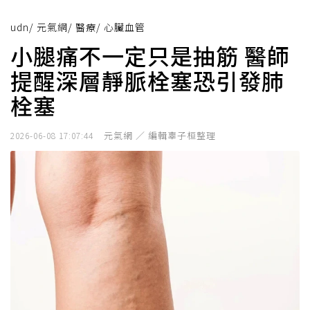
udn
/
元氣網
/
醫療
/
心臟血管
小腿痛不一定只是抽筋 醫師
提醒深層靜脈栓塞恐引發肺
栓塞
元氣網 ／ 編輯辜子桓整理
2026-06-08 17:07:44