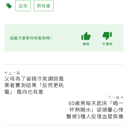
血栓
肺栓塞
這篇文章對你有幫助嗎?
實用
不實用
上一篇
父母為了省錢冷氣調弱風
業者實測結果「反而更耗
電」 風向也有差
下一篇
60歲男每天起床「喝一
杯熱開水」卻頭暈心悸
醫揭3種人反增血管負擔