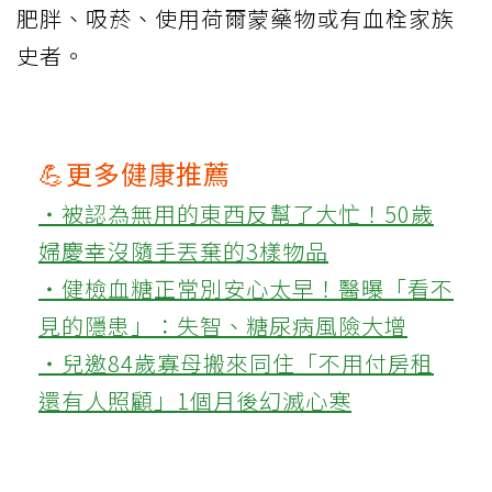
肥胖、吸菸、使用荷爾蒙藥物或有血栓家族
史者。
💪更多健康推薦
‧被認為無用的東西反幫了大忙！50歲
婦慶幸沒隨手丟棄的3樣物品
‧健檢血糖正常別安心太早！醫曝「看不
見的隱患」：失智、糖尿病風險大增
‧兒邀84歲寡母搬來同住「不用付房租
還有人照顧」1個月後幻滅心寒