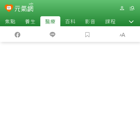
焦點
養生
醫療
百科
影音
課程
退休