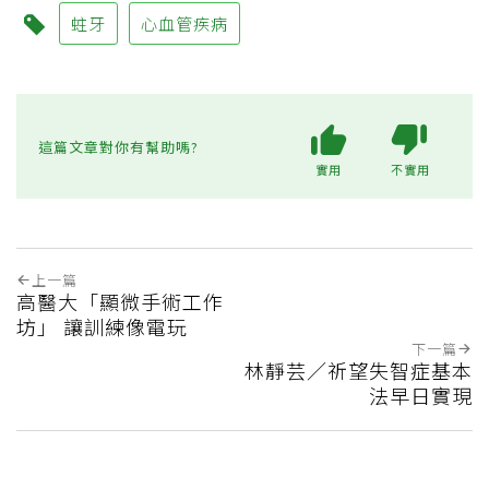
蛀牙
心血管疾病
這篇文章對你有幫助嗎?
實用
不實用
上一篇
高醫大「顯微手術工作
坊」 讓訓練像電玩
下一篇
林靜芸／祈望失智症基本
法早日實現