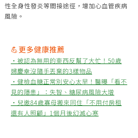
性全身性發炎等間接途徑，增加心血管疾病
風險。
💪更多健康推薦
‧被認為無用的東西反幫了大忙！50歲
婦慶幸沒隨手丟棄的3樣物品
‧健檢血糖正常別安心太早！醫曝「看不
見的隱患」：失智、糖尿病風險大增
‧兒邀84歲寡母搬來同住「不用付房租
還有人照顧」1個月後幻滅心寒