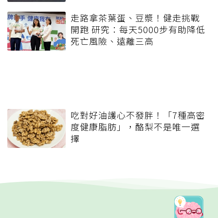
走路拿茶葉蛋、豆漿！健走挑戰
開跑 研究：每天5000步有助降低
死亡風險、遠離三高
吃對好油護心不發胖！「7種高密
度健康脂肪」，酪梨不是唯一選
擇