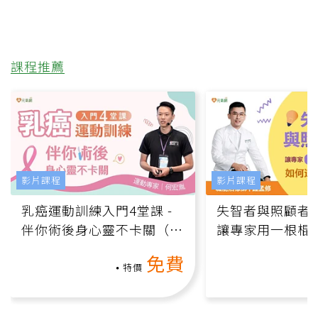
課程推薦
影片課程
影片課程
乳癌運動訓練入門4堂課 -
失智者與照顧者
伴你術後身心靈不卡關（線
讓專家用一根棍
上影音課）
何逆轉退化大腦
免費
課）
特價