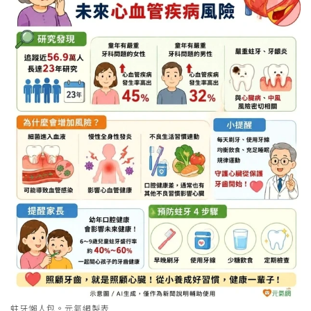
蛀牙懶人包。元氣網製表