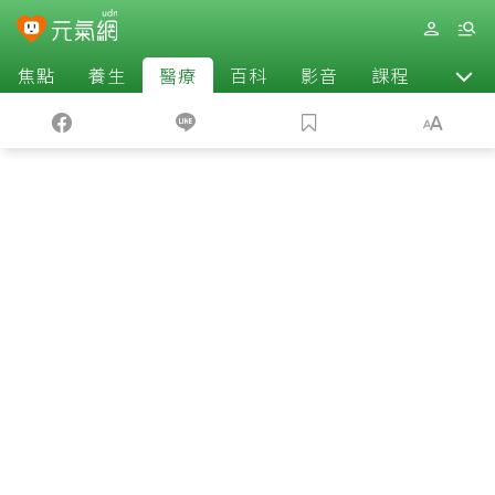
焦點
養生
醫療
百科
影音
課程
退休