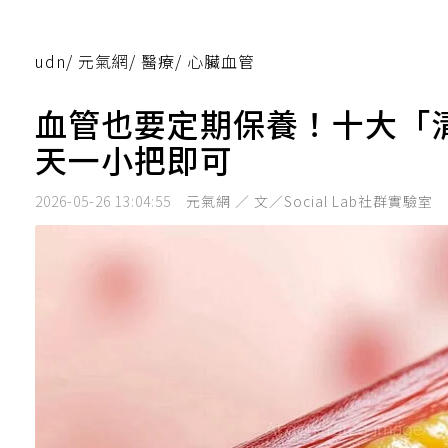
udn
/
元氣網
/
醫療
/
心臟血管
血管也要定期保養！十大「
天一小把即可
2026-05-26 13:04:55
元氣網 ／ 文／Social Lab社群實驗室