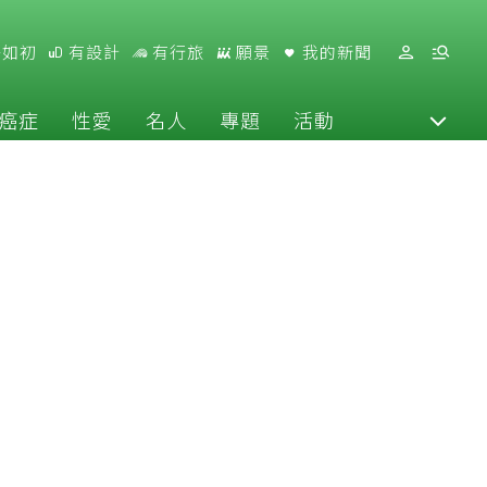
好如初
有設計
有行旅
願景
我的新聞
癌症
性愛
名人
專題
活動