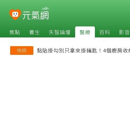
焦點
養生
失智論壇
醫療
百科
影音
黏貼掛勾別只拿來掛鑰匙！4個廚房收
快訊