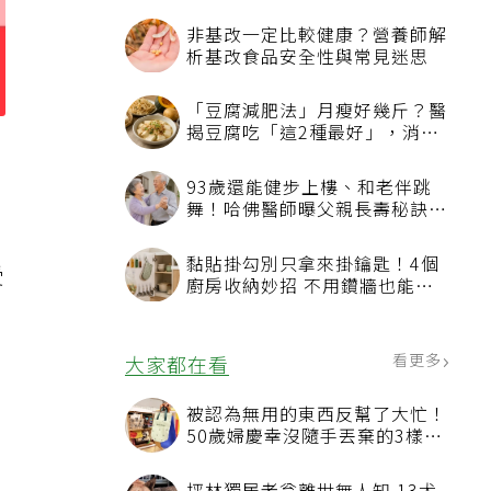
非基改一定比較健康？營養師解
析基改食品安全性與常見迷思
「豆腐減肥法」月瘦好幾斤？醫
揭豆腐吃「這2種最好」，消脹
氣有妙招
93歲還能健步上樓、和老伴跳
舞！哈佛醫師曝父親長壽秘訣：
沒吃保健品也不追養生潮
黏貼掛勾別只拿來掛鑰匙！4個
受
廚房收納妙招 不用鑽牆也能省
空間
看更多
大家都在看
被認為無用的東西反幫了大忙！
50歲婦慶幸沒隨手丟棄的3樣物
品