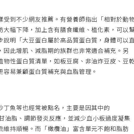
樣受到不少網友推薦。有營養師指出「相對於動
肪大幅下降，加上含有膳食纖維、植化素，可以
步說明「大豆蛋白屬於高品質蛋白質，身體可以
，因此增肌、減脂期的族群也非常適合補充。另
植物性蛋白質清單，如板豆腐、非油炸豆皮、豆
更容易兼顧蛋白質補充與血脂管理。
沙丁魚等也經常被點名，主要是因其中的
甘油脂、調節發炎反應，並減少血小板過度凝集
流維持順暢。而「橄欖油」富含單元不飽和脂肪