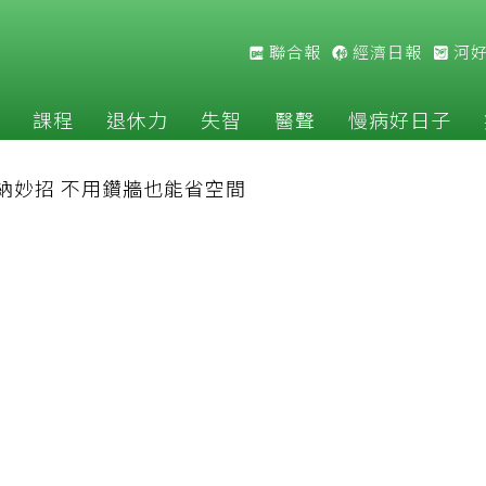
聯合報
經濟日報
河
課程
退休力
失智
醫聲
慢病好日子
納妙招 不用鑽牆也能省空間