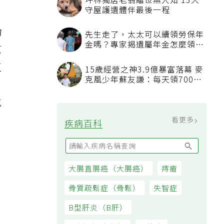
坪林獨居老翁離世無人知 13犬
守屋護遺體伴最後一程
物
先生走了，太太可以續領勞保年
金嗎？專家揭遺屬年金怎麼領，
幫
看順位還要看資格
直
15歲經營之神3.9億暴富落幕 麥
克風少年蘇友謙：每天領700元
過日子
乾
看更多
疾病百科
大腸直腸癌（大腸癌）
痔瘡
骨質疏鬆症（骨鬆）
失智症
B型肝炎（B肝）