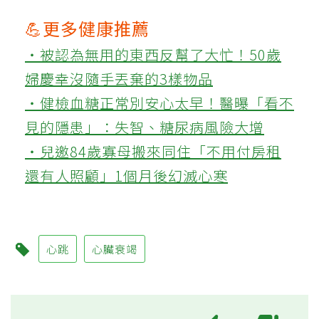
💪更多健康推薦
‧被認為無用的東西反幫了大忙！50歲
婦慶幸沒隨手丟棄的3樣物品
‧健檢血糖正常別安心太早！醫曝「看不
見的隱患」：失智、糖尿病風險大增
‧兒邀84歲寡母搬來同住「不用付房租
還有人照顧」1個月後幻滅心寒
心跳
心臟衰竭