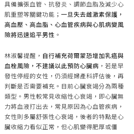
具備擴張血管、抗發炎、調節血脂及減少心
肌重塑等關鍵功能；
一旦失去雌激素保護，
高血壓、高血脂、心血管疾病與心肌病變風
險將迅速追平男性
。
林淑馨提醒，
自行補充荷爾蒙恐增加乳癌與
血栓風險，不建議以此預防心臟病
，若是早
發性停經的女性，仍須經婦產科評估後，再
判斷是否需要補充。目前心臟衰竭分為兩種
類型。男性較常見收縮性心衰竭，即心臟無
力將血液打出去，常見原因為心血管疾病，
女性則多屬舒張性心衰竭，後者的特點是心
臟收縮力看似正常，但心肌變得肥厚或僵