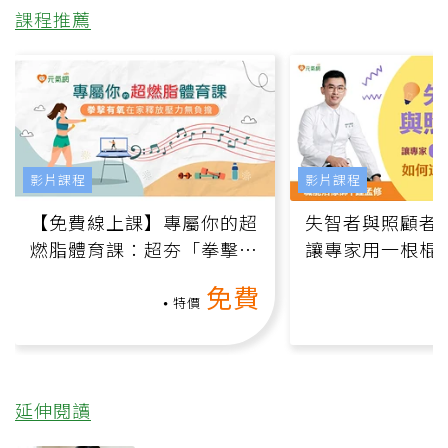
課程推薦
影片課程
影片課程
【免費線上課】專屬你的超
失智者與照顧者
燃脂體育課：超夯「拳擊有
讓專家用一根棍
氧」高壓族在家釋放壓力無
何逆轉退化大腦
免費
負擔
課）
特價
延伸閱讀