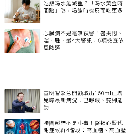
吃飯喝水能減重？「喝水黃金時
間點」曝，喝錯時機反而吃更多
心臟病不是毫無預警！醫揭悶、
喘、腫、暈4大警訊，6項檢查依
風險選
宣明智緊急開顱取出160ml血塊
兒曝最新病況：已睜眼、雙腳能
動
腰圍超標不是小事！醫揭心腎代
謝症候群4階段：高血糖、高血壓