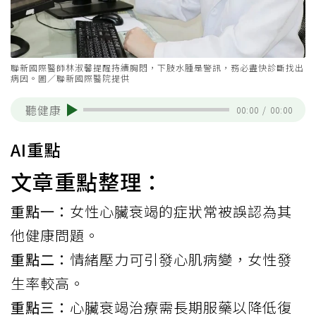
聯新國際醫師林淑馨提醒持續胸悶，下肢水腫是警訊，務必盡快診斷找出
病因。圖／聯新國際醫院提供
聽健康
00:00
/
00:00
AI重點
文章重點整理：
重點一：
女性心臟衰竭的症狀常被誤認為其
他健康問題。
重點二：
情緒壓力可引發心肌病變，女性發
生率較高。
重點三：
心臟衰竭治療需長期服藥以降低復