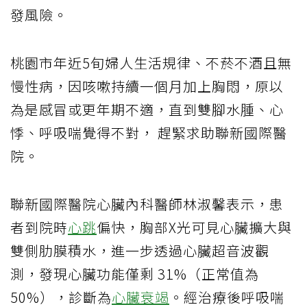
發風險。
桃園市年近5旬婦人生活規律、不菸不酒且無
慢性病，因咳嗽持續一個月加上胸悶，原以
為是感冒或更年期不適，直到雙腳水腫、心
悸、呼吸喘覺得不對， 趕緊求助聯新國際醫
院。
聯新國際醫院心臟內科醫師林淑馨表示，患
者到院時
心跳
偏快，胸部X光可見心臟擴大與
雙側肋膜積水，進一步透過心臟超音波觀
測，發現心臟功能僅剩 31%（正常值為
50%），診斷為
心臟衰竭
。經治療後呼吸喘