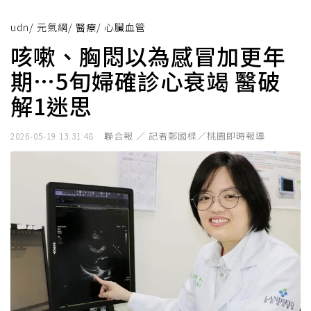
udn
/
元氣網
/
醫療
/
心臟血管
咳嗽、胸悶以為感冒加更年
期…5旬婦確診心衰竭 醫破
解1迷思
聯合報 ／ 記者鄭國樑／桃園即時報導
2026-05-19 13:31:48