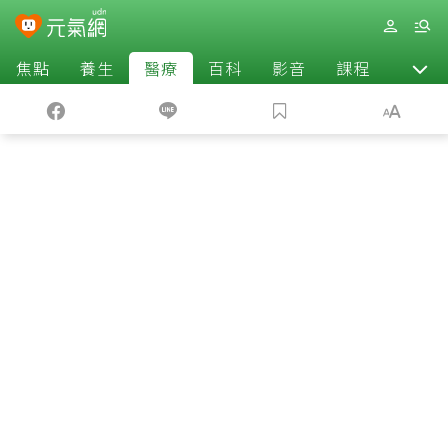
焦點
養生
醫療
百科
影音
課程
退休