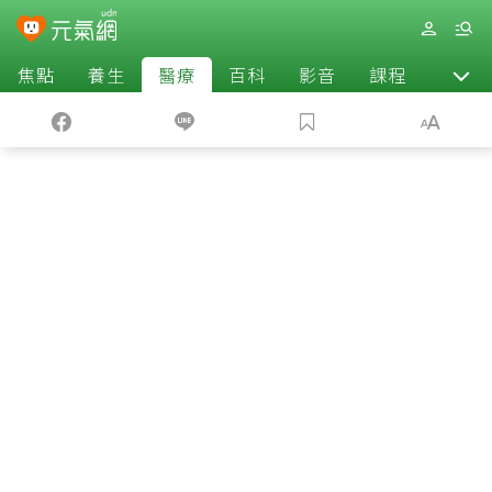
焦點
養生
醫療
百科
影音
課程
退休