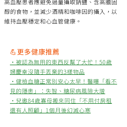
高血壓患者應避免過量攝取鈉鹽、含高膽固
醇的食物，並減少酒精和咖啡因的攝入，以
維持血壓穩定和心血管健康。
💪更多健康推薦
‧被認為無用的東西反幫了大忙！50歲
婦慶幸沒隨手丟棄的3樣物品
‧健檢血糖正常別安心太早！醫曝「看不
見的隱患」：失智、糖尿病風險大增
‧兒邀84歲寡母搬來同住「不用付房租
還有人照顧」1個月後幻滅心寒