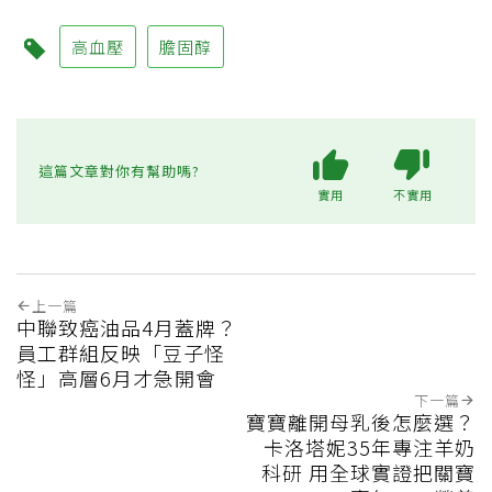
高血壓
膽固醇
這篇文章對你有幫助嗎?
實用
不實用
上一篇
中聯致癌油品4月蓋牌？
員工群組反映「豆子怪
怪」高層6月才急開會
下一篇
寶寶離開母乳後怎麼選？
卡洛塔妮35年專注羊奶
科研 用全球實證把關寶