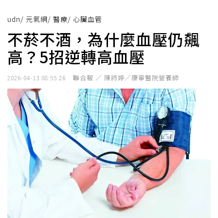
udn
/
元氣網
/
醫療
/
心臟血管
不菸不酒，為什麼血壓仍飆
高？5招逆轉高血壓
聯合報 ／ 陳詩婷／康寧醫院營養師
2026-04-13 08:55:26