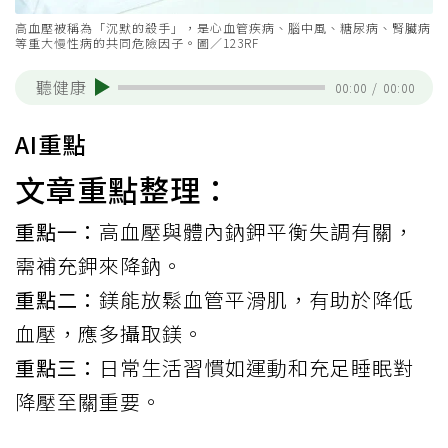
高血壓被稱為「沉默的殺手」，是心血管疾病、腦中風、糖尿病、腎臟病
等重大慢性病的共同危險因子。圖／123RF
聽健康
00:00
/
00:00
AI重點
文章重點整理：
重點一：
高血壓與體內鈉鉀平衡失調有關，
需補充鉀來降鈉。
重點二：
鎂能放鬆血管平滑肌，有助於降低
血壓，應多攝取鎂。
重點三：
日常生活習慣如運動和充足睡眠對
降壓至關重要。