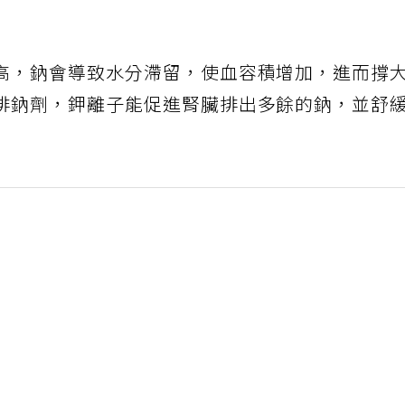
高，鈉會導致水分滯留，使血容積增加，進而撐
排鈉劑，鉀離子能促進腎臟排出多餘的鈉，並舒