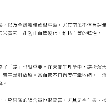
菜，以及全穀雜糧或根莖類，尤其南瓜不僅含鉀
玉米黃素，能防止血管硬化，維持血管的彈性。
略了「鎂」也很重要。在營養生理學中，鎂扮演
血管平滑肌放鬆。當血管不再過度痙攣收縮，血
降。
外，堅果類的鎂含量也很豐富，尤其是杏仁果、