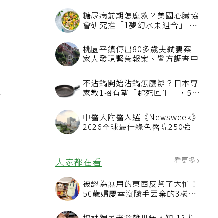
，
生
。