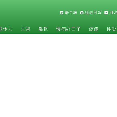
聯合報
經濟日報
河
退休力
失智
醫聲
慢病好日子
癌症
性愛