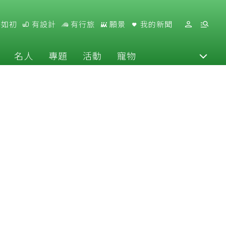
好如初
有設計
有行旅
願景
我的新聞
名人
專題
活動
寵物