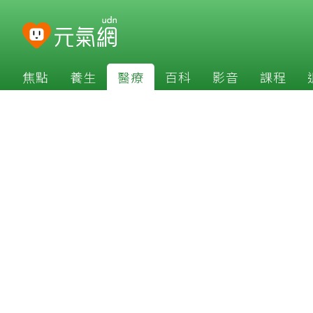
焦點
養生
醫療
百科
影音
課程