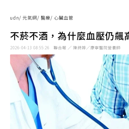
udn
/
元氣網
/
醫療
/
心臟血管
不菸不酒，為什麼血壓仍飆
2026-04-13 08:55:26
聯合報 ／ 陳詩婷／康寧醫院營養師