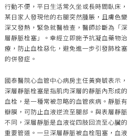
行動不便，平日生活常久坐或長時間臥床，
某日家人發現他的右腿突然腫脹，且膚色變
深又發熱，緊急就醫檢查，醫師診斷為「深
層
靜脈栓塞
」。幸經立即施予抗凝血藥物治
療，防止
血栓
惡化，避免進一步引發
肺栓塞
的併發症。
國泰醫院心血管中心病房主任黃奭毓表示，
深層靜脈栓塞是指肌肉深層的靜脈內形成的
血栓，是一種常被忽略的血管疾病。靜脈有
瓣膜，可防止血液逆流至腿部。與表層靜脈
不同，深層靜脈是血液從四肢回流至心臟的
重要管道。一旦深層靜脈被血栓阻塞，血液