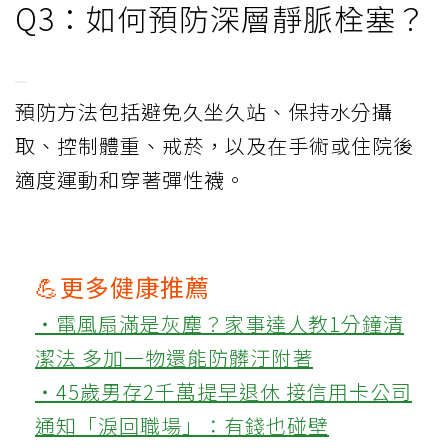
Q3：如何預防深層靜脈栓塞？
預防方法包括避免久坐久站、保持水分攝
取、控制體重、戒菸，以及在手術或住院後
適度運動和穿著彈性襪。
💪更多健康推薦
‧電風扇滿是灰塵？家事達人教1分鐘清
潔法 多加一物還能防髒汙附著
‧45歲男存2千萬提早退休 接信用卡公司
通知「淚回職場」：有錢也碰壁