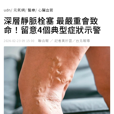
udn
/
元氣網
/
醫療
/
心臟血管
深層靜脈栓塞 最嚴重會致
命！留意4個典型症狀示警
聯合報 ／ 記者黃妙雲／台北報導
2026-02-23 09:15:00