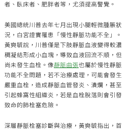
者、臥床者、肥胖者等，尤須提高警覺。
美國總統川普去年七月出現小腿輕微腫脹狀
況，白宮證實罹患「慢性靜脈功能不全」。
黃奭毓說，川普僅是下肢靜脈血液變得較濃
稠凝結形成小血塊，導致血液回流不順，但
尚未發生血栓。像
靜脈曲張
也屬於慢性靜脈
功能不全問題，若不治療處理，可能會發生
嚴重血栓，造成靜脈血管發炎、潰爛，甚至
引起蜂窩性組織炎，若是血栓脫落則會引發
致命的肺栓塞危險。
深層靜脈栓塞診斷與治療，黃奭毓指出，首