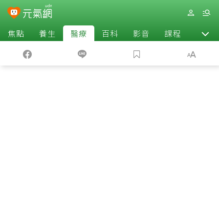
焦點
養生
醫療
百科
影音
課程
退休