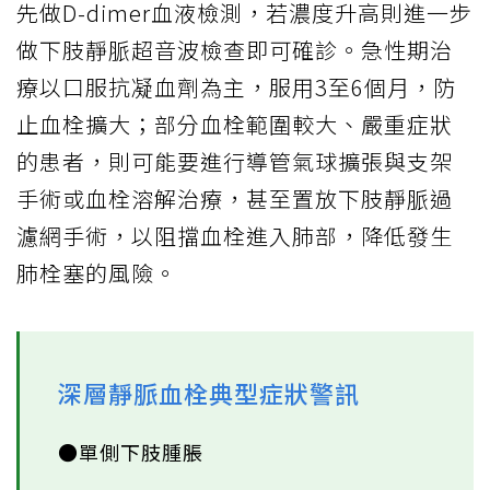
先做D-dimer血液檢測，若濃度升高則進一步
做下肢靜脈超音波檢查即可確診。急性期治
療以口服抗凝血劑為主，服用3至6個月，防
止血栓擴大；部分血栓範圍較大、嚴重症狀
的患者，則可能要進行導管氣球擴張與支架
手術或血栓溶解治療，甚至置放下肢靜脈過
濾網手術，以阻擋血栓進入肺部，降低發生
肺栓塞的風險。
深層靜脈血栓典型症狀警訊
●單側下肢腫脹