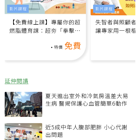
影片課程
影片課程
【免費線上課】專屬你的超
失智者與照顧者
燃脂體育課：超夯「拳擊有
讓專家用一根棍
氧」高壓族在家釋放壓力無
何逆轉退化大腦
免費
負擔
課）
特價
延伸閱讀
夏天進出室外和冷氣房溫差大易
生病 醫揭保護心血管簡單6動作
近5成中年人腹部肥胖 小心代謝
出問題