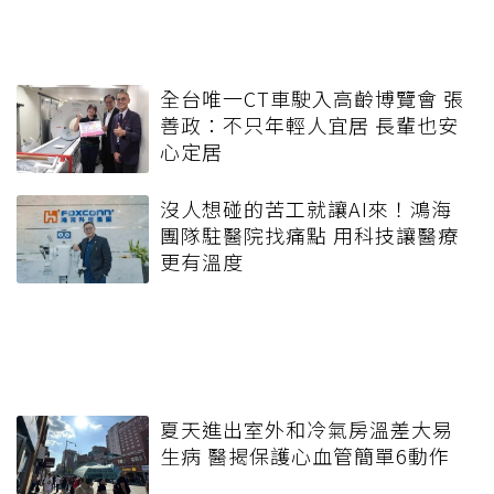
全台唯一CT車駛入高齡博覽會 張
善政：不只年輕人宜居 長輩也安
心定居
沒人想碰的苦工就讓AI來！鴻海
團隊駐醫院找痛點 用科技讓醫療
更有溫度
夏天進出室外和冷氣房溫差大易
生病 醫揭保護心血管簡單6動作