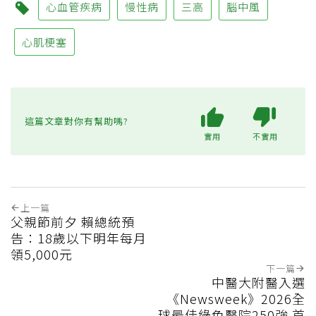
心血管疾病
慢性病
三高
腦中風
心肌梗塞
這篇文章對你有幫助嗎?
實用
不實用
上一篇
父親節前夕 賴總統預
告：18歲以下明年每月
領5,000元
下一篇
中醫大附醫入選
《Newsweek》2026全
球最佳綠色醫院250強 首