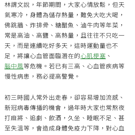
林謂文說，年節期間，大家心情放鬆，但天
氣寒冷，身體為儲存熱量，難免大吃大喝，
佛跳牆、炸排骨、糖醋魚、滷牛肉等年菜，
常是高油、高鹽、高熱量，且往往不只吃一
天，而是連續吃好多天，這時運動量也不
足，將讓心血管面臨潛在的
心肌梗塞
、
腦中風
等危機。若已有三高、心血管疾病等
慢性病患，務必提高警覺。
初三時國人常外出走春，卻容易增加流感、
新冠病毒傳播的機會，過年時大家也常熬夜
打麻將、追劇、飲酒，久坐、睡眠不足、甚
至失溫等，會造成身體免疫力下降，對心血