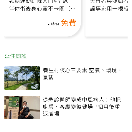
乳癌運動訓練入門4堂課 -
失智者與照顧者
伴你術後身心靈不卡關（線
讓專家用一根棍
上影音課）
何逆轉退化大腦
免費
課）
特價
延伸閱讀
養生村核心三要素 空氣、環境、
景觀
從急診醫師變成中風病人！他把
廚房、客廳變復健場 7個月後重
返職場