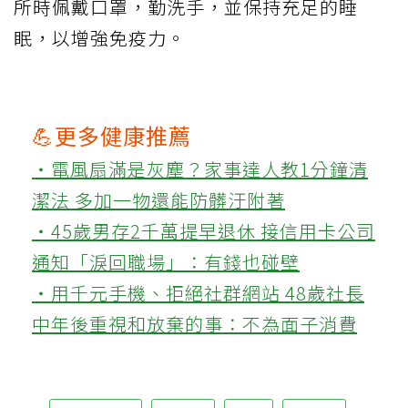
所時佩戴口罩，勤洗手，並保持充足的睡
眠，以增強免疫力。
💪更多健康推薦
‧電風扇滿是灰塵？家事達人教1分鐘清
潔法 多加一物還能防髒汙附著
‧45歲男存2千萬提早退休 接信用卡公司
通知「淚回職場」：有錢也碰壁
‧用千元手機、拒絕社群網站 48歲社長
中年後重視和放棄的事：不為面子消費