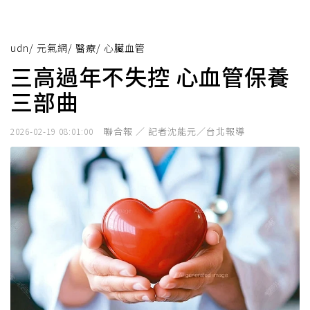
udn
/
元氣網
/
醫療
/
心臟血管
三高過年不失控 心血管保養
三部曲
聯合報 ／ 記者沈能元／台北報導
2026-02-19 08:01:00