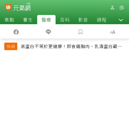
焦點
養生
醫療
百科
影音
課程
退休
高蛋白不等於更健康！即食雞胸肉、乳清蛋白藏陷
快訊
阱 醫提醒「這類人」尤其要小心