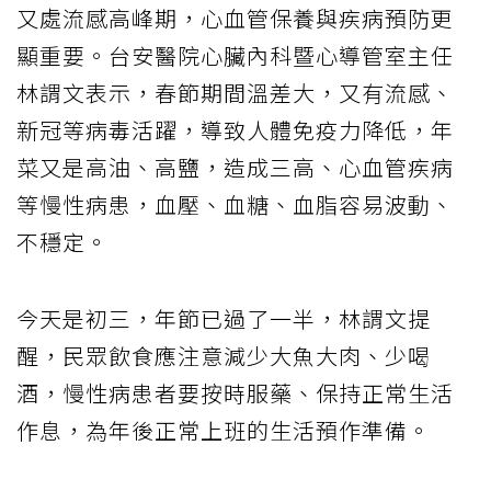
又處流感高峰期，心血管保養與疾病預防更
顯重要。台安醫院心臟內科暨心導管室主任
林謂文表示，春節期間溫差大，又有流感、
新冠等病毒活躍，導致人體免疫力降低，年
菜又是高油、高鹽，造成
三高
、
心血管疾病
等
慢性病
患，血壓、血糖、血脂容易波動、
不穩定。
今天是初三，年節已過了一半，林謂文提
醒，民眾飲食應注意減少大魚大肉、少喝
酒，慢性病患者要按時服藥、保持正常生活
作息，為年後正常上班的生活預作準備。