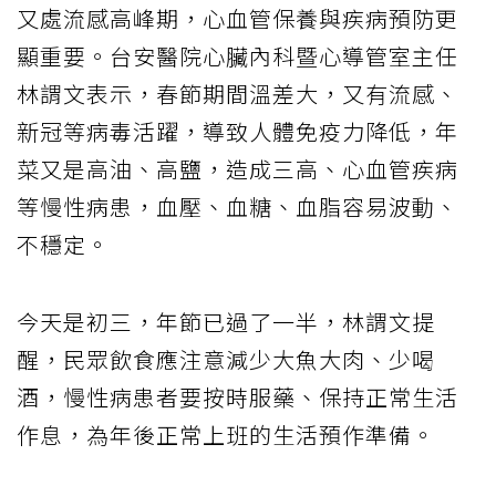
又處流感高峰期，心血管保養與疾病預防更
顯重要。台安醫院心臟內科暨心導管室主任
林謂文表示，春節期間溫差大，又有流感、
新冠等病毒活躍，導致人體免疫力降低，年
菜又是高油、高鹽，造成
三高
、
心血管疾病
等
慢性病
患，血壓、血糖、血脂容易波動、
不穩定。
今天是初三，年節已過了一半，林謂文提
醒，民眾飲食應注意減少大魚大肉、少喝
酒，慢性病患者要按時服藥、保持正常生活
作息，為年後正常上班的生活預作準備。