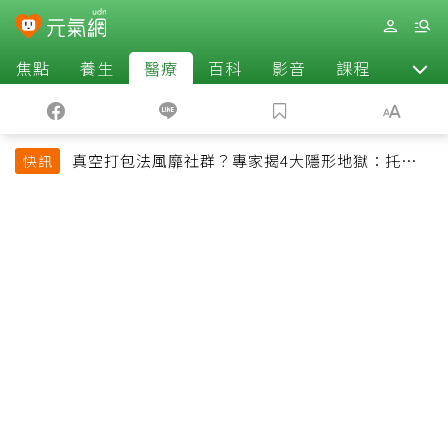
焦點
養生
醫療
百科
影音
課程
退休
真空打包法風靡社群？專家揭4大隱形地獄：托運恐
快訊
超重