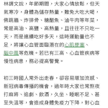
林謂文說，年節期間，大家心情放鬆，但天
氣寒冷，身體為儲存熱量，難免大吃大喝，
佛跳牆、炸排骨、糖醋魚、滷牛肉等年菜，
常是高油、高鹽、高熱量，且往往不只吃一
天，而是連續吃好多天，這時運動量也不
足，將讓心血管面臨潛在的
心肌梗塞
、
腦中風
等危機。若已有三高、心血管疾病等
慢性病患，務必提高警覺。
初三時國人常外出走春，卻容易增加流感、
新冠病毒傳播的機會，過年時大家也常熬夜
打麻將、追劇、飲酒，久坐、睡眠不足、甚
至失溫等，會造成身體免疫力下降，對心血