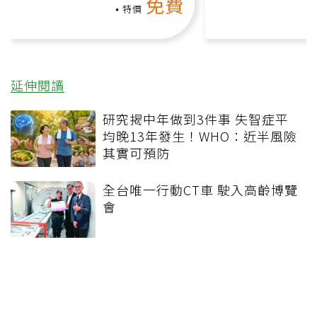
免費
礎也能做！
負擔
特價
延伸閱讀
研究揭中年做到3件事 失智症平
均晚13年發生！WHO：近半風險
其實可預防
全台唯一行動CT車 駛入高齡博覽
會