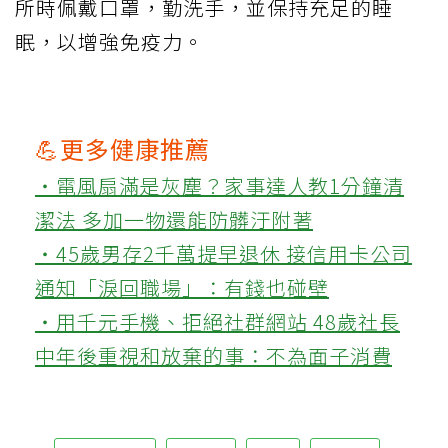
所時佩戴口罩，勤洗手，並保持充足的睡
眠，以增強免疫力。
💪更多健康推薦
‧電風扇滿是灰塵？家事達人教1分鐘清
潔法 多加一物還能防髒汙附著
‧45歲男存2千萬提早退休 接信用卡公司
通知「淚回職場」：有錢也碰壁
‧用千元手機、拒絕社群網站 48歲社長
中年後重視和放棄的事：不為面子消費