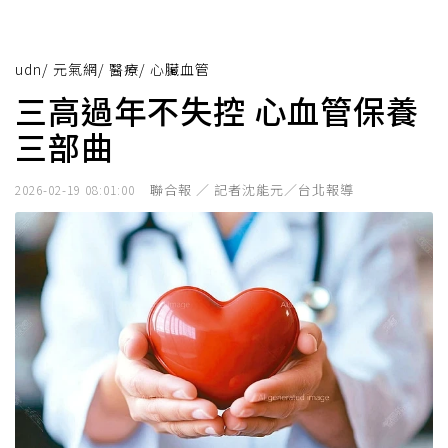
udn
/
元氣網
/
醫療
/
心臟血管
三高過年不失控 心血管保養
三部曲
聯合報 ／ 記者沈能元／台北報導
2026-02-19 08:01:00