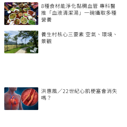
8種食材能淨化黏稠血管 專科醫
推「血液清潔湯」一碗攝取多種
營養
養生村核心三要素 空氣、環境、
景觀
洪惠風／22世紀心肌梗塞會消失
嗎？