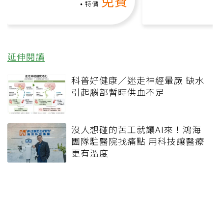
免費
礎也能做！
負擔
特價
延伸閱讀
科普好健康／迷走神經暈厥 缺水
引起腦部暫時供血不足
沒人想碰的苦工就讓AI來！鴻海
團隊駐醫院找痛點 用科技讓醫療
更有溫度