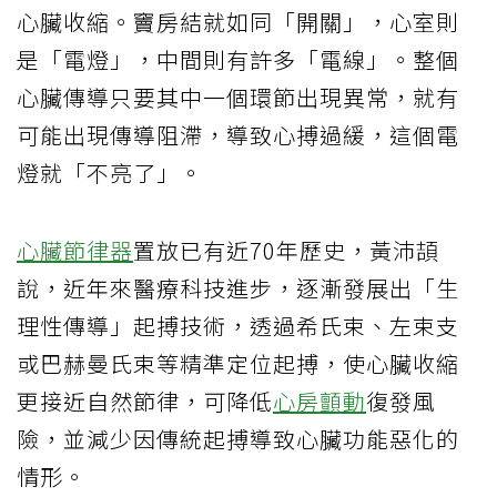
心臟收縮。竇房結就如同「開關」，心室則
是「電燈」，中間則有許多「電線」。整個
心臟傳導只要其中一個環節出現異常，就有
可能出現傳導阻滯，導致心搏過緩，這個電
燈就「不亮了」。
心臟節律器
置放已有近70年歷史，黃沛頡
說，近年來醫療科技進步，逐漸發展出「生
理性傳導」起搏技術，透過希氏束、左束支
或巴赫曼氏束等精準定位起搏，使心臟收縮
更接近自然節律，可降低
心房顫動
復發風
險，並減少因傳統起搏導致心臟功能惡化的
情形。