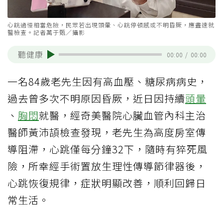
心跳過慢相當危險，民眾若出現頭暈、心跳停頓感或不明昏厥，應盡速就
醫檢查。記者萬于甄／攝影
聽健康
00:00
/
00:00
一名84歲老先生因有高血壓、糖尿病病史，
過去曾多次不明原因昏厥，近日因持續
頭暈
、
胸悶
就醫，經奇美醫院心臟血管內科主治
醫師黃沛頡檢查發現，老先生為高度房室傳
導阻滯，心跳僅每分鐘32下，隨時有猝死風
險，所幸經手術置放生理性傳導節律器後，
心跳恢復規律，症狀明顯改善，順利回歸日
常生活。