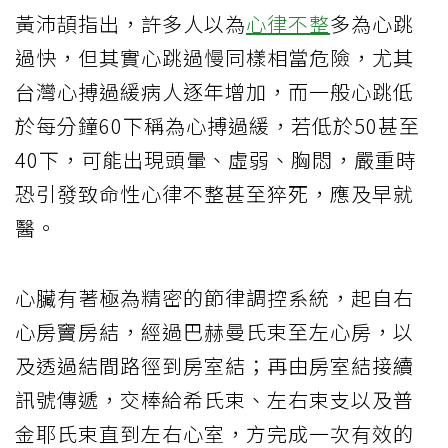
黃沛頡指出，許多人以為
心律不整
多為心跳
過快，但其實心跳過慢同樣相當危險，尤其
台灣心搏過緩病人逐年增加，而一般心跳低
於每分鐘60下稱為心搏過緩，若低於50甚至
40下，可能出現頭暈、虛弱、胸悶，嚴重時
恐引發致命性心律不整甚至猝死，應及早就
醫。
心臟有著極為精密的節律調控系統，起自右
心房竇房結，經過巴赫曼氏束至左心房，以
及透過結間路徑到房室結；再由房室結接續
訊號傳遞，交棒給希氏束、左右束支以及普
金耶氏束直到左右心室，方完成一次有效的