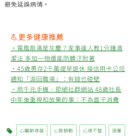
避免延誤病情。
💪更多健康推薦
‧電風扇滿是灰塵？家事達人教1分鐘清
潔法 多加一物還能防髒汙附著
‧45歲男存2千萬提早退休 接信用卡公司
通知「淚回職場」：有錢也碰壁
‧用千元手機、拒絕社群網站 48歲社長
中年後重視和放棄的事：不為面子消費
心臟節律器
心房顫動
心律不整
頭暈