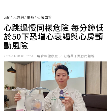
udn
/
元氣網
/
醫療
/
心臟血管
心跳過慢同樣危險 每分鐘低
於50下恐增心衰竭與心房顫
動風險
聯合報健康版 ／ 記者萬于甄台南報導
2026-01-28 09:32:54