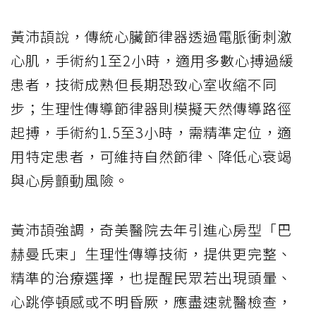
黃沛頡說，傳統心臟節律器透過電脈衝刺激
心肌，手術約1至2小時，適用多數心搏過緩
患者，技術成熟但長期恐致心室收縮不同
步；生理性傳導節律器則模擬天然傳導路徑
起搏，手術約1.5至3小時，需精準定位，適
用特定患者，可維持自然節律、降低心衰竭
與心房顫動風險。
黃沛頡強調，奇美醫院去年引進心房型「巴
赫曼氏束」生理性傳導技術，提供更完整、
精準的治療選擇，也提醒民眾若出現頭暈、
心跳停頓感或不明昏厥，應盡速就醫檢查，