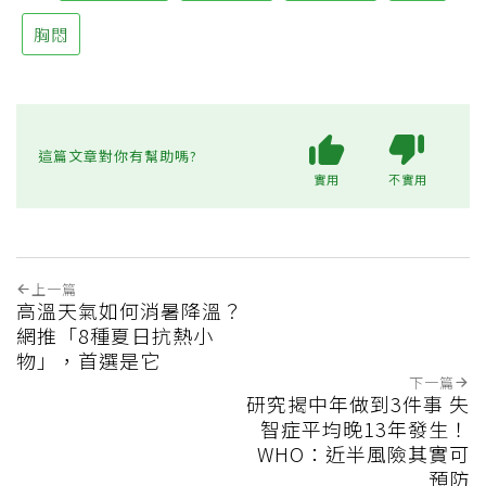
胸悶
這篇文章對你有幫助嗎?
實用
不實用
上一篇
高溫天氣如何消暑降溫？
網推「8種夏日抗熱小
物」，首選是它
下一篇
研究揭中年做到3件事 失
智症平均晚13年發生！
WHO：近半風險其實可
預防