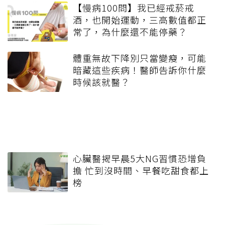
【慢病100問】我已經戒菸戒
酒，也開始運動，三高數值都正
常了，為什麼還不能停藥？
體重無故下降別只當變瘦，可能
暗藏這些疾病！醫師告訴你什麼
時候該就醫？
心臟醫揭早晨5大NG習慣恐增負
擔 忙到沒時間、早餐吃甜食都上
榜