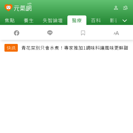
焦點
養生
失智論壇
醫療
百科
影音
青花菜別只會水煮！專家推加1調味料讓風味更鮮甜
快訊