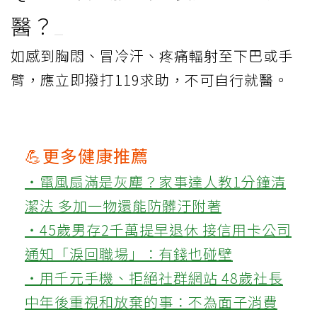
醫？
如感到胸悶、冒冷汗、疼痛輻射至下巴或手
臂，應立即撥打119求助，不可自行就醫。
💪更多健康推薦
‧電風扇滿是灰塵？家事達人教1分鐘清
潔法 多加一物還能防髒汙附著
‧45歲男存2千萬提早退休 接信用卡公司
通知「淚回職場」：有錢也碰壁
‧用千元手機、拒絕社群網站 48歲社長
中年後重視和放棄的事：不為面子消費