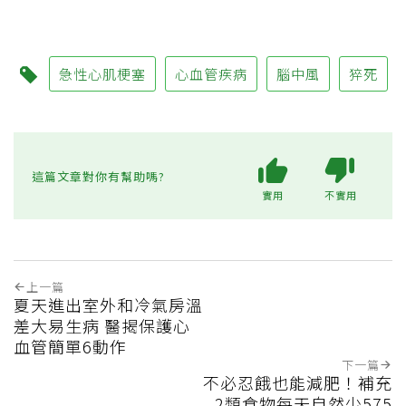
急性心肌梗塞
心血管疾病
腦中風
猝死
這篇文章對你有幫助嗎?
實用
不實用
上一篇
夏天進出室外和冷氣房溫
差大易生病 醫揭保護心
血管簡單6動作
下一篇
不必忍餓也能減肥！補充
2類食物每天自然少575