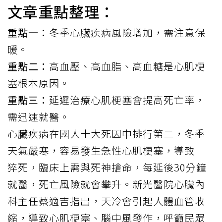
文章重點整理：
重點一：
冬季心臟疾病風險增加，需注意保
暖。
重點二：
高血壓、高血脂、高血糖是心肌梗
塞根本原因。
重點三：
延遲治療心肌梗塞會提高死亡率，
需迅速就醫。
心臟疾病在國人十大死因中排行第二，冬季
天氣嚴寒，容易發生
急性心肌梗塞
，導致
猝死
，臨床上需與死神搶命，每延後30分鐘
就醫，死亡風險就會攀升。新光醫院心臟內
科主任蔡適吉指出，天冷會引起人體血管收
縮，導致心肌梗塞、
腦中風
發作，呼籲民眾