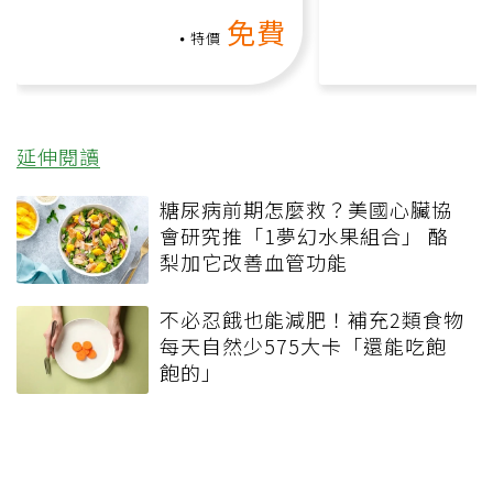
氧」高壓族在家釋放壓力無
上影音課）
免費
負擔
特價
延伸閱讀
糖尿病前期怎麼救？美國心臟協
會研究推「1夢幻水果組合」 酪
梨加它改善血管功能
不必忍餓也能減肥！補充2類食物
每天自然少575大卡「還能吃飽
飽的」