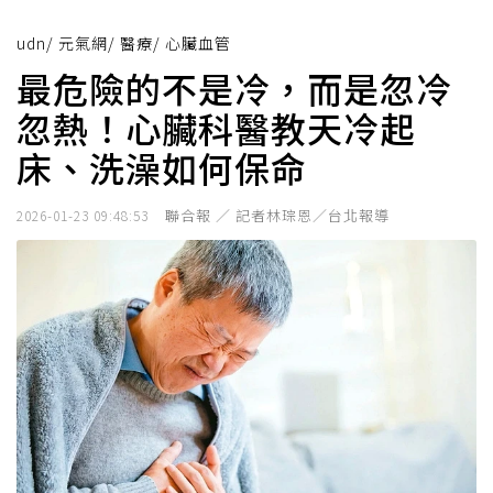
udn
/
元氣網
/
醫療
/
心臟血管
最危險的不是冷，而是忽冷
忽熱！心臟科醫教天冷起
床、洗澡如何保命
聯合報 ／ 記者林琮恩／台北報導
2026-01-23 09:48:53