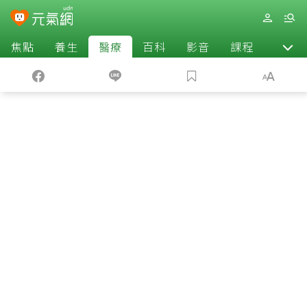
焦點
養生
醫療
百科
影音
課程
退休