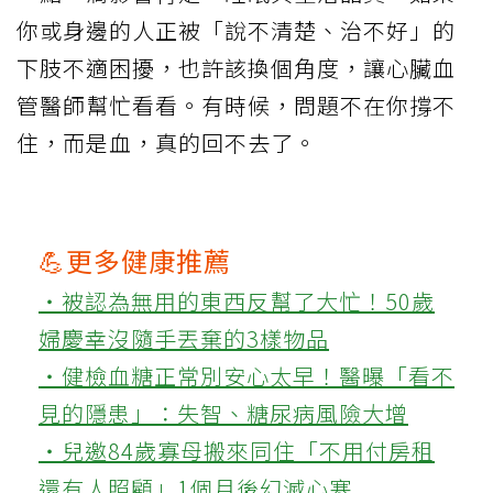
你或身邊的人正被「說不清楚、治不好」的
下肢不適困擾，也許該換個角度，讓心臟血
管醫師幫忙看看。有時候，問題不在你撐不
住，而是血，真的回不去了。
💪更多健康推薦
‧被認為無用的東西反幫了大忙！50歲
婦慶幸沒隨手丟棄的3樣物品
‧健檢血糖正常別安心太早！醫曝「看不
見的隱患」：失智、糖尿病風險大增
‧兒邀84歲寡母搬來同住「不用付房租
還有人照顧」1個月後幻滅心寒