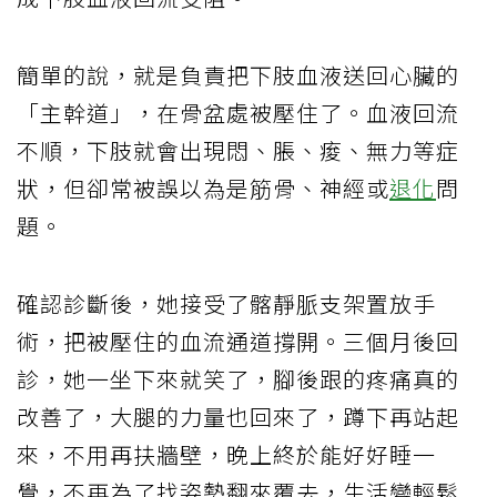
簡單的說，就是負責把下肢血液送回心臟的
「主幹道」，在骨盆處被壓住了。血液回流
不順，下肢就會出現悶、脹、痠、無力等症
狀，但卻常被誤以為是筋骨、神經或
退化
問
題。
確認診斷後，她接受了髂靜脈支架置放手
術，把被壓住的血流通道撐開。三個月後回
診，她一坐下來就笑了，腳後跟的疼痛真的
改善了，大腿的力量也回來了，蹲下再站起
來，不用再扶牆壁，晚上終於能好好睡一
覺，不再為了找姿勢翻來覆去，生活變輕鬆