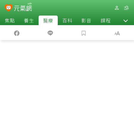
焦點
養生
醫療
百科
影音
課程
退休