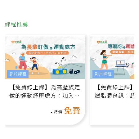
課程推薦
影片課程
影片課程
【免費線上課】為高壓族定
【免費線上課】
做的運動紓壓處方：加入行
燃脂體育課：超
動、增肌、互動元素，0基
氧」高壓族在家
免費
礎也能做！
負擔
特價