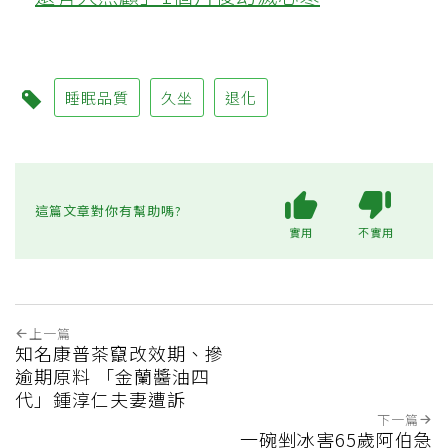
睡眠品質
久坐
退化
這篇文章對你有幫助嗎?
實用
不實用
上一篇
知名康普茶竄改效期、摻
逾期原料 「金蘭醬油四
代」鍾淳仁夫妻遭訴
下一篇
一碗剉冰害65歲阿伯急