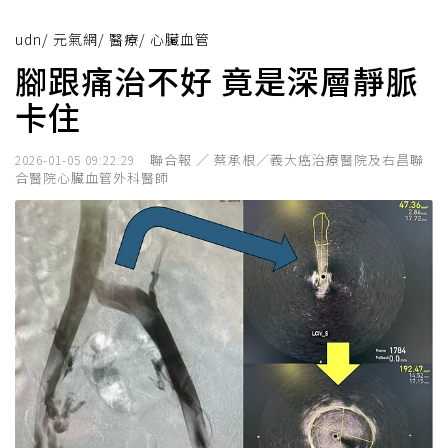
udn
/
元氣網
/
醫療
/
心臟血管
腳跟痛治不好 竟是深層靜脈
卡住
聯合報 ／ 蔡承根／義大癌治療醫院及右昌聯
2026-01-05 09:22:29
合醫院心臟血管外科醫師