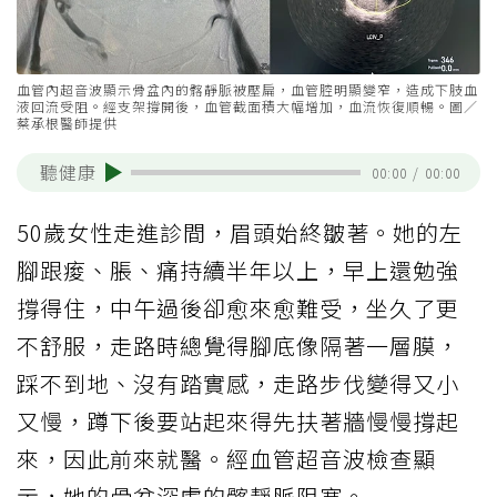
血管內超音波顯示骨盆內的髂靜脈被壓扁，血管腔明顯變窄，造成下肢血
液回流受阻。經支架撐開後，血管截面積大幅增加，血流恢復順暢。圖／
蔡承根醫師提供
聽健康
00:00
/
00:00
50歲女性走進診間，眉頭始終皺著。她的左
腳跟痠、脹、痛持續半年以上，早上還勉強
撐得住，中午過後卻愈來愈難受，坐久了更
不舒服，走路時總覺得腳底像隔著一層膜，
踩不到地、沒有踏實感，走路步伐變得又小
又慢，蹲下後要站起來得先扶著牆慢慢撐起
來，因此前來就醫。經血管超音波檢查顯
示，她的骨盆深處的髂靜脈阻塞。