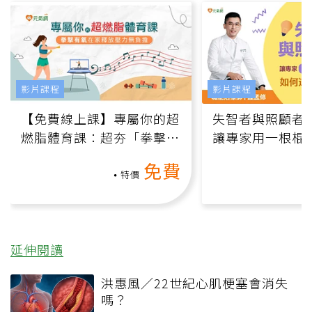
影片課程
影片課程
【免費線上課】專屬你的超
失智者與照顧者
燃脂體育課：超夯「拳擊有
讓專家用一根棍
氧」高壓族在家釋放壓力無
何逆轉退化大腦
免費
負擔
課）
特價
延伸閱讀
洪惠風／22世紀心肌梗塞會消失
嗎？