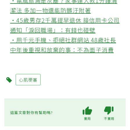
‧電風扇滿是灰塵？家事達人教1分鐘清
潔法 多加一物還能防髒汙附著
‧45歲男存2千萬提早退休 接信用卡公司
通知「淚回職場」：有錢也碰壁
‧用千元手機、拒絕社群網站 48歲社長
中年後重視和放棄的事：不為面子消費
心肌梗塞
這篇文章對你有幫助嗎?
實用
不實用