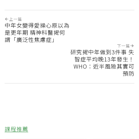
上一篇
中年女變得愛操心原以為
是更年期 精神科醫揭何
謂「廣泛性焦慮症」
下一篇
研究揭中年做到3件事 失
智症平均晚13年發生！
WHO：近半風險其實可
預防
課程推薦