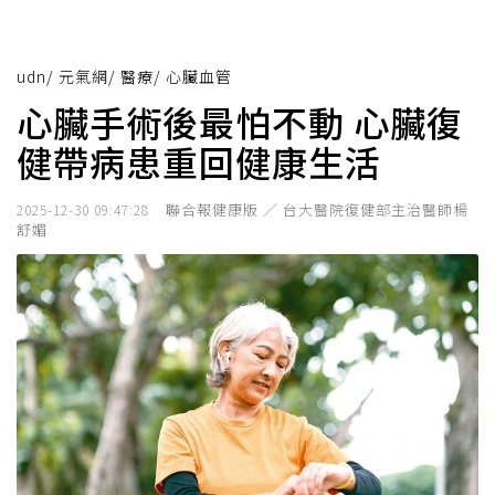
udn
/
元氣網
/
醫療
/
心臟血管
心臟手術後最怕不動 心臟復
健帶病患重回健康生活
聯合報健康版 ／ 台大醫院復健部主治醫師楊
2025-12-30 09:47:28
舒媚