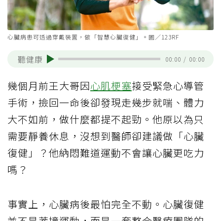
心臟病患可透過穿戴裝置，做「智慧心臟復健」。圖／123RF
聽健康
00:00
/
00:00
幾個月前王大哥因
心肌梗塞
接受緊急心導管
手術，撿回一命後卻發現走幾步就喘、體力
大不如前，做什麼都提不起勁。他原以為只
需要靜養休息，沒想到醫師卻建議做「心臟
復健」？他納悶難道運動不會讓心臟更吃力
嗎？
事實上，心臟病後最怕完全不動。心臟復健
並不是莽撞運動，而是一套整合醫療團隊的