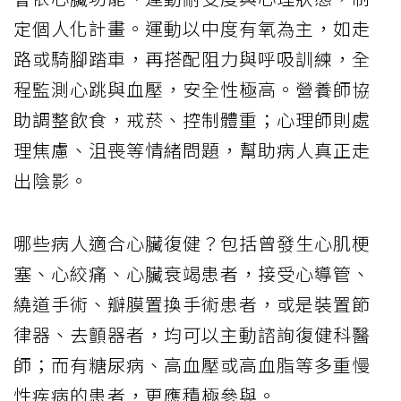
定個人化計畫。運動以中度有氧為主，如走
路或騎腳踏車，再搭配阻力與呼吸訓練，全
程監測心跳與血壓，安全性極高。營養師協
助調整飲食，戒菸、控制體重；心理師則處
理焦慮、沮喪等情緒問題，幫助病人真正走
出陰影。
哪些病人適合心臟復健？包括曾發生心肌梗
塞、心絞痛、心臟衰竭患者，接受心導管、
繞道手術、瓣膜置換手術患者，或是裝置節
律器、去顫器者，均可以主動諮詢復健科醫
師；而有糖尿病、高血壓或高血脂等多重慢
性疾病的患者，更應積極參與。