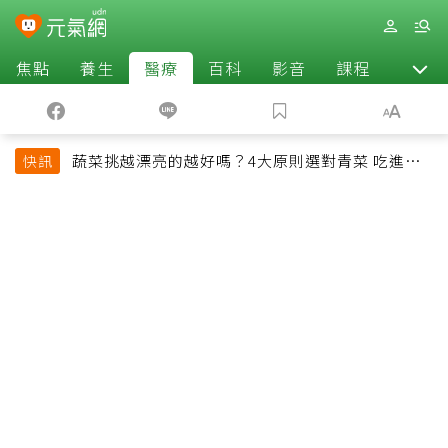
焦點
養生
醫療
百科
影音
課程
退休
蔬菜挑越漂亮的越好嗎？4大原則選對青菜 吃進纖
快訊
維、維生素與植化素