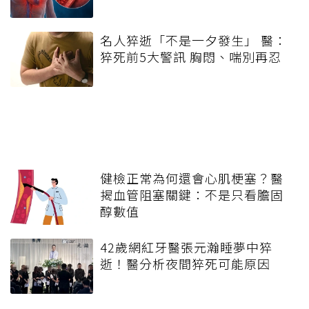
名人猝逝「不是一夕發生」 醫：
猝死前5大警訊 胸悶、喘別再忍
健檢正常為何還會心肌梗塞？醫
揭血管阻塞關鍵：不是只看膽固
醇數值
42歲網紅牙醫張元瀚睡夢中猝
逝！醫分析夜間猝死可能原因