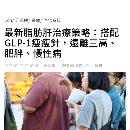
udn
/
元氣網
/
醫療
/
消化系統
最新脂肪肝治療策略：搭配
GLP-1瘦瘦針，遠離三高、
肥胖、慢性病
元氣網 ／ 記者蘇湘雲／台北報導
2026-07-02 18:09:08