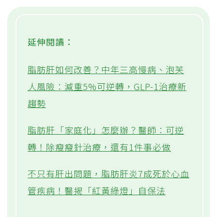
延伸閱讀：
脂肪肝如何改善？中年三高慢病、泡芙
人風險：減重5%可逆轉，GLP-1治療新
趨勢
脂肪肝「家庭化」怎麼辦？醫師：可逆
轉！除瘦瘦針治療，還有1件事必做
不只有肝出問題，脂肪肝炎7成死於心血
管疾病！醫揭「紅黃綠燈」自保法