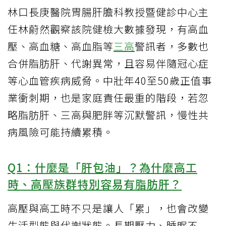
林口長庚醫院胃腸肝膽科教授暨健診中心主
任林蔚然觀察該院健檢大數據發現，有高血
壓、高血糖、高血脂等
三高
警訊者，多數也
合併脂肪肝、代謝異常，且容易伴隨冠心症
等心血管疾病威脅。中壯年40至50歲正值事
業衝刺期，也是家庭責任最重的階段，若忽
略脂肪肝、三高與肥胖等沉默警訊，慢性共
病風險可能持續累積。
Q1：什麼是「肝包油」？為什麼高工
時、高壓族群特別容易有脂肪肝？
高壓與高工時不只是讓人「累」，也會改變
生活型態與代謝狀態。長期壓力、睡眠不