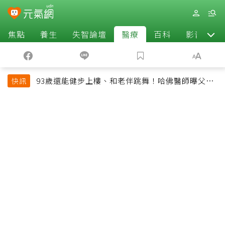
焦點
養生
失智論壇
醫療
百科
影音
93歲還能健步上樓、和老伴跳舞！哈佛醫師曝父親
快訊
長壽秘訣：沒吃保健品也不追養生潮