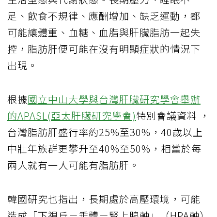
足、飲食不規律、應酬增加、缺乏運動，都
可能讓體重、血糖、血脂與肝臟脂肪一起失
控，脂肪肝便可能在沒有明顯症狀的情況下
出現。
根據
國立中山大學與台灣肝臟研究學會舉辦
的APASL(亞太肝臟研究學會)
特別會議資料 ，
台灣脂肪肝盛行率約25%至30%，40歲以上
中壯年族群更攀升至40%至50%，相當於每
兩人就有一人可能有脂肪肝。
韓國研究也指出，長期處於高壓環境，可能
造成「下視丘－垂體－腎上腺軸」（HPA軸）