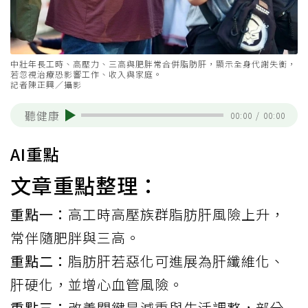
中壯年長工時、高壓力、三高與肥胖常合併脂肪肝，顯示全身代謝失衡，
若忽視治療恐影響工作、收入與家庭。
記者陳正興／攝影
聽健康
00:00
/
00:00
AI重點
文章重點整理：
重點一：
高工時高壓族群脂肪肝風險上升，
常伴隨肥胖與三高。
重點二：
脂肪肝若惡化可進展為肝纖維化、
肝硬化，並增心血管風險。
重點三：
改善關鍵是減重與生活調整，部分