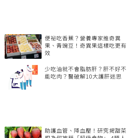
便祕吃香蕉？營養專家推奇異
果、青豌豆！奇異果這樣吃更有
效
少吃油就不會脂肪肝？肝不好不
能吃肉？醫破解10大護肝迷思
助護血管、降血壓！研究揭甜菜
根為何被稱「超級食物」 4類人