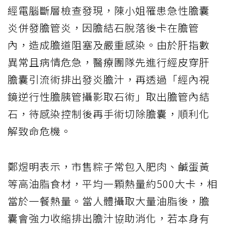
經電腦斷層檢查發現，陳小姐罹患急性膽囊
炎併發膽管炎，因膽結石脫落後卡在膽管
內，造成膽道阻塞及嚴重感染。由於肝指數
異常且病情危急，醫療團隊先進行經皮穿肝
膽囊引流術排出發炎膽汁，再透過「經內視
鏡逆行性膽胰管攝影取石術」取出膽管內結
石，待感染控制後再手術切除膽囊，順利化
解致命危機。
鄭煜明表示，市售粽子常包入肥肉、鹹蛋黃
等高油脂食材，平均一顆熱量約500大卡，相
當於一餐熱量。當人體攝取大量油脂後，膽
囊會強力收縮排出膽汁協助消化，若本身有