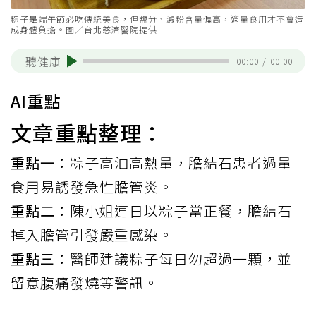
粽子是端午節必吃傳統美食，但鹽分、澱粉含量偏高，適量食用才不會造
成身體負擔。圖／台北慈濟醫院提供
聽健康
00:00
/
00:00
AI重點
文章重點整理：
重點一：
粽子高油高熱量，膽結石患者過量
食用易誘發急性膽管炎。
重點二：
陳小姐連日以粽子當正餐，膽結石
掉入膽管引發嚴重感染。
重點三：
醫師建議粽子每日勿超過一顆，並
留意腹痛發燒等警訊。