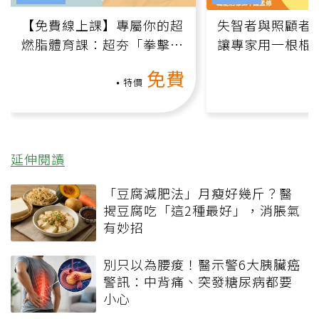
【免費線上課】專屬你的超
失智者與照顧者
燃脂體育課：超夯「拳擊有
讓專家用一根棍
氧」高壓族在家釋放壓力無
何逆轉退化大腦
免費
負擔
課）
特價
延伸閱讀
「豆腐減肥法」月瘦好幾斤？醫
揭豆腐吃「這2種最好」，消脹氣
有妙招
別只以為腰痠！醫示警6大胰臟癌
警訊：中背痛、突發糖尿病都要
小心