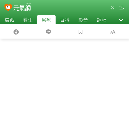
焦點
養生
醫療
百科
影音
課程
退休