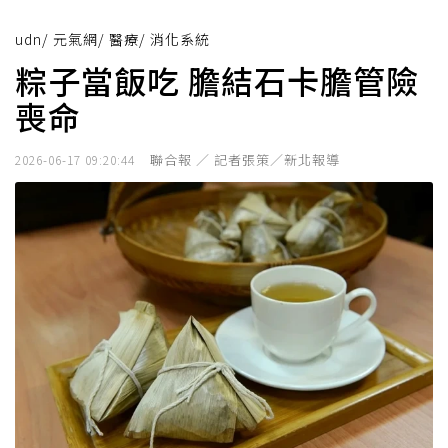
udn
/
元氣網
/
醫療
/
消化系統
粽子當飯吃 膽結石卡膽管險
喪命
聯合報 ／ 記者張策／新北報導
2026-06-17 09:20:44