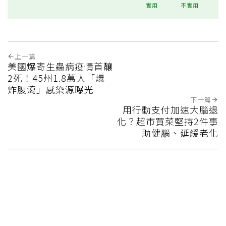
實用
不實用
上一篇
美國爆寄生蟲病疫情首釀
2死！45州1.8萬人「爆
炸腹瀉」感染源曝光
下一篇
用行動支付加速大腦退
化？超市買菜堅持2件事
助健腦、延緩老化