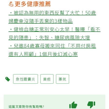
💪更多健康推薦
‧被認為無用的東西反幫了大忙！50歲
婦慶幸沒隨手丟棄的3樣物品
‧健檢血糖正常別安心太早！醫曝「看不
見的隱患」：失智、糖尿病風險大增
‧兒邀84歲寡母搬來同住「不用付房租
還有人照顧」1個月後幻滅心寒
急性膽囊炎
黃疸
脹氣
這篇文章對你有幫助嗎?