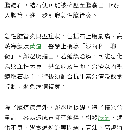
膽結石，結石便可能被擠壓至膽囊出口或掉
入膽管，進一步引發急性膽管炎。
急性膽管炎典型症狀，包括右上腹劇痛、高
燒寒顫及
黃疸
，醫學上稱為「沙爾科三聯
徵」。鄭煜明指出，若延誤治療，可能惡化
為敗血性休克，甚至危及生命。治療以內視
鏡取石為主，術後須配合抗生素治療及飲食
控制，避免病情復發。
除了膽道疾病外，鄭煜明提醒，粽子糯米含
量高，容易造成胃排空延遲，引發
脹氣
、消
化不良、胃食道逆流等問題；高油、高鹽特