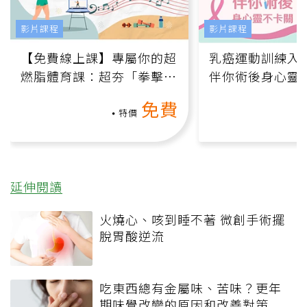
影片課程
影片課程
【免費線上課】專屬你的超
乳癌運動訓練入門
燃脂體育課：超夯「拳擊有
伴你術後身心靈
氧」高壓族在家釋放壓力無
上影音課）
免費
負擔
特價
延伸閱讀
火燒心、咳到睡不著 微創手術擺
脫胃酸逆流
吃東西總有金屬味、苦味？更年
期味覺改變的原因和改善對策