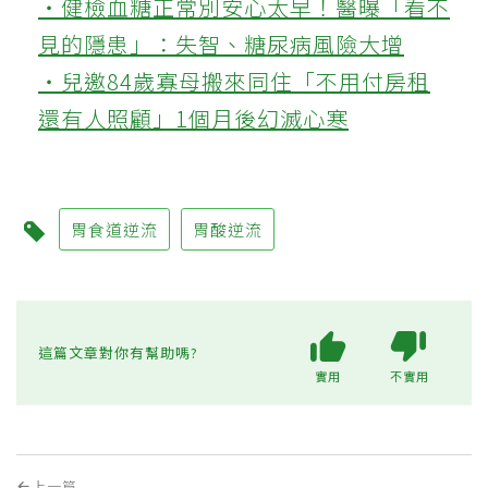
‧健檢血糖正常別安心太早！醫曝「看不
見的隱患」：失智、糖尿病風險大增
‧兒邀84歲寡母搬來同住「不用付房租
還有人照顧」1個月後幻滅心寒
胃食道逆流
胃酸逆流
這篇文章對你有幫助嗎?
實用
不實用
上一篇