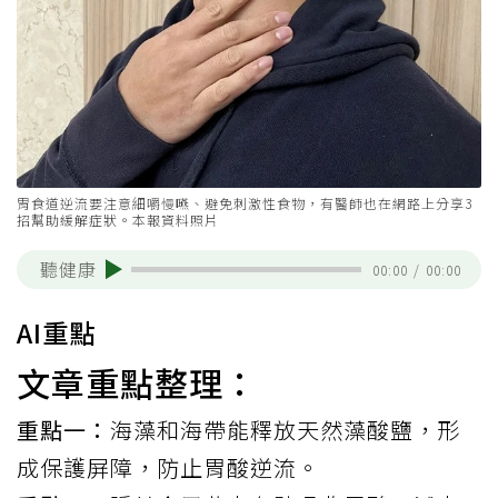
胃食道逆流要注意細嚼慢嚥、避免刺激性食物，有醫師也在網路上分享3
招幫助緩解症狀。本報資料照片
聽健康
00:00
/
00:00
AI重點
文章重點整理：
重點一：
海藻和海帶能釋放天然藻酸鹽，形
成保護屏障，防止胃酸逆流。