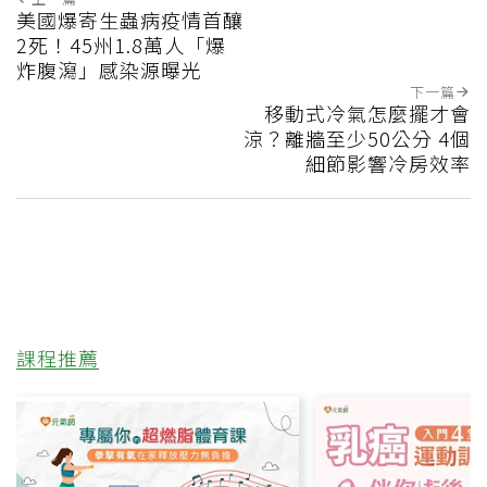
美國爆寄生蟲病疫情首釀
2死！45州1.8萬人「爆
炸腹瀉」感染源曝光
下一篇
移動式冷氣怎麼擺才會
涼？離牆至少50公分 4個
細節影響冷房效率
課程推薦