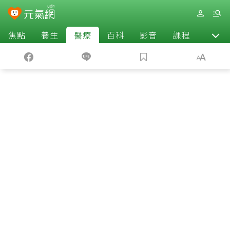
焦點
養生
醫療
百科
影音
課程
退休