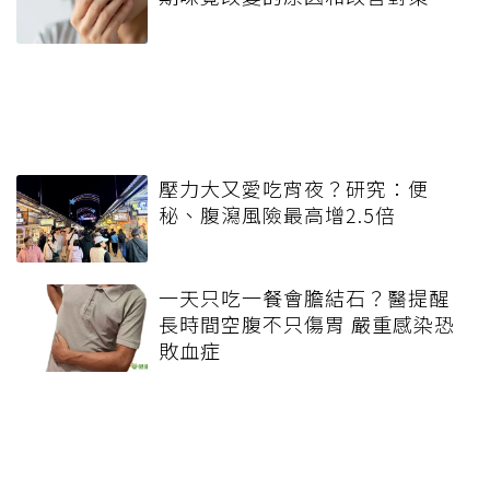
壓力大又愛吃宵夜？研究：便
秘、腹瀉風險最高增2.5倍
一天只吃一餐會膽結石？醫提醒
長時間空腹不只傷胃 嚴重感染恐
敗血症