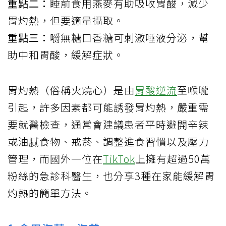
重點二：
睡前食用燕麥有助吸收胃酸，減少
胃灼熱，但要適量攝取。
重點三：
嚼無糖口香糖可刺激唾液分泌，幫
助中和胃酸，緩解症狀。
胃灼熱（俗稱火燒心）是由
胃酸逆流
至喉嚨
引起，許多因素都可能誘發胃灼熱，嚴重需
要就醫檢查，通常會建議患者平時避開辛辣
或油膩食物、戒菸、調整進食習慣以及壓力
管理，而國外一位在
TikTok
上擁有超過50萬
粉絲的急診科醫生，也分享3種在家能緩解胃
灼熱的簡單方法。