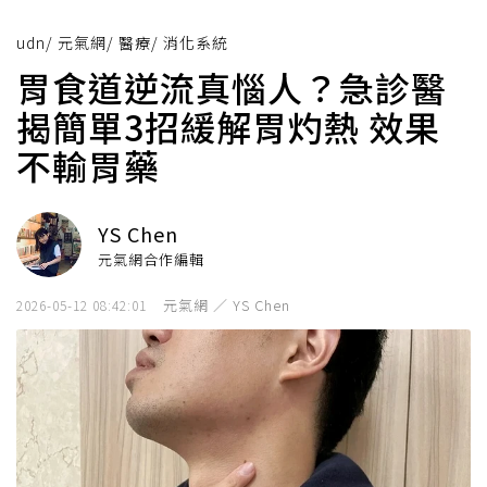
udn
/
元氣網
/
醫療
/
消化系統
胃食道逆流真惱人？急診醫
揭簡單3招緩解胃灼熱 效果
不輸胃藥
YS Chen
元氣網合作編輯
元氣網 ／ YS Chen
2026-05-12 08:42:01