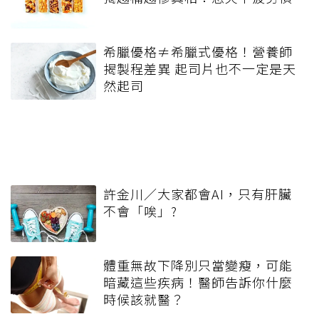
希臘優格≠希臘式優格！營養師
揭製程差異 起司片也不一定是天
然起司
許金川／大家都會AI，只有肝臟
不會「唉」?
體重無故下降別只當變瘦，可能
暗藏這些疾病！醫師告訴你什麼
時候該就醫？