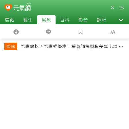
焦點
養生
醫療
百科
影音
課程
退休
希臘優格≠希臘式優格！營養師揭製程差異 起司片
快訊
也不一定是天然起司