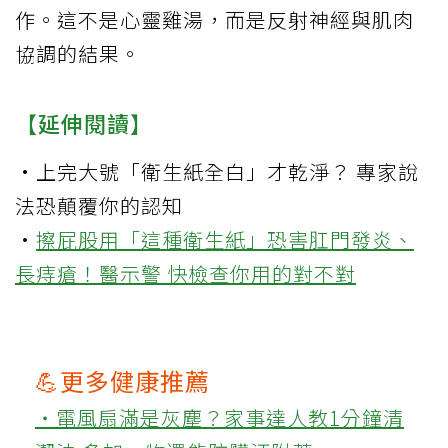
作。這不是心靈雞湯，而是反射神經與肌肉
協調的結果。
【延伸閱讀】
·
上完大號「衛生紙全白」才乾淨？ 專家說
法恐顛覆你的認知
·
擦屁股用「這種衛生紙」恐害肛門發炎、
長痔瘡！醫示警 快檢查你用的對不對
💪更多健康推薦
‧電風扇滿是灰塵？家事達人教1分鐘清