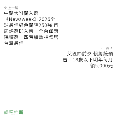
上一篇
中醫大附醫入選
《Newsweek》2026全
球最佳綠色醫院250強 首
屆評選即入榜 全台僅兩
院獲選 四葉績效指標居
台灣最佳
下一篇
父親節前夕 賴總統預
告：18歲以下明年每月
領5,000元
課程推薦