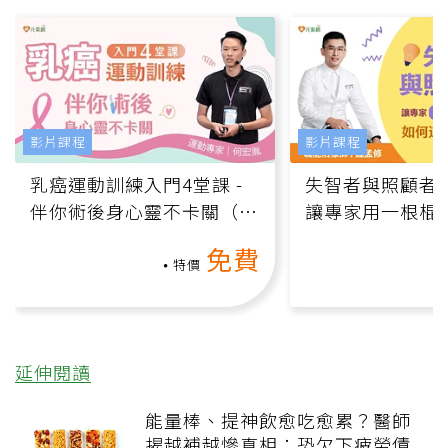
影片課程
影片課程
乳癌運動訓練入門4堂課 -
失智者與照顧者
伴你術後身心靈不卡關（線
讓專家用一根棍
上影音課）
何逆轉退化大腦
免費
課）
特價
延伸閱讀
能量棒、提神飲愈吃愈累？醫師
揭越補越慘真相：恐欠下疲勞債