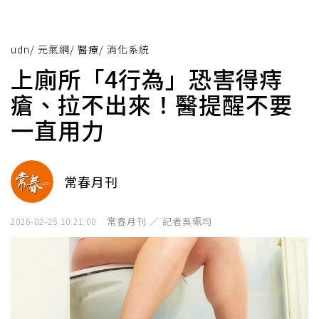
udn
/
元氣網
/
醫療
/
消化系統
上廁所「4行為」恐害得痔
瘡、拉不出來！醫提醒不要
一直用力
常春月刊
常春月刊 ／ 記者吳珮均
2026-02-25 10:21:00