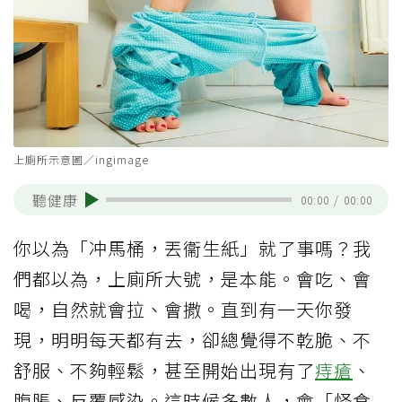
上廁所示意圖／ingimage
聽健康
00:00
/
00:00
你以為「冲馬桶，丟衞生紙」就了事嗎？我
們都以為，上廁所大號，是本能。會吃、會
喝，自然就會拉、會撒。直到有一天你發
現，明明每天都有去，卻總覺得不乾脆、不
舒服、不夠輕鬆，甚至開始出現有了
痔瘡
、
腹脹、反覆感染。這時候多數人，會「怪食