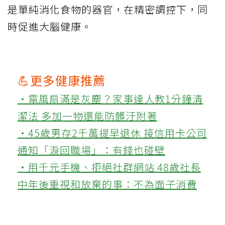
是單純消化食物的器官，在精密調控下，同
時促進大腦健康。
💪更多健康推薦
‧電風扇滿是灰塵？家事達人教1分鐘清
潔法 多加一物還能防髒汙附著
‧45歲男存2千萬提早退休 接信用卡公司
通知「淚回職場」：有錢也碰壁
‧用千元手機、拒絕社群網站 48歲社長
中年後重視和放棄的事：不為面子消費