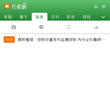
焦點
養生
醫療
百科
影音
課程
退休
選對種類、控制份量有利血糖控制 內分泌科醫師最
快訊
常吃的4種水果