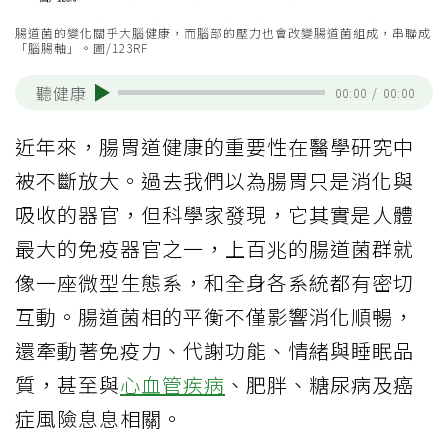
腸道菌的變化關乎大腦健康，而腦部的壓力也會改變腸道菌組成，串聯成
「腦腸軸」。圖/123RF
聽健康
00:00
/
00:00
近年來，腸胃道健康的重要性在醫學研究中
被不斷放大。過去我們以為腸胃只是消化與
吸收的器官，但科學家發現，它其實是人體
最大的免疫器官之一，上百兆的腸道菌群就
像一座微型生態系，和全身各系統都有密切
互動。腸道菌相的平衡不僅影響消化順暢，
還牽動著免疫力、代謝功能、情緒與睡眠品
質，甚至與
心血管疾病
、肥胖、糖尿病及癌
症風險息息相關。