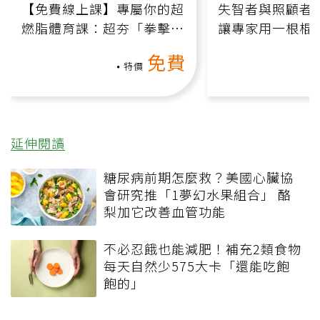
【免費線上課】專屬你的超
失智者與照顧者
燃脂體育課：超夯「拳擊有
讓專家用一根棍
氧」高壓族在家釋放壓力無
何逆轉退化大腦
免費
負擔
課）
特價
延伸閱讀
糖尿病前期怎麼救？美國心臟協
會研究推「1夢幻水果組合」 酪
梨加它改善血管功能
不必忍餓也能減肥！補充2類食物
每天自然少575大卡「還能吃飽
飽的」