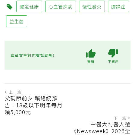
腸道健康
心血管疾病
慢性發炎
腸躁症
益生菌
這篇文章對你有幫助嗎?
實用
不實用
上一篇
父親節前夕 賴總統預
告：18歲以下明年每月
領5,000元
下一篇
中醫大附醫入選
《Newsweek》2026全