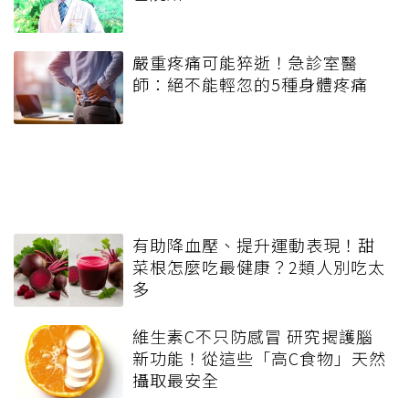
嚴重疼痛可能猝逝！急診室醫
師：絕不能輕忽的5種身體疼痛
有助降血壓、提升運動表現！甜
菜根怎麼吃最健康？2類人別吃太
多
維生素C不只防感冒 研究揭護腦
新功能！從這些「高C食物」天然
攝取最安全