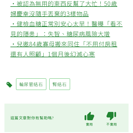
‧被認為無用的東西反幫了大忙！50歲
婦慶幸沒隨手丟棄的3樣物品
‧健檢血糖正常別安心太早！醫曝「看不
見的隱患」：失智、糖尿病風險大增
‧兒邀84歲寡母搬來同住「不用付房租
還有人照顧」1個月後幻滅心寒
輸尿管結石
腎結石
這篇文章對你有幫助嗎?
實用
不實用