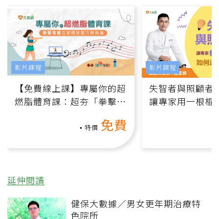
影片課程
影片課程
【免費線上課】專屬你的超
失智者與照顧者
燃脂體育課：超夯「拳擊有
讓專家用一根棍
氧」高壓族在家釋放壓力無
何逆轉退化大腦
免費
負擔
課）
特價
延伸閱讀
健保大數據／男女更年期治療特
色院所