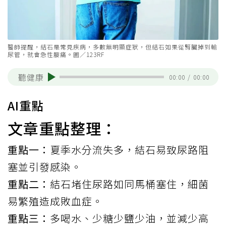
醫師提醒，結石是常見疾病，多數無明顯症狀，但結石如果從腎臟掉到輸
尿管，就會急性腰痛。圖／123RF
聽健康
00:00
/
00:00
AI重點
文章重點整理：
重點一：
夏季水分流失多，結石易致尿路阻
塞並引發感染。
重點二：
結石堵住尿路如同馬桶塞住，細菌
易繁殖造成敗血症。
重點三：
多喝水、少糖少鹽少油，並減少高