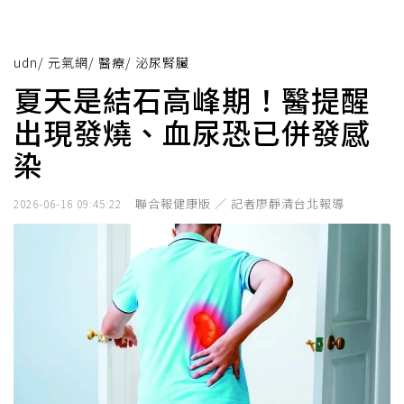
udn
/
元氣網
/
醫療
/
泌尿腎臟
夏天是結石高峰期！醫提醒
出現發燒、血尿恐已併發感
染
聯合報健康版 ／ 記者廖靜清台北報導
2026-06-16 09:45:22