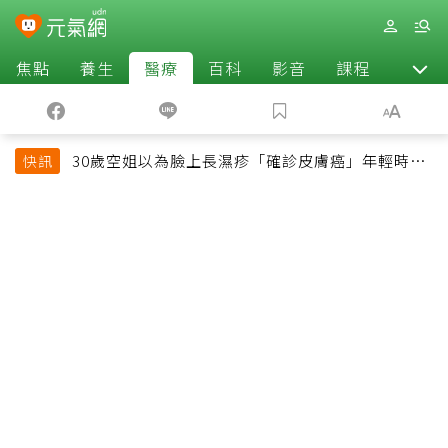
焦點
養生
醫療
百科
影音
課程
退休
30歲空姐以為臉上長濕疹「確診皮膚癌」年輕時一
快訊
習慣釀惡果超後悔