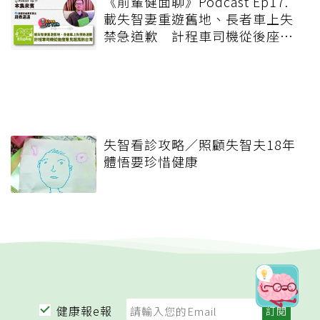
《前輩健面聊》Podcast Ep17.
載失智妻重遊舊地、長者車上失
禁急道歉 計程車司機從後座看
見超高齡台灣
失智看診攻略／照顧失智夫18年
體悟要珍惜健康
健康報e報