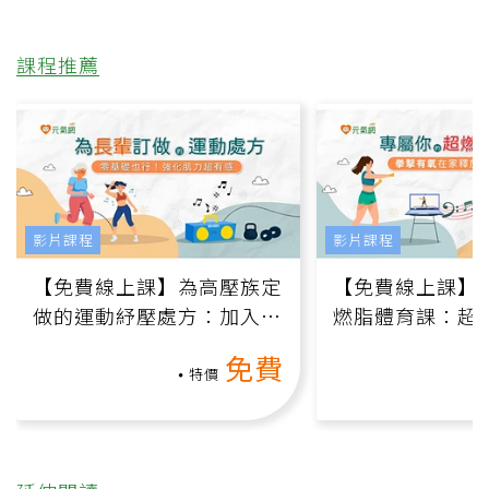
課程推薦
影片課程
影片課程
【免費線上課】為高壓族定
【免費線上課】
做的運動紓壓處方：加入行
燃脂體育課：超
動、增肌、互動元素，0基
氧」高壓族在家
免費
礎也能做！
負擔
特價