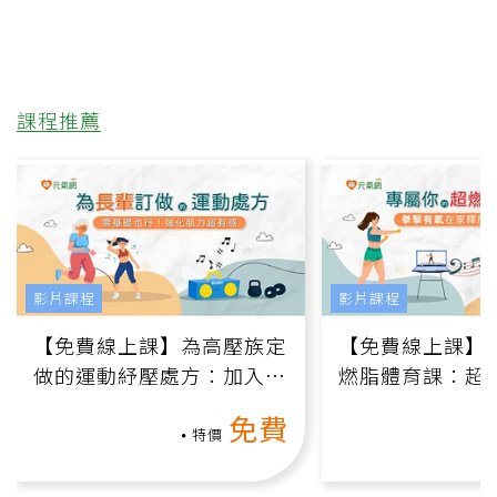
課程推薦
影片課程
影片課程
【免費線上課】為高壓族定
【免費線上課】
做的運動紓壓處方：加入行
燃脂體育課：超
動、增肌、互動元素，0基
氧」高壓族在家
免費
礎也能做！
負擔
特價