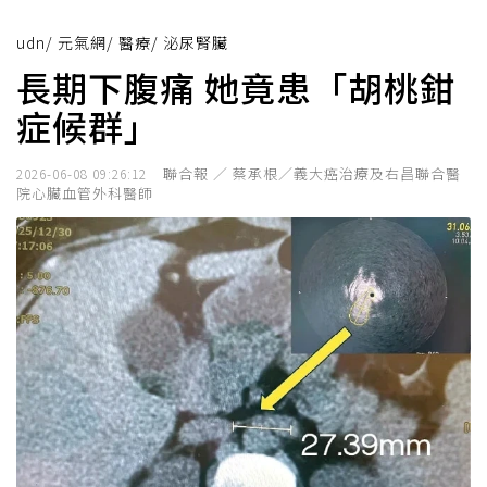
udn
/
元氣網
/
醫療
/
泌尿腎臟
長期下腹痛 她竟患「胡桃鉗
症候群」
聯合報 ／ 蔡承根／義大癌治療及右昌聯合醫
2026-06-08 09:26:12
院心臟血管外科醫師