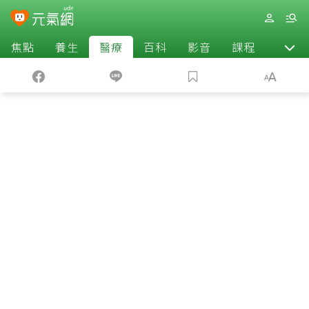
焦點
養生
醫療
百科
影音
課程
退休