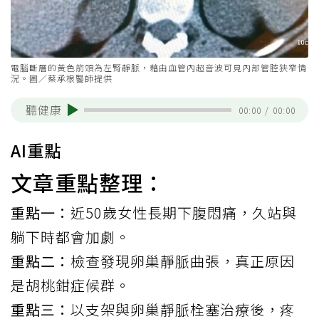
電腦斷層的黃色箭頭為左腎靜脈，藉由血管內超音波可見內部管腔狹窄情
況。圖／蔡承根醫師提供
聽健康
00:00
/
00:00
AI重點
文章重點整理：
重點一：
近50歲女性長期下腹悶痛，久站與
躺下時都會加劇。
重點二：
檢查發現卵巢靜脈曲張，真正原因
是胡桃鉗症候群。
重點三：
以支架與卵巢靜脈栓塞治療後，疼