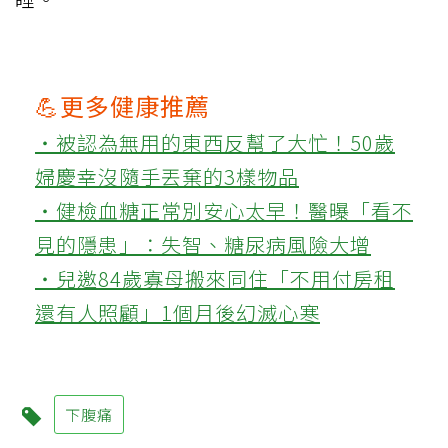
💪更多健康推薦
‧被認為無用的東西反幫了大忙！50歲
婦慶幸沒隨手丟棄的3樣物品
‧健檢血糖正常別安心太早！醫曝「看不
見的隱患」：失智、糖尿病風險大增
‧兒邀84歲寡母搬來同住「不用付房租
還有人照顧」1個月後幻滅心寒
下腹痛