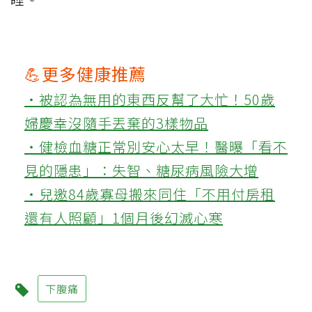
💪更多健康推薦
‧被認為無用的東西反幫了大忙！50歲
婦慶幸沒隨手丟棄的3樣物品
‧健檢血糖正常別安心太早！醫曝「看不
見的隱患」：失智、糖尿病風險大增
‧兒邀84歲寡母搬來同住「不用付房租
還有人照顧」1個月後幻滅心寒
下腹痛