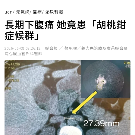
udn
/
元氣網
/
醫療
/
泌尿腎臟
長期下腹痛 她竟患「胡桃鉗
症候群」
聯合報 ／ 蔡承根／義大癌治療及右昌聯合醫
2026-06-08 09:26:12
院心臟血管外科醫師