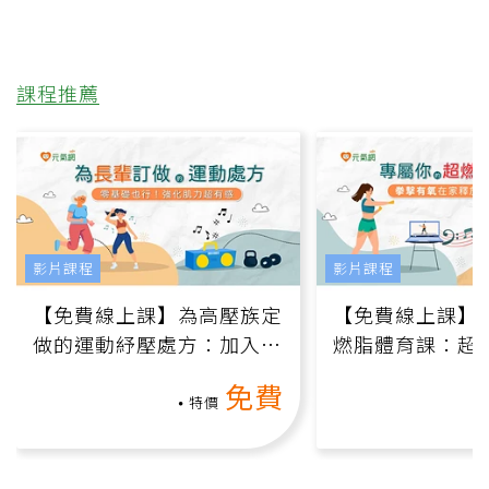
課程推薦
影片課程
影片課程
【免費線上課】為高壓族定
【免費線上課】
做的運動紓壓處方：加入行
燃脂體育課：超
動、增肌、互動元素，0基
氧」高壓族在家
免費
礎也能做！
負擔
特價