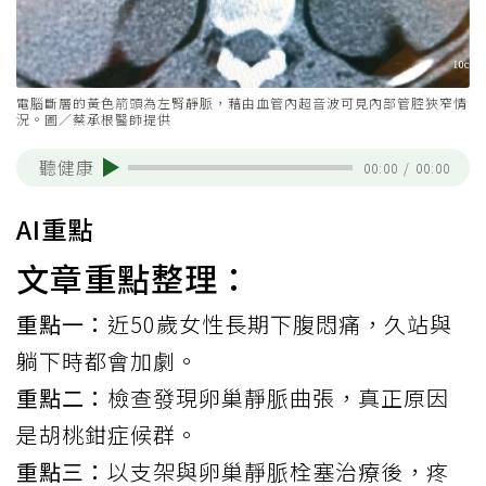
電腦斷層的黃色箭頭為左腎靜脈，藉由血管內超音波可見內部管腔狹窄情
況。圖／蔡承根醫師提供
聽健康
00:00
/
00:00
AI重點
文章重點整理：
重點一：
近50歲女性長期下腹悶痛，久站與
躺下時都會加劇。
重點二：
檢查發現卵巢靜脈曲張，真正原因
是胡桃鉗症候群。
重點三：
以支架與卵巢靜脈栓塞治療後，疼