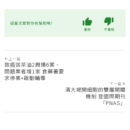
這篇文章對你有幫助嗎?
實用
不實用
上一篇
致癌苦茶油2周爆6案、
問題業者增1家 食藥署要
求停業+啟動輔導
下一篇
清大揭開細胞的雙層開關
機制 登國際期刊
「PNAS」