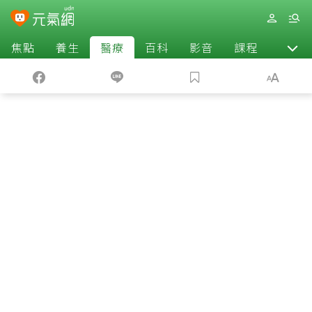
焦點
養生
醫療
百科
影音
課程
退休