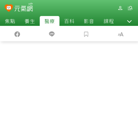
焦點
養生
醫療
百科
影音
課程
退休