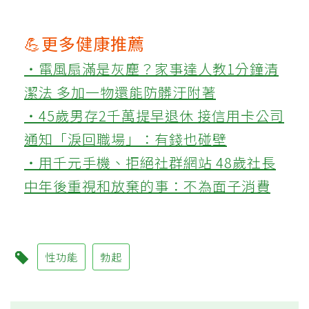
💪更多健康推薦
‧電風扇滿是灰塵？家事達人教1分鐘清
潔法 多加一物還能防髒汙附著
‧45歲男存2千萬提早退休 接信用卡公司
通知「淚回職場」：有錢也碰壁
‧用千元手機、拒絕社群網站 48歲社長
中年後重視和放棄的事：不為面子消費
性功能
勃起