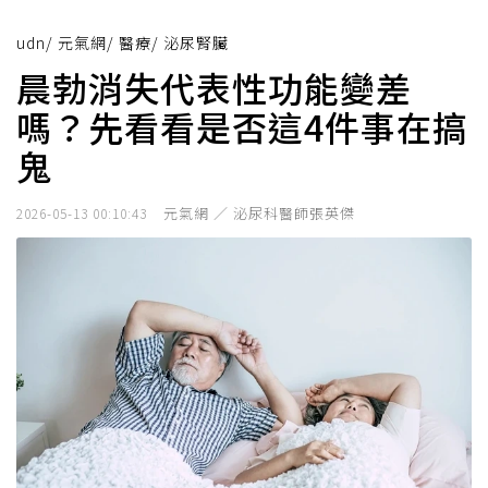
udn
/
元氣網
/
醫療
/
泌尿腎臟
晨勃消失代表性功能變差
嗎？先看看是否這4件事在搞
鬼
元氣網 ／ 泌尿科醫師張英傑
2026-05-13 00:10:43