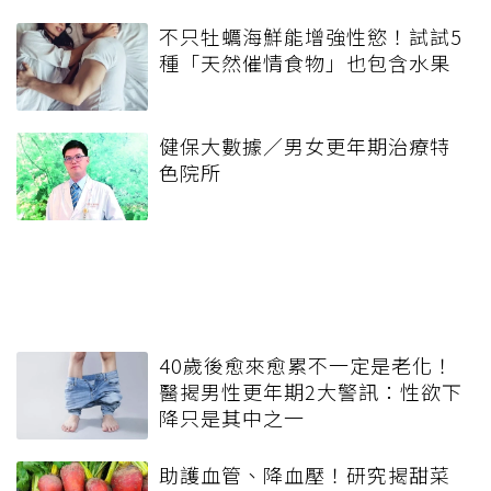
不只牡蠣海鮮能增強性慾！試試5
種「天然催情食物」也包含水果
健保大數據／男女更年期治療特
色院所
40歲後愈來愈累不一定是老化！
醫揭男性更年期2大警訊：性欲下
降只是其中之一
助護血管、降血壓！研究揭甜菜