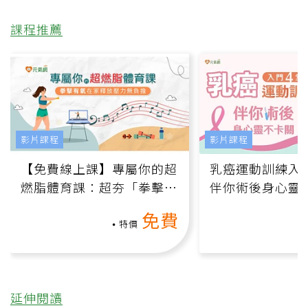
課程推薦
影片課程
影片課程
【免費線上課】專屬你的超
乳癌運動訓練入門
燃脂體育課：超夯「拳擊有
伴你術後身心靈
氧」高壓族在家釋放壓力無
上影音課）
免費
負擔
特價
延伸閱讀