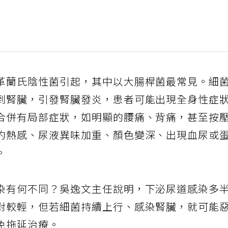
革蘭氏陰性菌引起，其中以大腸桿菌最常見。細
到腎臟，引發腎臟發炎，患者可能出現全身性症
合併有局部症狀，如明顯的腰痛、背痛，甚至按
灼熱感、尿液異味加重、顏色變深、出現血尿或
。
染有何不同？吳逸文主任說明，下泌尿道感染多
對較輕，但若細菌持續上行、感染腎臟，就可能