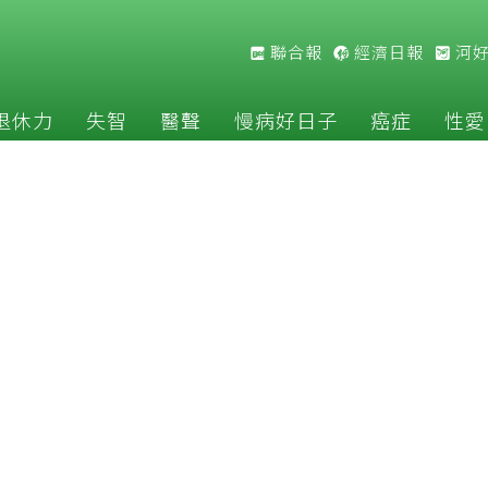
聯合報
經濟日報
河
退休力
失智
醫聲
慢病好日子
癌症
性愛