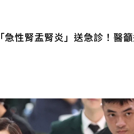
「急性腎盂腎炎」送急診！醫