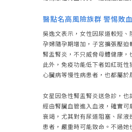
化為急性腎盂腎炎，建議還是避
醫點名高風險族群 警惕敗
吳逸文表示，女性因尿道較短、
孕婦隨孕期增加，子宮擴張壓迫
腎盂腎炎，不只威脅母體健康，
此外，免疫功能低下者如紅斑性
心臟病等慢性病患者，也都屬於
女星因急性腎盂腎炎送急診，也
經由腎臟血管進入血液，確實可
衰竭，尤其對有尿道阻塞、尿液
患者，嚴重時可能致命。不過她