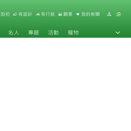
好如初
有設計
有行旅
願景
我的新聞
名人
專題
活動
寵物