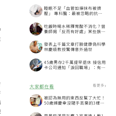
中
性
。
若
腎
病
現