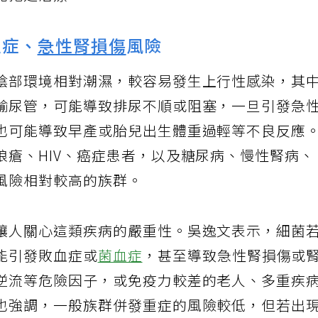
免拖延治療。
血症、
急性腎損傷
風險
陰部環境相對潮濕，較容易發生上行性感染，其
輸尿管，可能導致排尿不順或阻塞，一旦引發急
也可能導致早產或胎兒出生體重過輕等不良反應
狼瘡、HIV、癌症患者，以及糖尿病、慢性腎病、
風險相對較高的族群。
讓人關心這類疾病的嚴重性。吳逸文表示，細菌
能引發敗血症或
菌血症
，甚至導致急性腎損傷或
逆流等危險因子，或免疫力較差的老人、多重疾
也強調，一般族群併發重症的風險較低，但若出