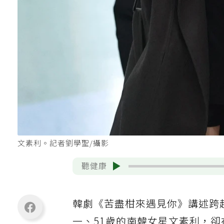
文素利。記者劉學聖/攝影
聽健康
韓劇《苦盡柑來遇見你》講述跨