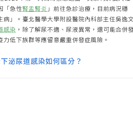
在2026年第一天驚傳緊急送醫。文素利於個人社
因「急性
腎盂腎炎
」前往急診治療，目前病況穩
生病」。臺北醫學大學附設醫院內科部主任吳逸
道感染
，除了解尿不適、尿液異常，還可能合併
疫力低下族群等應留意嚴重併發症風險。
般下泌尿道感染如何區分？