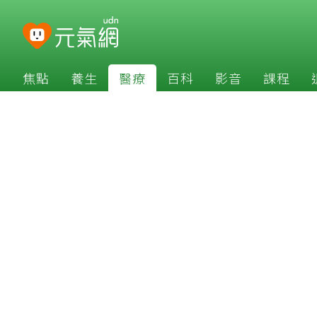
焦點
養生
醫療
百科
影音
課程