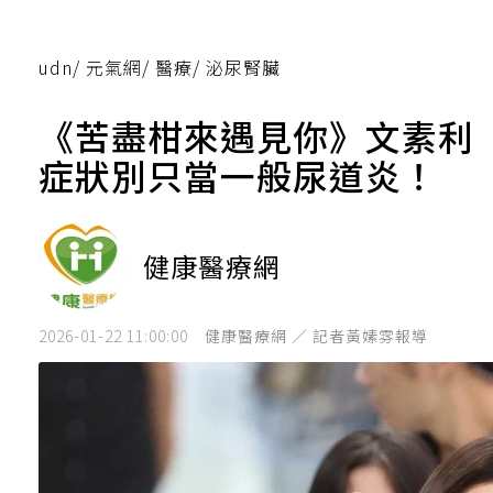
udn
/
元氣網
/
醫療
/
泌尿腎臟
《苦盡柑來遇見你》文素利
症狀別只當一般尿道炎！
健康醫療網
2026-01-22 11:00:00
健康醫療網 ／ 記者黃嫊雰報導