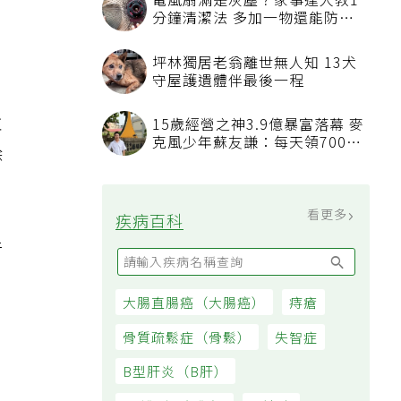
並
除
行
，