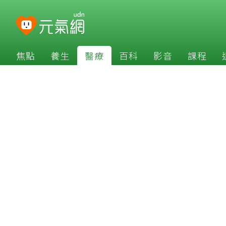
焦點
養生
醫療
百科
影音
課程