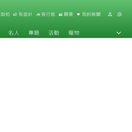
好如初
有設計
有行旅
願景
我的新聞
名人
專題
活動
寵物