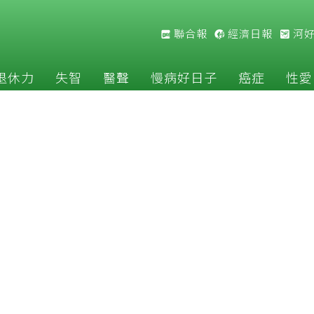
聯合報
經濟日報
河
退休力
失智
醫聲
慢病好日子
癌症
性愛