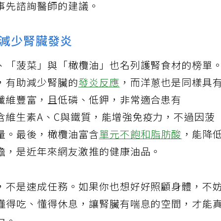
事先諮詢醫師的建議。
減少腎臟發炎
、「菠菜」與「橄欖油」也名列護腎食材的榜單
，有助減少腎臟的
發炎反應
，而洋蔥也是同樣具
纖維豐富，且低磷、低鉀，非常適合患有
含維生素A、C與鐵質，能增強免疫力，不過因菠
量。最後，橄欖油富含
單元不飽和脂肪酸
，能降
擔，是近年來網友激推的健康油品。
，不是速成任務。如果你也想好好照顧身體，不
懂得吃、懂得休息，讓腎臟有喘息的空間，才能