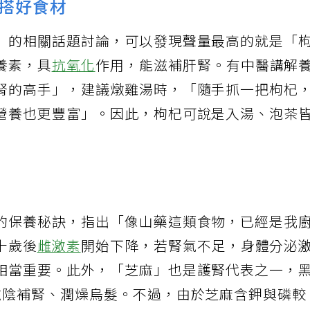
搭好食材
」的相關話題討論，可以發現聲量最高的就是「
養素，具
抗氧化
作用，能滋補肝腎。有中醫講解
腎的高手」，建議燉雞湯時，「隨手抓一把枸杞
營養也更豐富」。因此，枸杞可說是入湯、泡茶
的保養秘訣，指出「像山藥這類食物，已經是我
十歲後
雌激素
開始下降，若腎氣不足，身體分泌
相當重要。此外，「芝麻」也是護腎代表之一，
滋陰補腎、潤燥烏髮。不過，由於芝麻含鉀與磷較