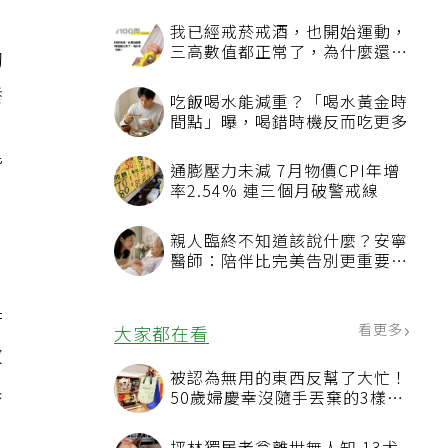
枸
養
，
皆
廚
激
黑