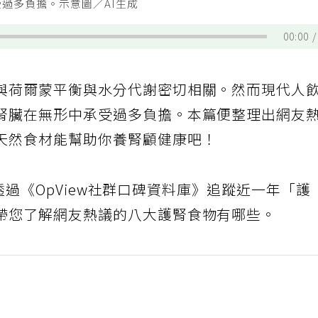
過多負擔。示意圖／AI生成
00:00
與荷爾蒙平衡與水分代謝密切相關。然而現代人
腎臟在無形中承受過多負擔。本篇便整理出網友
天然食材能幫助你養腎顧健康吧！
本次透過《OpView社群口碑資料庫》追蹤近一年「護
帶您了解網友熱議的八大護腎食物有哪些。