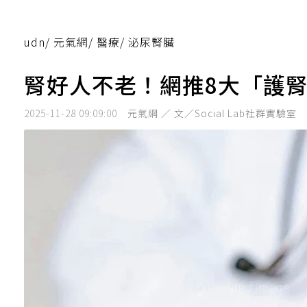
udn
/
元氣網
/
醫療
/
泌尿腎臟
腎好人不老！網推8大「護腎
2025-11-28 09:09:00
元氣網 ／ 文／Social Lab社群實驗室