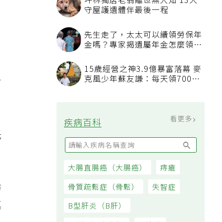
。
有
低
妨
真