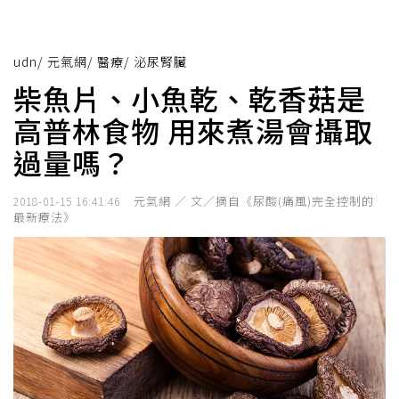
udn
/
元氣網
/
醫療
/
泌尿腎臟
柴魚片、小魚乾、乾香菇是
高普林食物 用來煮湯會攝取
過量嗎？
元氣網 ／ 文／摘自《尿酸(痛風)完全控制的
2018-01-15 16:41:46
最新療法》