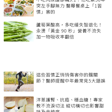
突左手腳無力 醫曝餐桌上「1習
慣」害的
蘆筍葉酸高，多吃緩失智退化！
汆燙「黃金 90 秒」營養不流失
加一物吸收率翻倍
這些習慣正悄悄傷害你的髖關
節？醫師提醒中年最常見5大錯誤
洋蔥護腎、抗癌、穩血糖！專家
教不流淚切法 縱切橫切也影響甜
味及辛辣度