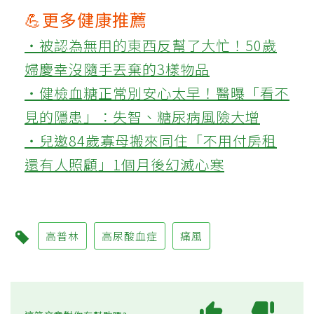
💪更多健康推薦
‧被認為無用的東西反幫了大忙！50歲
婦慶幸沒隨手丟棄的3樣物品
‧健檢血糖正常別安心太早！醫曝「看不
見的隱患」：失智、糖尿病風險大增
‧兒邀84歲寡母搬來同住「不用付房租
還有人照顧」1個月後幻滅心寒
高普林
高尿酸血症
痛風