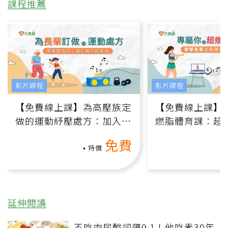
課程推薦
影片課程
影片課程
【免費線上課】為高壓族定
【免費線上課】
做的運動紓壓處方：加入行
燃脂體育課：超
動、增肌、互動元素，0基
氧」高壓族在家
免費
礎也能做！
負擔
特價
延伸閱讀
不吃肉尿酸卻飆9.1！他吃素30年