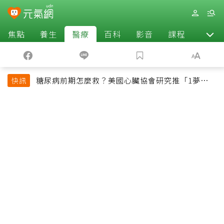
焦點
養生
醫療
百科
影音
課程
退休
糖尿病前期怎麼救？美國心臟協會研究推「1夢幻水
快訊
果組合」 酪梨加它改善血管功能