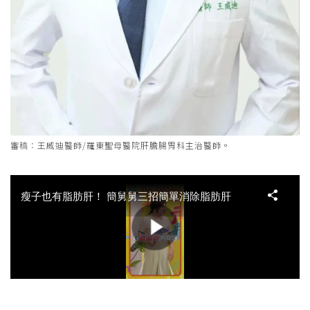
審稿：王威迪醫師/羅東聖母醫院肝膽腸胃科主治醫師。