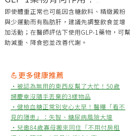
即使體重正常也可能因含糖飲料、精緻澱粉
與少運動而有脂肪肝，建議先調整飲食並增
加活動；在醫師評估下使用GLP-1藥物，可幫
助減重、降食慾並改善代謝。
💪更多健康推薦
‧被認為無用的東西反幫了大忙！50歲
婦慶幸沒隨手丟棄的3樣物品
‧健檢血糖正常別安心太早！醫曝「看不
見的隱患」：失智、糖尿病風險大增
‧兒邀84歲寡母搬來同住「不用付房租