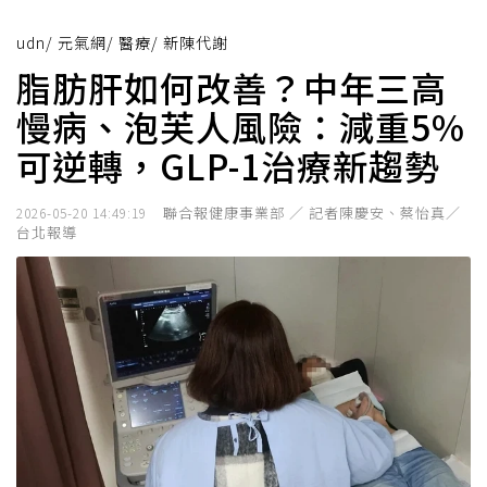
udn
/
元氣網
/
醫療
/
新陳代謝
脂肪肝如何改善？中年三高
慢病、泡芙人風險：減重5%
可逆轉，GLP-1治療新趨勢
聯合報健康事業部 ／ 記者陳慶安、蔡怡真／
2026-05-20 14:49:19
台北報導