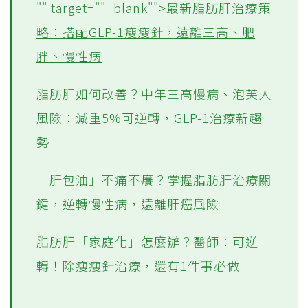
"" target=""_blank"">最新脂肪肝治療策
略：搭配GLP-1瘦瘦針，遠離三高、肥
胖、慢性病
脂肪肝如何改善？中年三高慢病、泡芙人
風險：減重5%可逆轉，GLP-1治療新趨
勢
「肝包油」不痛不癢？掌握脂肪肝治療關
鍵，逆轉慢性病，遠離肝癌風險
脂肪肝「家庭化」怎麼辦？醫師：可逆
轉！除瘦瘦針治療，還有1件事必做