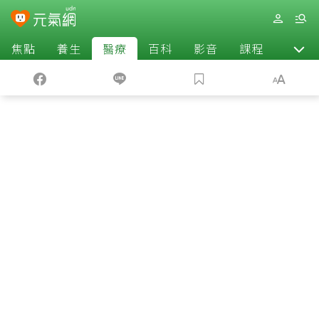
焦點
養生
醫療
百科
影音
課程
退休