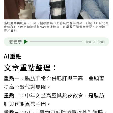
脂肪肝常與肥胖、三高、糖尿病與心血管疾病互為因果，形成「心腎代謝
症候群」，應定期接受腹部超音波檢查，以掌握肝臟健康狀況。記者陳正
興／攝影
聽健康
00:00
/
00:00
AI重點
文章重點整理：
重點一：
脂肪肝常合併肥胖與三高，會顯著
提高心腎代謝風險。
重點二：
中年久坐高壓與熬夜飲食，是脂肪
肝與代謝異常主因。
重點三：
GLP-1藥物可輔助減重改善脂肪肝，