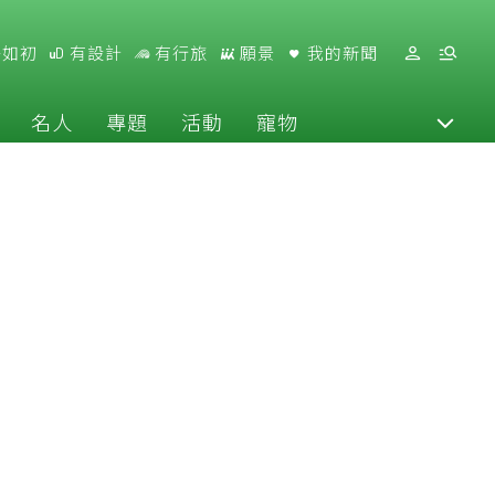
好如初
有設計
有行旅
願景
我的新聞
名人
專題
活動
寵物