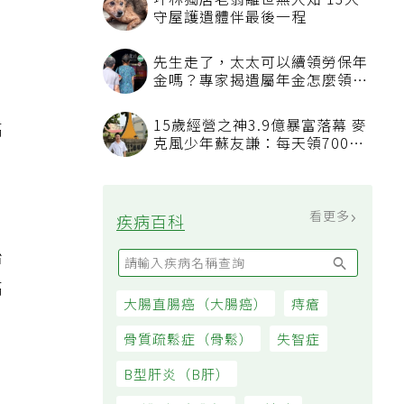
坪林獨居老翁離世無人知 13犬
守屋護遺體伴最後一程
先生走了，太太可以續領勞保年
金嗎？專家揭遺屬年金怎麼領，
為
看順位還要看資格
15歲經營之神3.9億暴富落幕 麥
高
克風少年蘇友謙：每天領700元
過日子
看更多
疾病百科
治
高
大腸直腸癌（大腸癌）
痔瘡
骨質疏鬆症（骨鬆）
失智症
僅
B型肝炎（B肝）