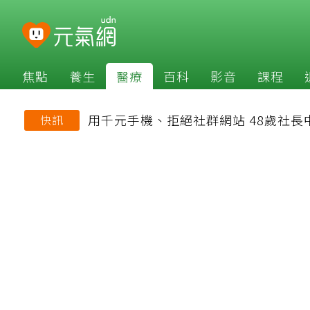
焦點
養生
醫療
百科
影音
課程
用千元手機、拒絕社群網站 48歲社
快訊