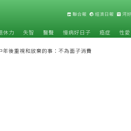
聯合報
經濟日報
河
退休力
失智
醫聲
慢病好日子
癌症
性愛
長中年後重視和放棄的事：不為面子消費