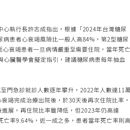
心執行長許志成指出，根據「2024年台灣糖尿
尿病患者心衰竭風險比一般人高84%，第2型糖
，而心衰竭患者一旦病情嚴重至需要住院，當年死
會與心臟醫學會擬定指引，建議糖尿病患每年抽血
至門急診就診人數逐年攀升，2022年人數達11
心衰竭完成治療出院後，於30天後再次住院比率
療科技進展，再住院比率雖降低，但2023年仍高達
次死亡率9.64%，近一成之多，患者當年死亡率則