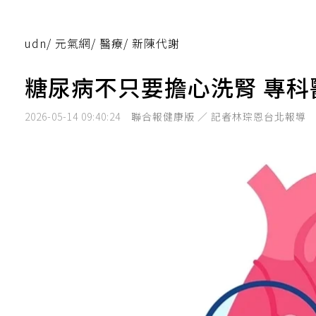
udn
/
元氣網
/
醫療
/
新陳代謝
糖尿病不只要擔心洗腎 專
2026-05-14 09:40:24
聯合報健康版 ／ 記者林琮恩台北報導