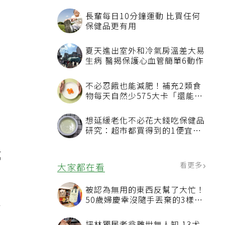
長輩每日10分鐘運動 比買任何
保健品更有用
夏天進出室外和冷氣房溫差大易
生病 醫揭保護心血管簡單6動作
尿
亡
不必忍餓也能減肥！補充2類食
物每天自然少575大卡「還能吃
飽飽的」
想延緩老化不必花大錢吃保健品
研究：超市都買得到的1便宜食
品就可以
萬
看更多
大家都在看
，
被認為無用的東西反幫了大忙！
50歲婦慶幸沒隨手丟棄的3樣物
高
品