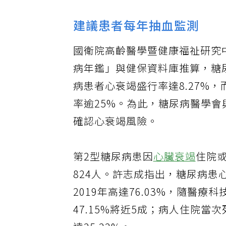
建議患者每年抽血監測
國衛院高齡醫學暨健康福祉研究中
病年鑑」與健保資料庫推算，糖
病患者心衰竭盛行率達8.27%
率逾25%。為此，糖尿病醫學
確認心衰竭風險。
第2型糖尿病患因
心臟衰竭
住院或
824人。許志成指出，糖尿病患
2019年高達76.03%，隨醫
47.15%將近5成；病人住院當