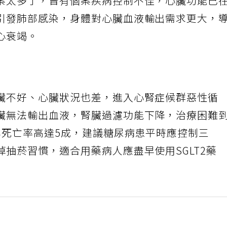
案太多了，曾有個案疾病控制不佳，心臟功能已
引發肺部感染，身體對心臟血液輸出需求更大，
心衰竭。
臟不好、心臟狀況也差，進入心腎症候群惡性循
臟無法輸出血液，腎臟過濾功能下降，治療困難
年死亡率高達5成，建議糖尿病患平時應控制三
抽菸習慣，適合用藥病人應盡早使用SGLT2藥