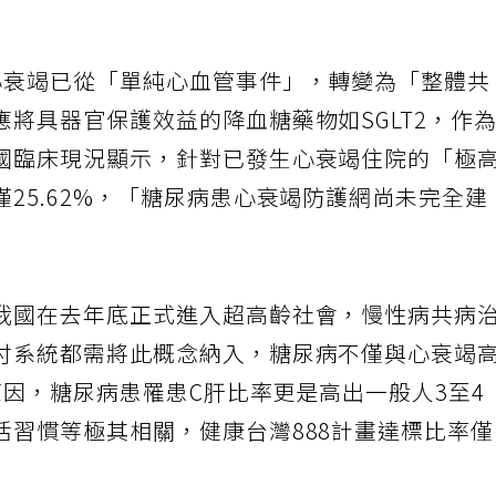
心衰竭已從「單純心血管事件」，轉變為「整體共
將具器官保護效益的降血糖藥物如SGLT2，作
國臨床現況顯示，針對已發生心衰竭住院的「極
25.62%，「糖尿病患心衰竭防護網尚未完全建
我國在去年底正式進入超高齡社會，慢性病共病
付系統都需將此概念納入，糖尿病不僅與心衰竭
因，糖尿病患罹患C肝比率更是高出一般人3至4
活習慣等極其相關，健康台灣888計畫達標比率