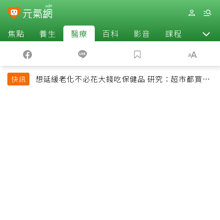
焦點
養生
醫療
百科
影音
課程
退休
想延緩老化不必花大錢吃保健品 研究：超市都買得
快訊
到的1便宜食品就可以