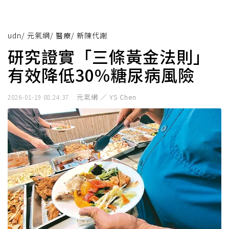
udn
/
元氣網
/
醫療
/
新陳代謝
研究證實「三條黃金法則」
有效降低30%糖尿病風險
元氣網 ／ YS Chen
2026-01-19 08:24:37