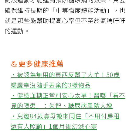
確保維持長期的「中等強度體能活動」，也
就是那些能幫助提高心率但不至於氣喘吁吁
的運動。
💪更多健康推薦
‧被認為無用的東西反幫了大忙！50歲
婦慶幸沒隨手丟棄的3樣物品
‧健檢血糖正常別安心太早！醫曝「看不
見的隱患」：失智、糖尿病風險大增
‧兒邀84歲寡母搬來同住「不用付房租
還有人照顧」1個月後幻滅心寒