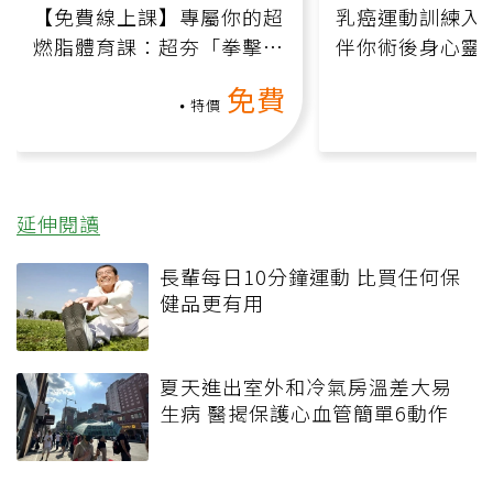
【免費線上課】專屬你的超
乳癌運動訓練入門
燃脂體育課：超夯「拳擊有
伴你術後身心靈
氧」高壓族在家釋放壓力無
上影音課）
免費
負擔
特價
延伸閱讀
長輩每日10分鐘運動 比買任何保
健品更有用
夏天進出室外和冷氣房溫差大易
生病 醫揭保護心血管簡單6動作