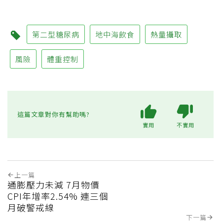
第二型糖尿病
地中海飲食
熱量攝取
風險
體重控制
這篇文章對你有幫助嗎?
實用
不實用
上一篇
通膨壓力未減 7月物價
CPI年增率2.54% 連三個
月破警戒線
下一篇