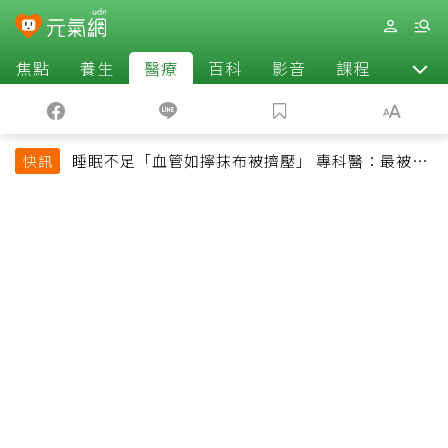
焦點
養生
醫療
百科
影音
課程
退休
睡眠不足「血管如擰抹布被擠壓」 專科醫：最被忽
快訊
略的抗老方法