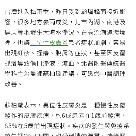
台灣進入梅雨季，昨日受到颱風鋒面接近影
響，很多地方豪雨成災，北市內湖、南港及
屏東等地發生大淹水慘況。在高溫潮濕環境
裡，也讓
異位性皮膚炎
患者症狀加劇，容易
出現紅疹、搔癢、脫屑等症狀，甚至因反覆
抓癢導致傷口滲液、流血。北醫附醫傳統醫
學科主治醫師蘇柏璇建議，可透過中醫調理
改善。
蘇柏璇表示，異位性皮膚炎是一種慢性反覆
發作的皮膚疾病，約6成患者在1歲前發病，
85%在5歲前出現症狀。疾病的發生與免疫系
統失調密切相關，也受到遺傳體質、情緒壓