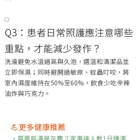
Q3：患者日常照護應注意哪些
重點，才能減少發作？
洗澡避免水溫過高與久泡，選溫和清潔品並
立即保濕；同時避開過敏原、蚊蟲叮咬，將
室內濕度維持在50%至60%，飲食少吃辛辣
油炸與巧克力。
💪更多健康推薦
‧電風扇滿是灰塵？家事達人教1分鐘清