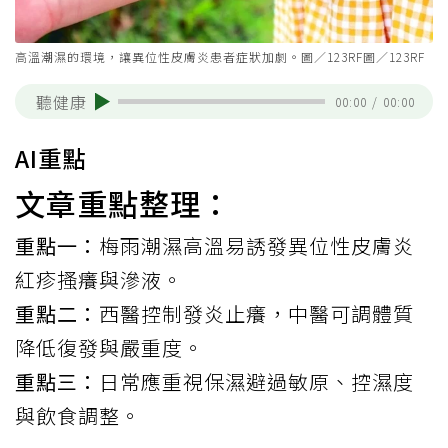
高溫潮濕的環境，讓異位性皮膚炎患者症狀加劇。圖／123RF圖／123RF
聽健康
00:00
/
00:00
AI重點
文章重點整理：
重點一：
梅雨潮濕高溫易誘發異位性皮膚炎
紅疹搔癢與滲液。
重點二：
西醫控制發炎止癢，中醫可調體質
降低復發與嚴重度。
重點三：
日常應重視保濕避過敏原、控濕度
與飲食調整。