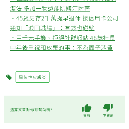
潔法 多加一物還能防髒汙附著
‧45歲男存2千萬提早退休 接信用卡公司
通知「淚回職場」：有錢也碰壁
‧用千元手機、拒絕社群網站 48歲社長
中年後重視和放棄的事：不為面子消費
異位性皮膚炎
這篇文章對你有幫助嗎?
實用
不實用