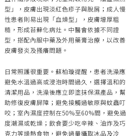
型」，皮膚出現淡紅色疹子與脫屑；成人慢
性患者則易出現「血燥型」，皮膚增厚粗
糙，形成苔蘚化病灶。中醫會依據不同證
型，搭配內服中藥及外用藥膏治療，以改善
皮膚發炎及搔癢問題。
日常照護很重要。蘇柏璇提醒，患者洗澡應
避免水溫過高或浸泡時間過久，選擇溫和的
清潔用品，洗澡後應立即塗抹保濕產品，幫
助修復皮膚屏障；避免接觸過敏原與蚊蟲叮
咬；室內濕度控制在50%至60%間，避免過
度潮濕或乾燥；飲食要少吃辛辣、油炸及巧
克力等燥熱食物，避免過量攝取冰品及冷