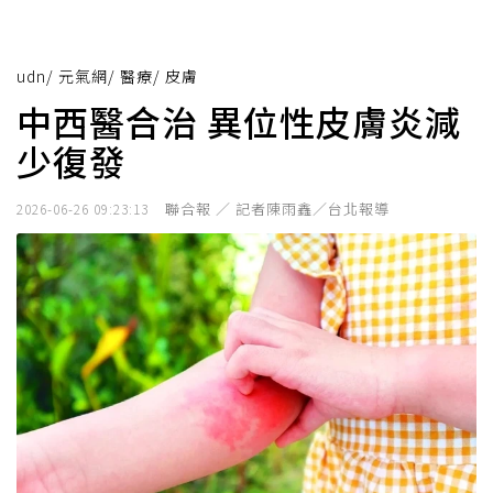
udn
/
元氣網
/
醫療
/
皮膚
中西醫合治 異位性皮膚炎減
少復發
聯合報 ／ 記者陳雨鑫／台北報導
2026-06-26 09:23:13