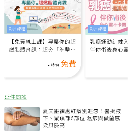
影片課程
影片課程
【免費線上課】專屬你的超
乳癌運動訓練入門
燃脂體育課：超夯「拳擊有
伴你術後身心靈
氧」高壓族在家釋放壓力無
上影音課）
免費
負擔
特價
延伸閱讀
夏天皺褶處紅癢別輕忽！醫揭腋
下、鼠蹊部6部位 濕疹與黴菌感
染風險高