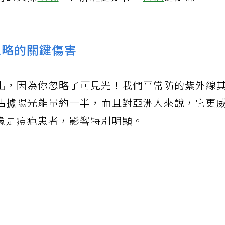
有認真擦
防曬
，但肝斑還是在、
痘疤
還是黑、
忽略的關鍵傷害
出，因為你忽略了可見光！我們平常防的紫外線
佔據陽光能量約一半，而且對亞洲人來說，它更
像是痘疤患者，影響特別明顯。