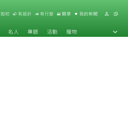
好如初
有設計
有行旅
願景
我的新聞
名人
專題
活動
寵物