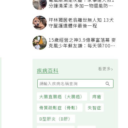
電風扇滿是灰塵？家事達人教1
分鐘清潔法 多加一物還能防髒
汙附著
坪林獨居老翁離世無人知 13犬
守屋護遺體伴最後一程
15歲經營之神3.9億暴富落幕 麥
克風少年蘇友謙：每天領700元
過日子
看更多
疾病百科
大腸直腸癌（大腸癌）
痔瘡
骨質疏鬆症（骨鬆）
失智症
B型肝炎（B肝）