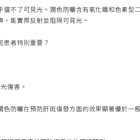
乎擋不了可見光。潤色防曬含有氧化鐵和色素型
牌，能實際反射並阻隔可見光。
斑患者特別重要？
見光傷害。
潤色防曬在預防肝斑復發方面的效果顯著優於一