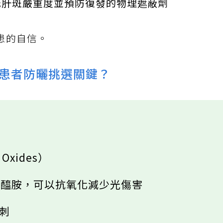
低肝斑嚴重度並預防復發的物理遮蔽劑
患的自信。
患者防曬挑選關鍵？
。
Oxides）
 菸鹼醯胺，可以抗氧化減少光傷害
粉刺