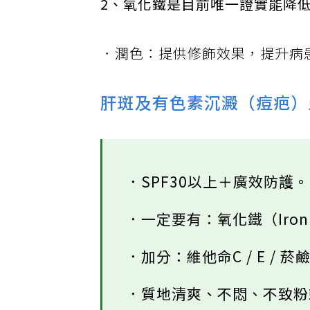
2、氧化鐵是目前唯一證實能降
．潤色：提供修飾效果，提升病
肝斑及有色素沉澱（痘疤）
．SPF30以上＋廣效防護
．一定要有：氧化鐵（Iron 
．加分：維他命C / E /
．質地清爽、不悶、不致