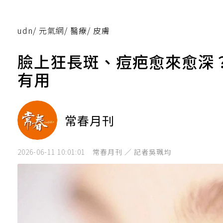
udn
/
元氣網
/
醫療
/
皮膚
臉上狂長斑、痘疤愈來愈深
有用
常春月刊
2026-06-11 10:01:01
常春月刊 ／ 記者吳珮均