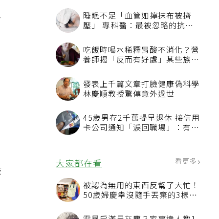
二
睡眠不足「血管如擰抹布被擠
壓」 專科醫：最被忽略的抗老
方法
吃飯時喝水稀釋胃酸不消化？營
養師揭「反而有好處」某些族群
才要禁
發表上千篇文章打臉健康偽科學
林慶順教授驚傳意外過世
45歲男存2千萬提早退休 接信用
卡公司通知「淚回職場」：有錢
也碰壁
看更多
大家都在看
般
被認為無用的東西反幫了大忙！
50歲婦慶幸沒隨手丟棄的3樣物
品