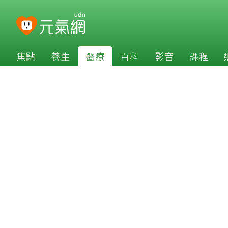
焦點
養生
醫療
百科
影音
課程