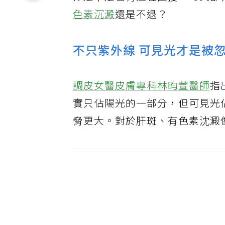
你是不是也有這種困擾：每天都
色素沉澱
還是不退？
不只紫外線 可見光才是被
調皮女醫皮膚專科林昀萱醫師
指
實只佔陽光的一部分，但可見光
脅更大。對於肝斑、有色素沈澱