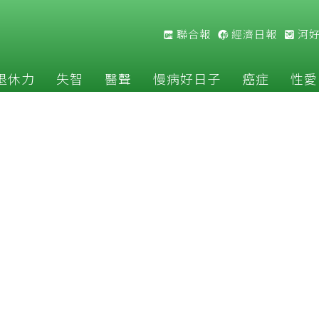
聯合報
經濟日報
河
退休力
失智
醫聲
慢病好日子
癌症
性愛