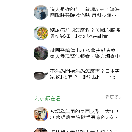
二
沒人想碰的苦工就讓AI來！鴻海
團隊駐醫院找痛點 用科技讓醫
療更有溫度
糖尿病前期怎麼救？美國心臟協
會研究推「1夢幻水果組合」 酪
梨加它改善血管功能
桃園平鎮傳出80多歲夫弒妻案
家人發現緊急報案、警方調查中
不沾鍋開始沾鍋怎麼辦？日本專
家教1招有望「起死回生」，5情
況該換新
看更多
大家都在看
般
被認為無用的東西反幫了大忙！
50歲婦慶幸沒隨手丟棄的3樣物
品