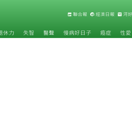
聯合報
經濟日報
河
退休力
失智
醫聲
慢病好日子
癌症
性愛