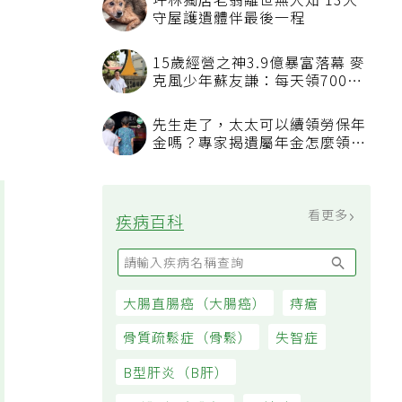
坪林獨居老翁離世無人知 13犬
守屋護遺體伴最後一程
15歲經營之神3.9億暴富落幕 麥
克風少年蘇友謙：每天領700元
過日子
先生走了，太太可以續領勞保年
金嗎？專家揭遺屬年金怎麼領，
看順位還要看資格
看更多
疾病百科
大腸直腸癌（大腸癌）
痔瘡
骨質疏鬆症（骨鬆）
失智症
B型肝炎（B肝）