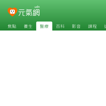
焦點
養生
醫療
百科
影音
課程