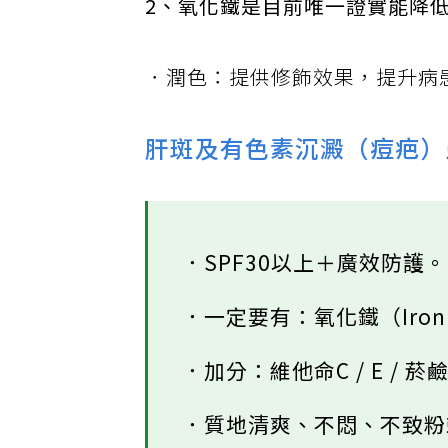
2、氧化鐵是目前唯一證實能降
．潤色：提供修飾效果，提升病
肝斑及有色素沉澱（痘疤）
．SPF30以上＋廣效防護
．一定要有：氧化鐵（Iron 
．加分：維他命C / E /
．質地清爽、不悶、不致