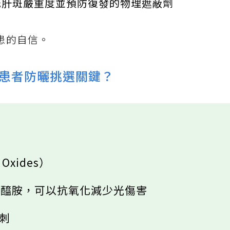
低肝斑嚴重度並預防復發的物理遮蔽劑
患的自信。
患者防曬挑選關鍵？
。
Oxides）
 菸鹼醯胺，可以抗氧化減少光傷害
粉刺