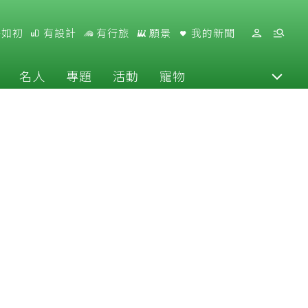
好如初
有設計
有行旅
願景
我的新聞
名人
專題
活動
寵物