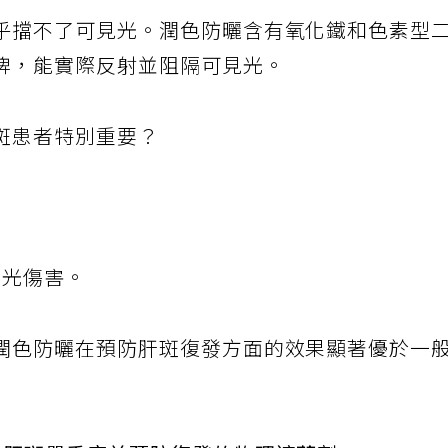
乎擋不了可見光。潤色防曬含有氧化鐵和色素型
牌，能實際反射並阻隔可見光。
斑患者特別重要？
見光傷害。
潤色防曬在預防肝斑復發方面的效果顯著優於一