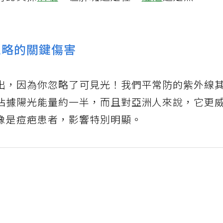
有認真擦
防曬
，但肝斑還是在、
痘疤
還是黑、
忽略的關鍵傷害
出，因為你忽略了可見光！我們平常防的紫外線
佔據陽光能量約一半，而且對亞洲人來說，它更
像是痘疤患者，影響特別明顯。