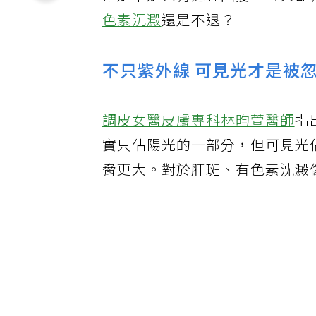
你是不是也有這種困擾：每天都
色素沉澱
還是不退？
不只紫外線 可見光才是被
調皮女醫皮膚專科林昀萱醫師
指
實只佔陽光的一部分，但可見光
脅更大。對於肝斑、有色素沈澱