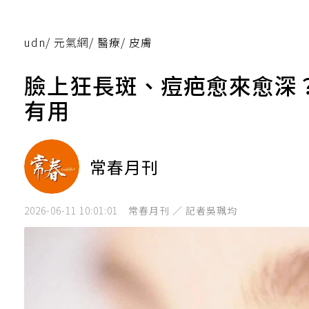
udn
/
元氣網
/
醫療
/
皮膚
臉上狂長斑、痘疤愈來愈深
有用
常春月刊
2026-06-11 10:01:01
常春月刊 ／ 記者吳珮均