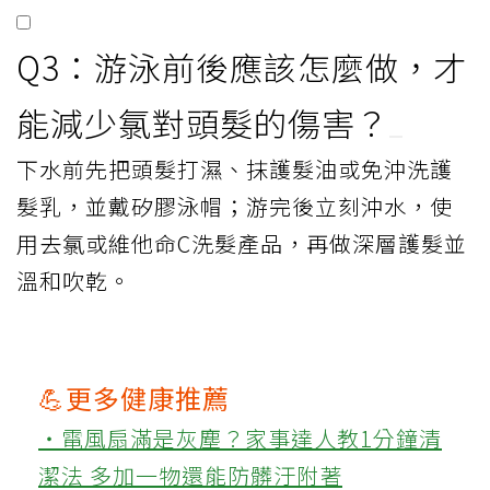
Q3：游泳前後應該怎麼做，才
能減少氯對頭髮的傷害？
下水前先把頭髮打濕、抹護髮油或免沖洗護
髮乳，並戴矽膠泳帽；游完後立刻沖水，使
用去氯或維他命C洗髮產品，再做深層護髮並
溫和吹乾。
💪更多健康推薦
‧電風扇滿是灰塵？家事達人教1分鐘清
潔法 多加一物還能防髒汙附著