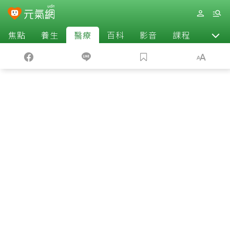
焦點
養生
醫療
百科
影音
課程
退休