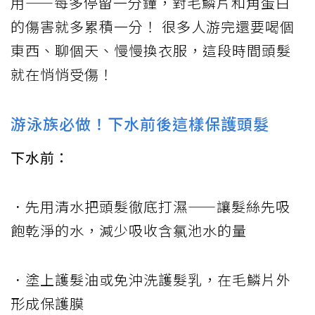
用——每多停留一分鐘，對毛鱗片和角蛋白
的傷害就多累積一分！ 很多人游完還要喝個
東西、聊個天、慢慢換衣服，這段時間頭髮
就在悄悄受傷！
游泳族必做！下水前後這樣保護頭髮
下水前：
．先用清水把頭髮徹底打濕——讓髮絲先吸
飽乾淨的水，減少吸收含氯池水的量
．塗上護髮油或免沖洗護髮乳，在毛鱗片外
形成保護膜