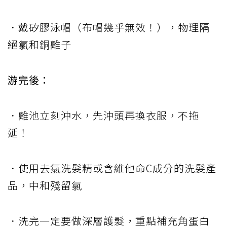
．戴矽膠泳帽（布帽幾乎無效！），物理隔
絕氯和銅離子
游完後：
．離池立刻沖水，先沖頭再換衣服，不拖
延！
．使用去氯洗髮精或含維他命C成分的洗髮產
品，中和殘留氯
．洗完一定要做深層護髮，重點補充角蛋白