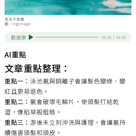
游泳示意圖
圖／ingimage
聽健康
00:00
/
00:00
AI重點
文章重點整理：
重點一：
泳池氯與銅離子會讓髮色變綠、變
紅且更易退色。
重點二：
氯會破壞毛鱗片，使頭髮打結乾
澀，像稻草般粗糙。
重點三：
游後未立刻沖洗與護理，會讓氯持
續傷害頭髮和頭皮。