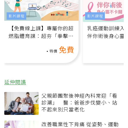
影片課程
影片課程
【免費線上課】專屬你的超
乳癌運動訓練入門
燃脂體育課：超夯「拳擊有
伴你術後身心靈
氧」高壓族在家釋放壓力無
上影音課）
免費
負擔
特價
延伸閱讀
父親節團聚後神經內科常迎「看
診潮」 醫：爸爸步伐變小、站
不起來別只當老化
改善職業性下背痛 從姿勢、運動