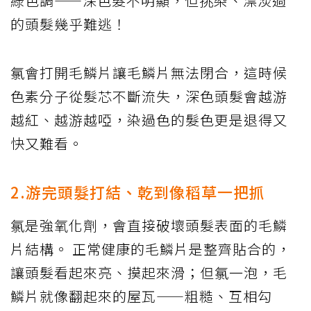
綠色調——深色髮不明顯，但挑染、漂淡過
的頭髮幾乎難逃！
氯會打開毛鱗片讓毛鱗片無法閉合，這時候
色素分子從髮芯不斷流失，深色頭髮會越游
越紅、越游越啞，染過色的髮色更是退得又
快又難看。
2.游完頭髮打結、乾到像稻草一把抓
氯是強氧化劑，會直接破壞頭髮表面的毛鱗
片結構。 正常健康的毛鱗片是整齊貼合的，
讓頭髮看起來亮、摸起來滑；但氯一泡，毛
鱗片就像翻起來的屋瓦——粗糙、互相勾