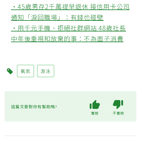
‧45歲男存2千萬提早退休 接信用卡公司
通知「淚回職場」：有錢也碰壁
‧用千元手機、拒絕社群網站 48歲社長
中年後重視和放棄的事：不為面子消費
氯氣
游泳
這篇文章對你有幫助嗎?
實用
不實用