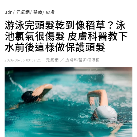
udn
/
元氣網
/
醫療
/
皮膚
游泳完頭髮乾到像稻草？泳
池氯氣很傷髮 皮膚科醫教下
水前後這樣做保護頭髮
元氣網 ／ 皮膚科醫師柯博桓
2026-06-06 09:57:25