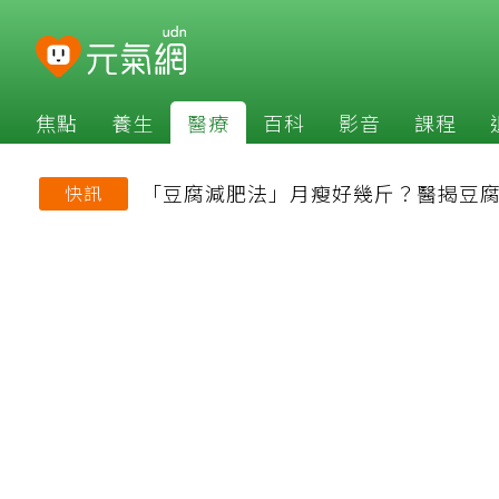
焦點
養生
醫療
百科
影音
課程
「豆腐減肥法」月瘦好幾斤？醫揭豆腐
快訊