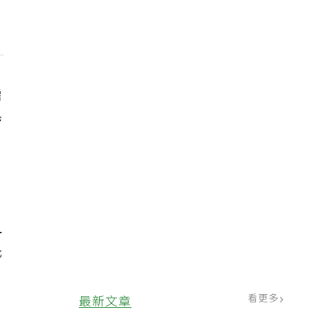
需
齡
且
光
看更多
最新文章