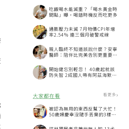
吃飯喝水能減重？「喝水黃金時
間點」曝，喝錯時機反而吃更多
通膨壓力未減 7月物價CPI年增
率2.54% 連三個月破警戒線
康
親人臨終不知道該說什麼？安寧
醫師：陪伴比完美告別更重要，
蛋
4句話值得及早說出口
開始健忘別輕忽！ 40歲起就該
防失智 2成國人帶有阿茲海默症
相關基因
看更多
大家都在看
都
被認為無用的東西反幫了大忙！
50歲婦慶幸沒隨手丟棄的3樣物
施
品