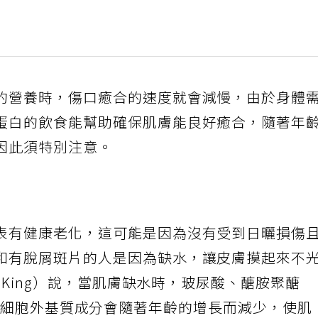
的營養時，傷口癒合的速度就會減慢，由於身體
蛋白的飲食能幫助確保肌膚能良好癒合，隨著年
因此須特別注意。
表有健康老化，這可能是因為沒有受到日曬損傷
和有脫屑斑片的人是因為缺水，讓皮膚摸起來不
y King）說，當肌膚缺水時，玻尿酸、醣胺聚醣
ns）和其他細胞外基質成分會隨著年齡的增長而減少，使肌