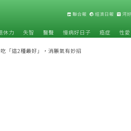
聯合報
經濟日報
河
退休力
失智
醫聲
慢病好日子
癌症
性愛
吃「這2種最好」，消脹氣有妙招