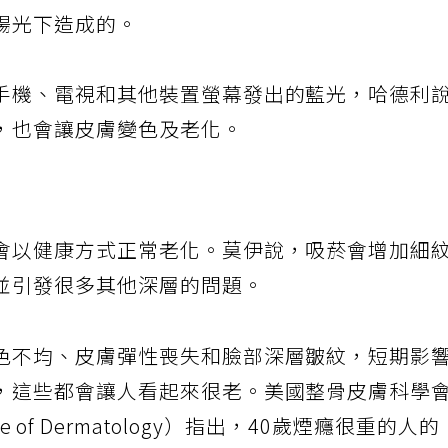
容易出現膚色不均和色素沉著，我們身上累積的
陽光下造成的。
手機、電視和其他裝置螢幕發出的藍光，哈德利
，也會讓皮膚變色及老化。
會以健康方式正常老化。莫伊說，吸菸會增加細
並引發很多其他深層的問題。
色不均、皮膚彈性喪失和臉部深層皺紋，短期影
，這些都會讓人看起來很老。美國整骨皮膚科學
ollege of Dermatology）指出，40歲煙癮很重的人的