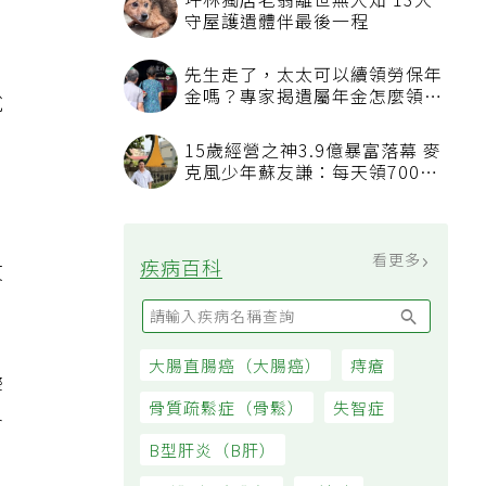
大
坪林獨居老翁離世無人知 13犬
守屋護遺體伴最後一程
先生走了，太太可以續領勞保年
金嗎？專家揭遺屬年金怎麼領，
說
看順位還要看資格
15歲經營之神3.9億暴富落幕 麥
克風少年蘇友謙：每天領700元
過日子
看更多
疾病百科
紋
大腸直腸癌（大腸癌）
痔瘡
響
骨質疏鬆症（骨鬆）
失智症
會
B型肝炎（B肝）