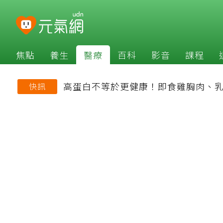
焦點
養生
醫療
百科
影音
課程
高蛋白不等於更健康！即食雞胸肉、乳
快訊