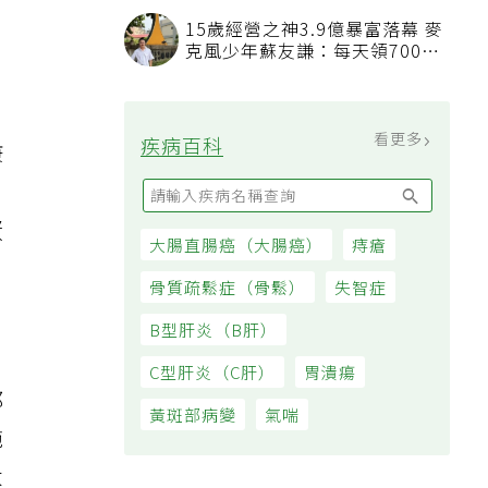
15歲經營之神3.9億暴富落幕 麥
克風少年蘇友謙：每天領700元
過日子
看更多
疾病百科
康
蛋
大腸直腸癌（大腸癌）
痔瘡
骨質疏鬆症（骨鬆）
失智症
B型肝炎（B肝）
C型肝炎（C肝）
胃潰瘍
都
黃斑部病變
氣喘
施