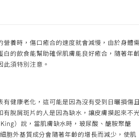
的營養時，傷口癒合的速度就會減慢，由於身體
蛋白的飲食能幫助確保肌膚能良好癒合，隨著年
因此須特別注意。
表有健康老化，這可能是因為沒有受到日曬損傷
和有脫屑斑片的人是因為缺水，讓皮膚摸起來不
y King）說，當肌膚缺水時，玻尿酸、醣胺聚醣
ns）和其他細胞外基質成分會隨著年齡的增長而減少，使肌