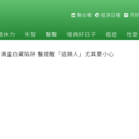
聯合報
經濟日報
河
退休力
失智
醫聲
慢病好日子
癌症
性愛
清蛋白藏陷阱 醫提醒「這類人」尤其要小心