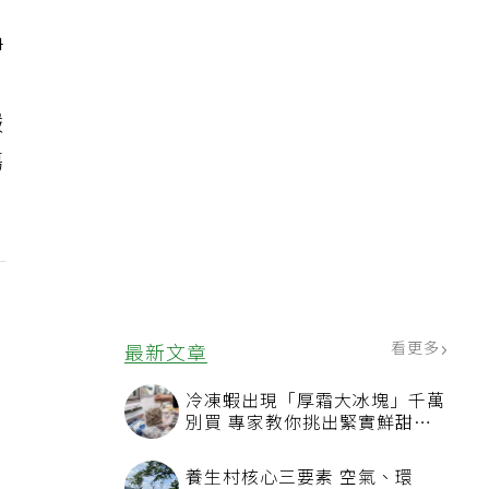
伊
嚴
傷
看更多
最新文章
冷凍蝦出現「厚霜大冰塊」千萬
別買 專家教你挑出緊實鮮甜蝦
子
養生村核心三要素 空氣、環