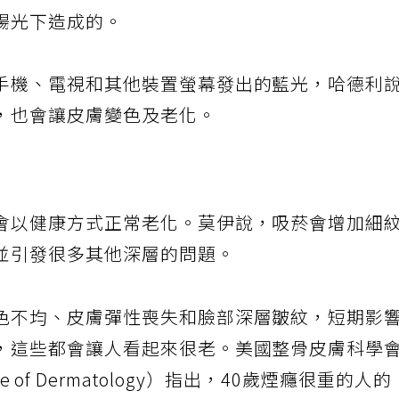
容易出現膚色不均和色素沉著，我們身上累積的
陽光下造成的。
手機、電視和其他裝置螢幕發出的藍光，哈德利
，也會讓皮膚變色及老化。
會以健康方式正常老化。莫伊說，吸菸會增加細
並引發很多其他深層的問題。
色不均、皮膚彈性喪失和臉部深層皺紋，短期影
，這些都會讓人看起來很老。美國整骨皮膚科學
ollege of Dermatology）指出，40歲煙癮很重的人的