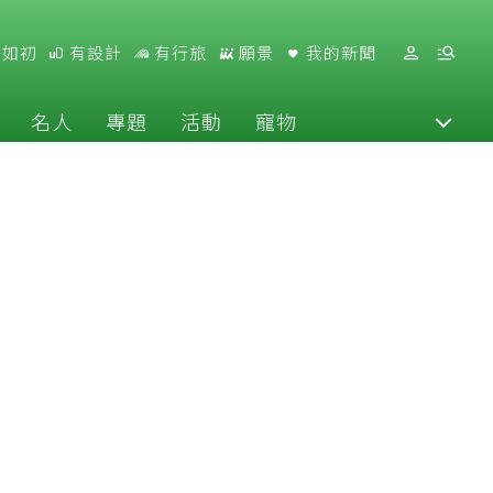
好如初
有設計
有行旅
願景
我的新聞
名人
專題
活動
寵物