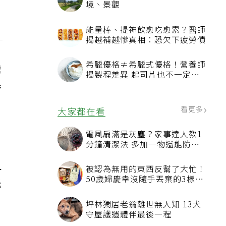
境、景觀
能量棒、提神飲愈吃愈累？醫師
揭越補越慘真相：恐欠下疲勞債
希臘優格≠希臘式優格！營養師
需
揭製程差異 起司片也不一定是
天然起司
齡
看更多
大家都在看
電風扇滿是灰塵？家事達人教1
分鐘清潔法 多加一物還能防髒
汙附著
且
被認為無用的東西反幫了大忙！
50歲婦慶幸沒隨手丟棄的3樣物
光
品
坪林獨居老翁離世無人知 13犬
守屋護遺體伴最後一程