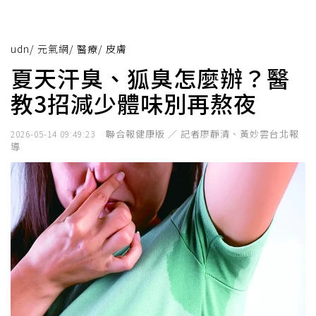
udn
/
元氣網
/
醫療
/
皮膚
夏天汗臭、狐臭怎麼辦？醫
教3招減少體味別再熬夜
聯合報健康版 ／ 記者廖靜清、黃妙雲台北報
2026-05-14 09:49:23
導