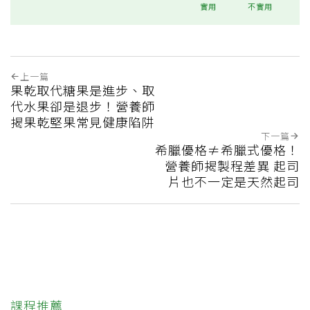
實用
不實用
上一篇
果乾取代糖果是進步、取
代水果卻是退步！營養師
揭果乾堅果常見健康陷阱
下一篇
希臘優格≠希臘式優格！
營養師揭製程差異 起司
片也不一定是天然起司
課程推薦