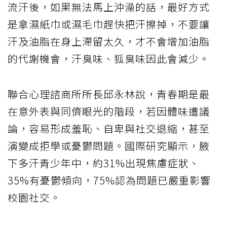
流汗後，如果無法馬上沖澡的話，最好方式
是拿濕紙巾或濕毛巾趕快把汗擦掉，不要讓
汗及油脂在身上滯留太久，才不會增加油脂
的代謝機會，汗臭味、狐臭味因此會減少。
聯合心理諮商所所長邱永林說，青春期是最
在意外表與同儕眼光的階段，若因體味遭議
論，容易形成羞恥、自卑與社交退縮，甚至
演變成拒學或憂鬱問題。國際研究顯示，腋
下多汗青少年中，約31%出現焦慮症狀、
35%有憂鬱傾向，75%認為問題已嚴重影響
校園社交。