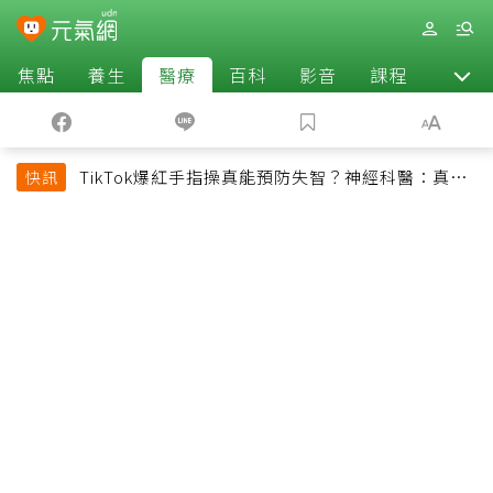
焦點
養生
醫療
百科
影音
課程
退休
TikTok爆紅手指操真能預防失智？神經科醫：真正
快訊
該做的是4件事