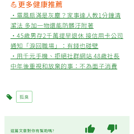
💪更多健康推薦
‧電風扇滿是灰塵？家事達人教1分鐘清
潔法 多加一物還能防髒汙附著
‧45歲男存2千萬提早退休 接信用卡公司
通知「淚回職場」：有錢也碰壁
‧用千元手機、拒絕社群網站 48歲社長
中年後重視和放棄的事：不為面子消費
狐臭
這篇文章對你有幫助嗎?