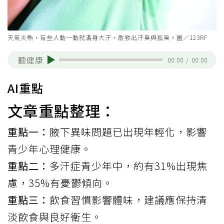
天氣炎熱，有些人動一動就滿身大汗，散發出汗臭與狐臭。圖／123RF
聽健康
00:00
/
00:00
AI重點
文章重點整理：
重點一：
腋下異味問題已出現年輕化，影響
青少年心理健康。
重點二：
多汗症青少年中，約有31%出現焦
慮，35%有憂鬱傾向。
重點三：
飲食習慣影響體味，建議應保持清
淡飲食與良好衛生。