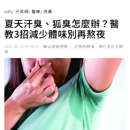
udn
/
元氣網
/
醫療
/
皮膚
夏天汗臭、狐臭怎麼辦？醫
教3招減少體味別再熬夜
聯合報健康版 ／ 記者廖靜清、黃妙雲台北報
2026-05-14 09:49:23
導