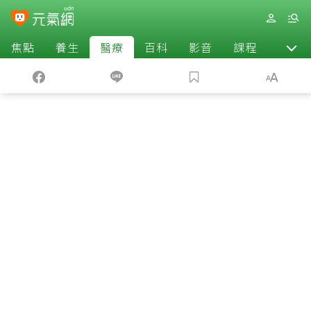
焦點
養生
醫療
百科
影音
課程
退休