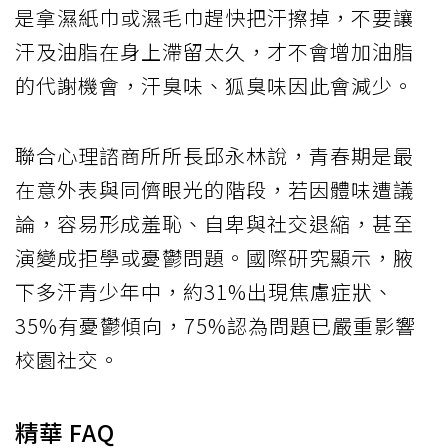
是拿濕紙巾或濕毛巾趕快把汗擦掉，不要讓
汗及油脂在身上滯留太久，才不會增加油脂
的代謝機會，汗臭味、狐臭味因此會減少。
聯合心理諮商所所長邱永林說，青春期是最
在意外表與同儕眼光的階段，若因體味遭議
論，容易形成羞恥、自卑與社交退縮，甚至
演變成拒學或憂鬱問題。國際研究顯示，腋
下多汗青少年中，約31%出現焦慮症狀、
35%有憂鬱傾向，75%認為問題已嚴重影響
校園社交。
精華 FAQ