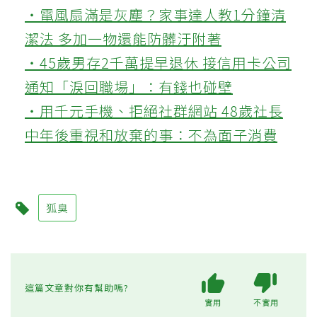
‧電風扇滿是灰塵？家事達人教1分鐘清
潔法 多加一物還能防髒汙附著
‧45歲男存2千萬提早退休 接信用卡公司
通知「淚回職場」：有錢也碰壁
‧用千元手機、拒絕社群網站 48歲社長
中年後重視和放棄的事：不為面子消費
狐臭
這篇文章對你有幫助嗎?
實用
不實用