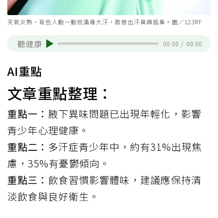
天氣炎熱，有些人動一動就滿身大汗，散發出汗臭與狐臭。圖／123RF
聽健康
00:00
/
00:00
AI重點
文章重點整理：
重點一：
腋下異味問題已出現年輕化，影響
青少年心理健康。
重點二：
多汗症青少年中，約有31%出現焦
慮，35%有憂鬱傾向。
重點三：
飲食習慣影響體味，建議應保持清
淡飲食與良好衛生。