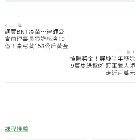
上一篇
誆買BNT疫苗…律師公
會前理事長狠詐慈濟10
億！豪宅藏158公斤黃金
下一篇
搶賺獎金！屏縣半年移除
9萬隻綠鬣蜥 冠軍獵人領
走近百萬元
課程推薦