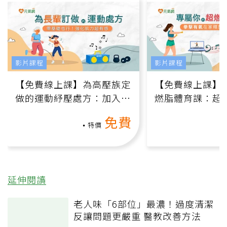
影片課程
影片課程
【免費線上課】為高壓族定
【免費線上課】
做的運動紓壓處方：加入行
燃脂體育課：超
動、增肌、互動元素，0基
氧」高壓族在家
免費
礎也能做！
負擔
特價
延伸閱讀
老人味「6部位」最濃！過度清潔
反讓問題更嚴重 醫教改善方法