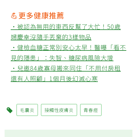
💪更多健康推薦
‧被認為無用的東西反幫了大忙！50歲
婦慶幸沒隨手丟棄的3樣物品
‧健檢血糖正常別安心太早！醫曝「看不
見的隱患」：失智、糖尿病風險大增
‧兒邀84歲寡母搬來同住「不用付房租
還有人照顧」1個月後幻滅心寒
毛囊炎
接觸性皮膚炎
青春痘