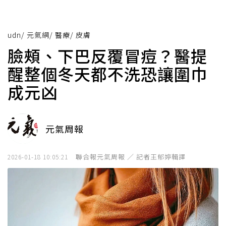
udn
/
元氣網
/
醫療
/
皮膚
臉頰、下巴反覆冒痘？醫提
醒整個冬天都不洗恐讓圍巾
成元凶
元氣周報
聯合報元氣周報 ／ 記者王郁婷輯譯
2026-01-18 10:05:21