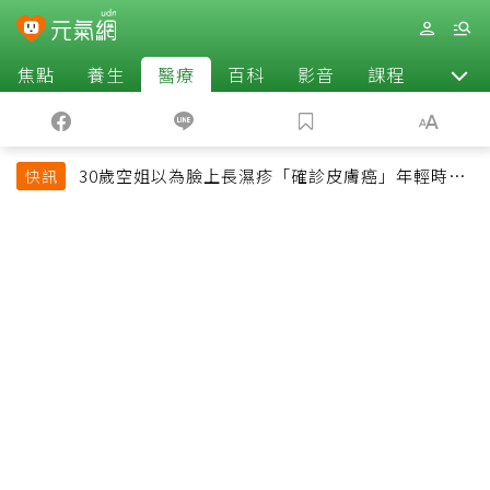
焦點
養生
醫療
百科
影音
課程
退休
30歲空姐以為臉上長濕疹「確診皮膚癌」年輕時一
快訊
習慣釀惡果超後悔