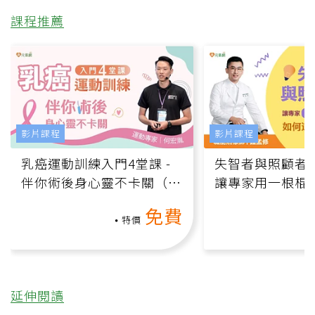
課程推薦
影片課程
影片課程
乳癌運動訓練入門4堂課 -
失智者與照顧者
伴你術後身心靈不卡關（線
讓專家用一根棍
上影音課）
何逆轉退化大腦
免費
課）
特價
延伸閱讀