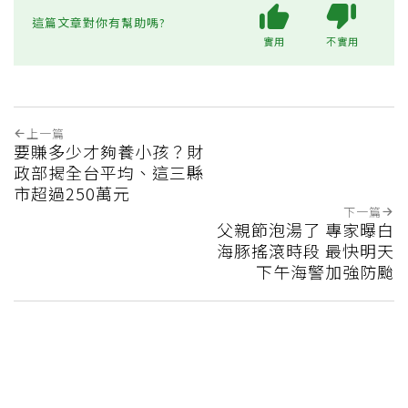
這篇文章對你有幫助嗎?
實用
不實用
上一篇
要賺多少才夠養小孩？財
政部揭全台平均、這三縣
市超過250萬元
下一篇
父親節泡湯了 專家曝白
海豚搖滾時段 最快明天
下午海警加強防颱