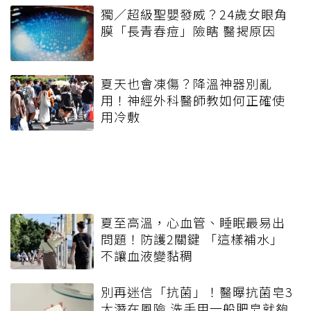
獨／超級聖嬰發威？24歲女眼角
膜「長青春痘」險瞎 醫揭原因
夏天也會凍傷？降溫神器別亂
用！神經外科醫師教如何正確使
用冷敷
夏至高溫，心血管、睡眠最易出
問題！防護2關鍵 「這樣補水」
不讓血液變黏稠
別再迷信「抗菌」！醫曝抗菌皂3
大潛在風險 洗手用一般肥皂就夠