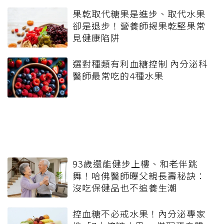
果乾取代糖果是進步、取代水果
卻是退步！營養師揭果乾堅果常
見健康陷阱
選對種類有利血糖控制 內分泌科
醫師最常吃的4種水果
93歲還能健步上樓、和老伴跳
舞！哈佛醫師曝父親長壽秘訣：
沒吃保健品也不追養生潮
控血糖不必戒水果！內分泌專家