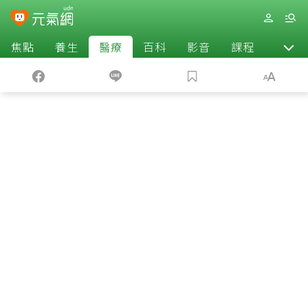
焦點
養生
醫療
百科
影音
課程
退休