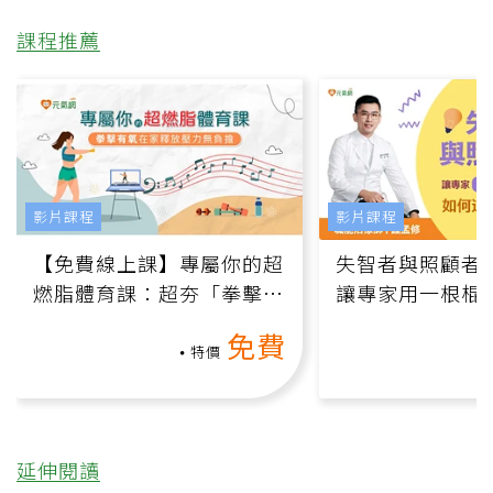
課程推薦
影片課程
影片課程
【免費線上課】專屬你的超
失智者與照顧者
燃脂體育課：超夯「拳擊有
讓專家用一根棍
氧」高壓族在家釋放壓力無
何逆轉退化大腦
免費
負擔
課）
特價
延伸閱讀