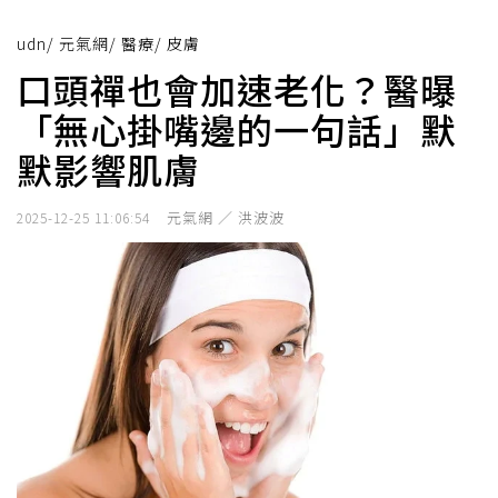
udn
/
元氣網
/
醫療
/
皮膚
口頭禪也會加速老化？醫曝
「無心掛嘴邊的一句話」默
默影響肌膚
元氣網 ／ 洪波波
2025-12-25 11:06:54