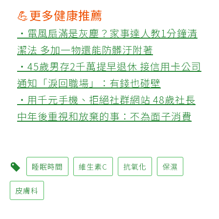
💪更多健康推薦
‧電風扇滿是灰塵？家事達人教1分鐘清
潔法 多加一物還能防髒汙附著
‧45歲男存2千萬提早退休 接信用卡公司
通知「淚回職場」：有錢也碰壁
‧用千元手機、拒絕社群網站 48歲社長
中年後重視和放棄的事：不為面子消費
睡眠時間
維生素C
抗氧化
保濕
皮膚科