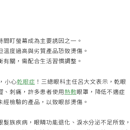
時間盯螢幕成為主要誘因之一。
但溫度過高與劣質產品恐致燙傷。
衡有關，需配合生活習慣調整。
，小心
乾眼症
！三總眼科主任呂大文表示，乾眼
澀、刺痛，許多患者使用
熱敷
眼罩，降低不適症
未經檢驗的產品，以致眼部燙傷。
銀髮族疾病，眼睛功能退化、淚水分泌不足所致