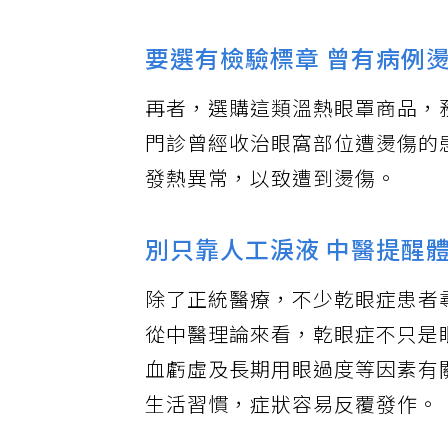
要選有檢驗標章 曾有病例
再者，選購這類溫熱眼罩商品，
門診曾經收治眼窩部位遭燙傷的
發熱異常，以致遭到燙傷。
別只靠人工淚液 中醫提醒
除了正統醫療，不少乾眼症患者
從中醫理論來看，乾眼症不只是
血虧虛及長期用眼過度等因素有
生活習慣，症狀容易反覆發作。