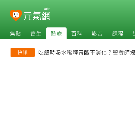
焦點
養生
醫療
百科
影音
課程
吃飯時喝水稀釋胃酸不消化？營養師
快訊