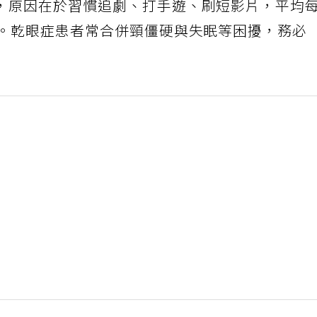
，原因在於習慣追劇、打手遊、刷短影片，平均
時。乾眼症患者常合併頸僵硬與失眠等困擾，務必