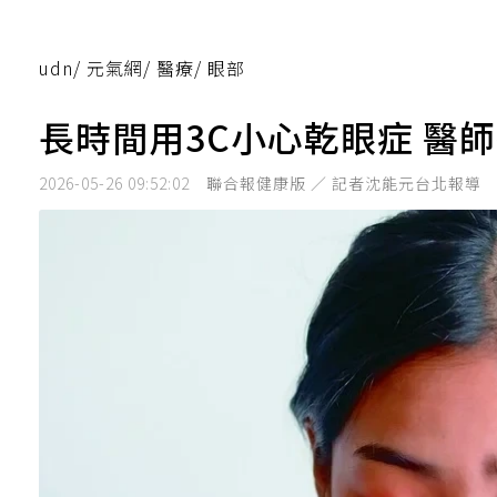
udn
/
元氣網
/
醫療
/
眼部
長時間用3C小心乾眼症 醫
2026-05-26 09:52:02
聯合報健康版 ／ 記者沈能元台北報導