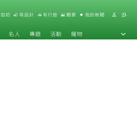
好如初
有設計
有行旅
願景
我的新聞
名人
專題
活動
寵物