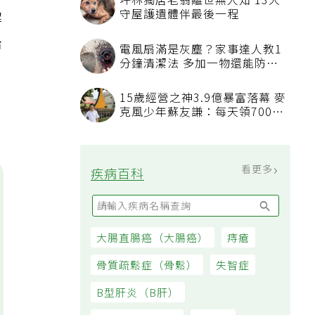
坪林獨居老翁離世無人知 13犬
守屋護遺體伴最後一程
解
治
電風扇滿是灰塵？家事達人教1
分鐘清潔法 多加一物還能防髒
汙附著
15歲經營之神3.9億暴富落幕 麥
克風少年蘇友謙：每天領700元
過日子
看更多
疾病百科
大腸直腸癌（大腸癌）
痔瘡
骨質疏鬆症（骨鬆）
失智症
B型肝炎（B肝）