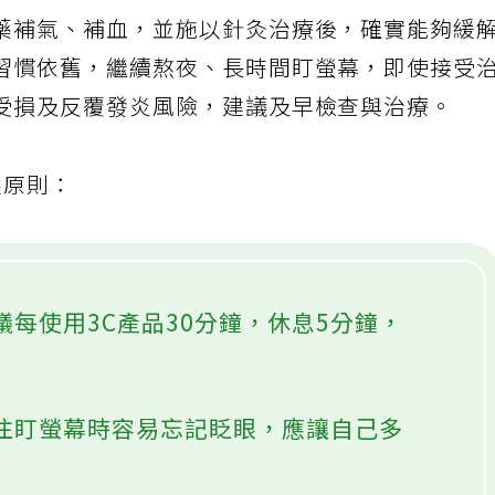
藥補氣、補血，並施以針灸治療後，確實能夠緩
習慣依舊，繼續熬夜、長時間盯螢幕，即使接受
受損及反覆發炎風險，建議及早檢查與治療。
眼原則：
議每使用3C產品30分鐘，休息5分鐘，
專注盯螢幕時容易忘記眨眼，應讓自己多