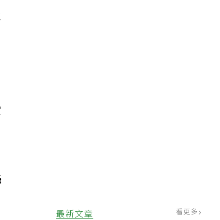
原
。
實
攝
看更多
最新文章