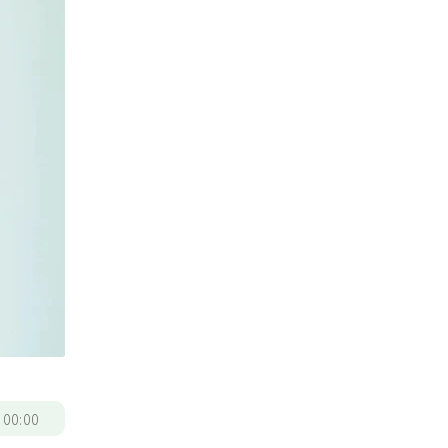
/
00:00