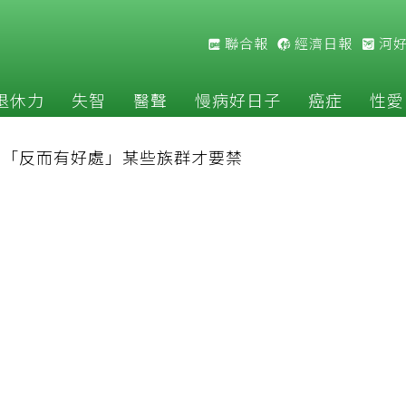
聯合報
經濟日報
河
退休力
失智
醫聲
慢病好日子
癌症
性愛
揭「反而有好處」某些族群才要禁