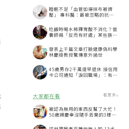
睡眠不足「血管如擰抹布被擠
壓」 專科醫：最被忽略的抗老
方法
吃飯時喝水稀釋胃酸不消化？營
，
養師揭「反而有好處」某些族群
然
才要禁
發表上千篇文章打臉健康偽科學
林慶順教授驚傳意外過世
45歲男存2千萬提早退休 接信用
卡公司通知「淚回職場」：有錢
也碰壁
，
陰
看更多
大家都在看
與
被認為無用的東西反幫了大忙！
50歲婦慶幸沒隨手丟棄的3樣物
品