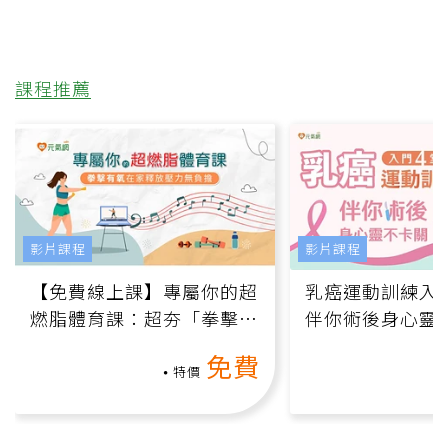
課程推薦
影片課程
影片課程
【免費線上課】專屬你的超
乳癌運動訓練入門
燃脂體育課：超夯「拳擊有
伴你術後身心靈
氧」高壓族在家釋放壓力無
上影音課）
免費
負擔
特價