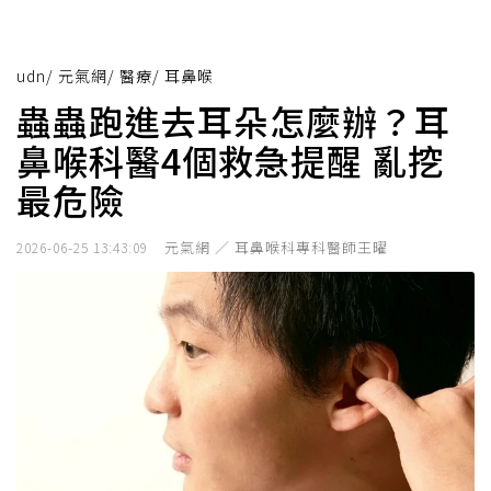
udn
/
元氣網
/
醫療
/
耳鼻喉
蟲蟲跑進去耳朵怎麼辦？耳
鼻喉科醫4個救急提醒 亂挖
最危險
元氣網 ／ 耳鼻喉科專科醫師王曜
2026-06-25 13:43:09