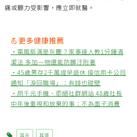
痛或聽力受影響，應立即就醫。
💪更多健康推薦
‧電風扇滿是灰塵？家事達人教1分鐘清
潔法 多加一物還能防髒汙附著
‧45歲男存2千萬提早退休 接信用卡公司
通知「淚回職場」：有錢也碰壁
‧用千元手機、拒絕社群網站 48歲社長
中年後重視和放棄的事：不為面子消費
耳朵
耳道