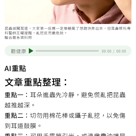
昆蟲誤闖耳道，大家第一反應一定是嚇瘋了想趕快弄出來，但耳鼻喉科專
科醫師王曜提醒，亂挖反而最危險。
聯合報系資料照
聽健康
00:00
/
00:00
AI重點
文章重點整理：
重點一：
耳朵進蟲先冷靜，避免慌亂把昆蟲
越推越深。
重點二：
切勿用棉花棒或鑷子亂挖，以免傷
到耳道鼓膜。
重點三：
可用手電筒引光，或滴橄欖油讓昆