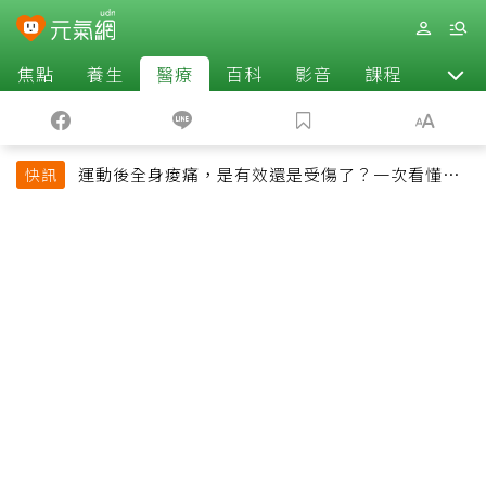
焦點
養生
醫療
百科
影音
課程
退休
運動後全身痠痛，是有效還是受傷了？一次看懂延
快訊
遲性肌肉痠痛