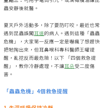
蟲安靜後就醫。
夏天戶外活動多，除了要防叮咬，最近也常
遇到昆蟲誤闖
耳道
的病人。遇到這種「蟲蟲
危機」，大家第一反應一定是嚇瘋了想趕快
把牠掏出來，但耳鼻喉科專科醫師王曜提
醒，亂挖反而最危險！以下 「四個救急提
醒」，教你冷靜處理，不讓
耳朵
受二度傷
害。
「蟲蟲危機」4個救急提醒
1.先深呼吸保持冷靜