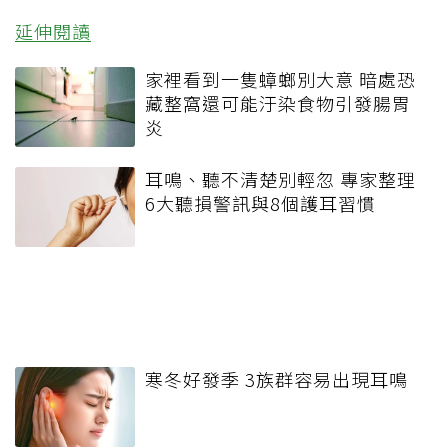
延伸閱讀
家裡看到一隻蟑螂別大意 暗處恐
藏整窩還可能汙染食物引發腸胃
炎
耳鳴、聽不清楚別輕忽 專家整理
6大聽損警訊與8個護耳習慣
寒冬好發季 3族群容易出現耳鳴