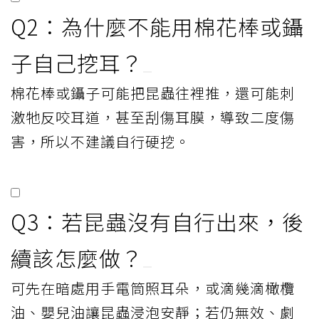
Q2：為什麼不能用棉花棒或鑷
子自己挖耳？
棉花棒或鑷子可能把昆蟲往裡推，還可能刺
激牠反咬耳道，甚至刮傷耳膜，導致二度傷
害，所以不建議自行硬挖。
Q3：若昆蟲沒有自行出來，後
續該怎麼做？
可先在暗處用手電筒照耳朵，或滴幾滴橄欖
油、嬰兒油讓昆蟲浸泡安靜；若仍無效、劇